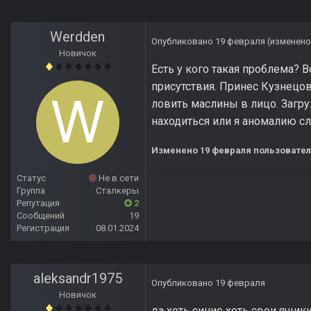
Werdden
Опубликовано
19 февраля
(изменено
Новичок
Есть у кого такая проблема? 
присутствия. Принес Кузнецов
ловить маслины в лицо. Загруж
находиться или я аномалию с
Изменено
19 февраля
пользовател
Статус
Не в сети
Группа
Сталкеры
Репутация
2
Сообщений
19
Регистрация
08.01.2024
aleksandr1975
Опубликовано
19 февраля
Новичок
да хоть синие хоть свои ящики