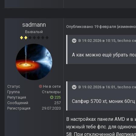
sadmann
Опубликовано
19 февраля
(изменено
Бывалый
В 19.02.2026 в 10:15,
techno
ск
А как можно ещё убрать по
Статус
Не в сети
В 19.02.2026 в 16:01,
techno
ск
Группа
Сталкеры
Репутация
225
Сапфир 5700 xt, моник 60гц
Сообщений
257
Регистрация
29.07.2020
В настройках панели AMD и в
нужный тебе фпс. для одиночн
58. При отключенной
Вертика