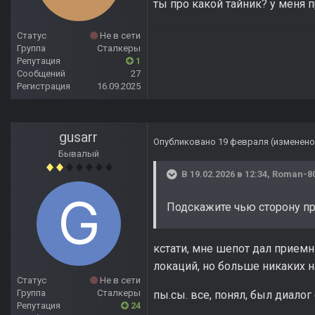
ты про какой тайник? у меня 
Статус
Не в сети
Группа
Сталкеры
Репутация
1
Сообщений
27
Регистрация
16.09.2025
gusarr
Опубликовано
19 февраля
(изменено
Бывалый
В 19.02.2026 в 12:34,
Roman-8
Подскажите чью сторону пр
кстати, мне шепот дал приемн
локаций, но больше никаких н
Статус
Не в сети
Группа
Сталкеры
пы.сы. все, понял, был диалог
Репутация
24