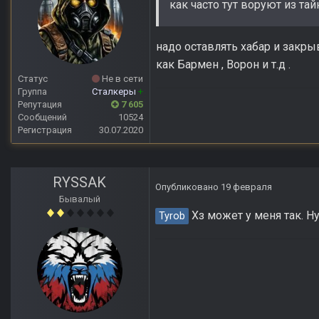
как часто тут воруют из тай
надо оставлять хабар и закры
как Бармен , Ворон и т.д .
Статус
Не в сети
Группа
Сталкеры
+
Репутация
7 605
Сообщений
10524
Регистрация
30.07.2020
RYSSAK
Опубликовано
19 февраля
Бывалый
Хз может у меня так. Ну
Tyrob