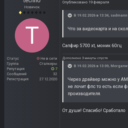
techno
Опубликовано
19 февраля
Новичок
В 19.02.2026 в 13:34,
sadmann
Что за видеокарта и на ско
Сапфир 5700 xt, моник 60гц
Дополнено 3 минуты спустя
Статус
Не в сети
Группа
Сталкеры
В 19.02.2026 в 13:09,
Morganw
Репутация
7
Сообщений
32
Через драйвер можно у AMD
Регистрация
27.12.2020
не лочит фпс то есть если 
производителя.
От души! Спасибо! Сработало