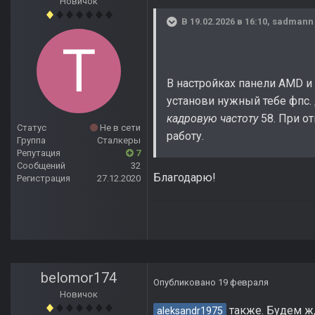
Новичок
В 19.02.2026 в 16:10,
sadmann
В настройках панели AMD и
установи нужный тебе фпс.
кадровую частоту
58. При о
Статус
Не в сети
работу.
Группа
Сталкеры
Репутация
7
Сообщений
32
Благодарю!
Регистрация
27.12.2020
belomor174
Опубликовано
19 февраля
Новичок
также. Будем жд
aleksandr1975