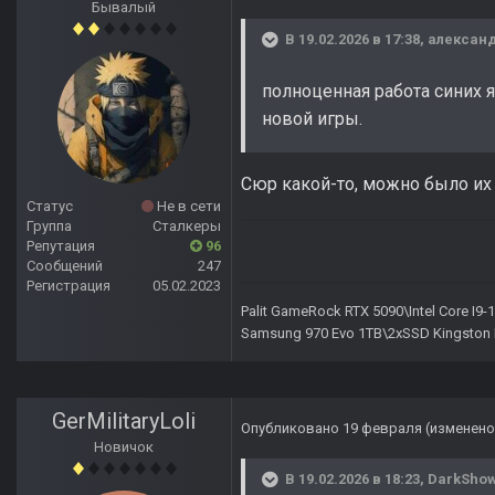
Бывалый
В 19.02.2026 в 17:38,
александ
полноценная работа синих 
новой игры.
Сюр какой-то, можно было их 
Статус
Не в сети
Группа
Сталкеры
Репутация
96
Сообщений
247
Регистрация
05.02.2023
Palit GameRock RTX 5090\Intel Core I
Samsung 970 Evo 1TB\2xSSD Kingston 
GerMilitaryLoli
Опубликовано
19 февраля
(изменено
Новичок
В 19.02.2026 в 18:23,
DarkSho