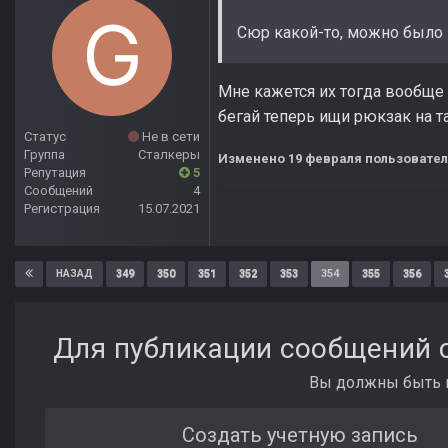
Сюр какой-то, можно было и
Мне кажется их тогда вообще 
бегай теперь ищи рюкзак на т
Статус
Не в сети
Группа
Сталкеры
Изменено
19 февраля
пользователе
Репутация
5
Сообщений
4
Регистрация
15.07.2021
349
350
351
352
353
354
355
356
НАЗАД
Для публикации сообщений с
Вы должны быть п
Создать учетную запись