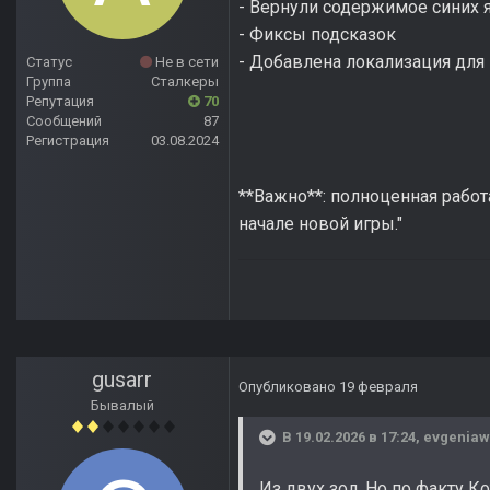
- Вернули содержимое синих я
- Фиксы подсказок
- Добавлена локализация для 
Статус
Не в сети
Группа
Сталкеры
Репутация
70
Сообщений
87
Регистрация
03.08.2024
**Важно**: полноценная работ
начале новой игры."
gusarr
Опубликовано
19 февраля
Бывалый
В 19.02.2026 в 17:24,
evgeniaw
Из двух зол. Но по факту К