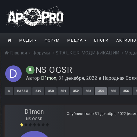
МОДЫ
ФОРУМ
МЕДИА
БЛОГИ
АКТИВНО
Главная
Форумы
S.T.A.L.K.E.R. МОДИФИКАЦИИ
Моды
NS OGSR
Автор
D1mon
,
31 декабря, 2022
в
Народная Соля
349
350
351
352
353
354
355
356
НАЗАД
D1mon
Опубликовано
31 декабря, 2022
(изм
NS OGSR