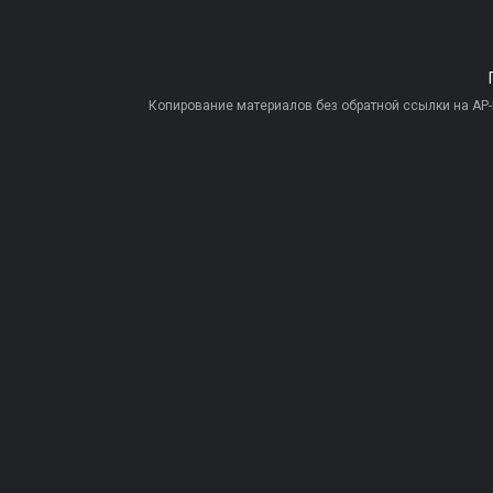
Копирование материалов без обратной ссылки на AP-PR