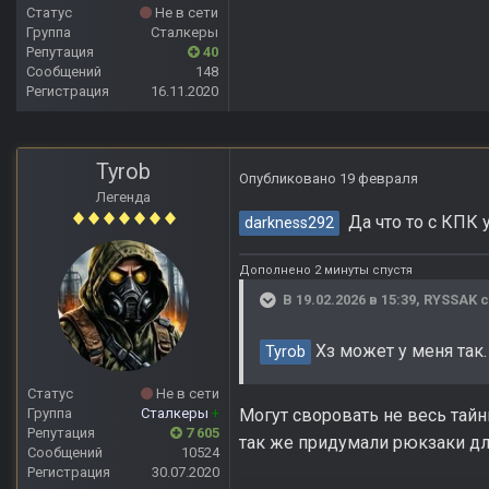
Статус
Не в сети
Группа
Сталкеры
Репутация
40
Сообщений
148
Регистрация
16.11.2020
Tyrob
Опубликовано
19 февраля
Легенда
Да что то с КПК у
darkness292
Дополнено 2 минуты спустя
В 19.02.2026 в 15:39,
RYSSAK
с
Хз может у меня так.
Tyrob
Статус
Не в сети
Могут своровать не весь тайн
Группа
Сталкеры
+
Репутация
7 605
так же придумали рюкзаки для
Сообщений
10524
Регистрация
30.07.2020