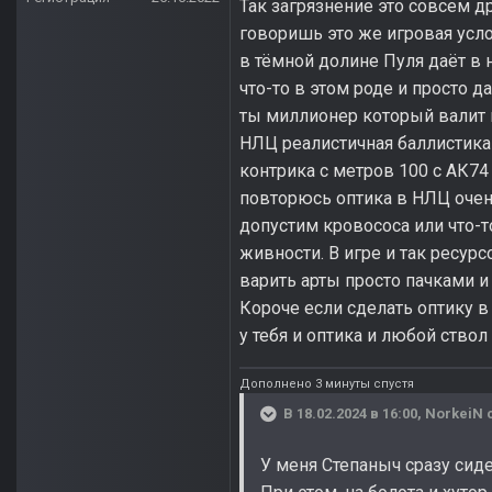
Так загрязнение это совсем др
говоришь это же игровая усло
в тёмной долине Пуля даёт в 
что-то в этом роде и просто
ты миллионер который валит вс
НЛЦ реалистичная баллистика 
контрика с метров 100 с АК74
повторюсь оптика в НЛЦ очен
допустим кровососа или что-то
живности. В игре и так ресур
варить арты просто пачками 
Короче если сделать оптику в
у тебя и оптика и любой ствол
Дополнено 3 минуты спустя
В 18.02.2024 в 16:00,
NorkeiN
с
У меня Степаныч сразу сиде