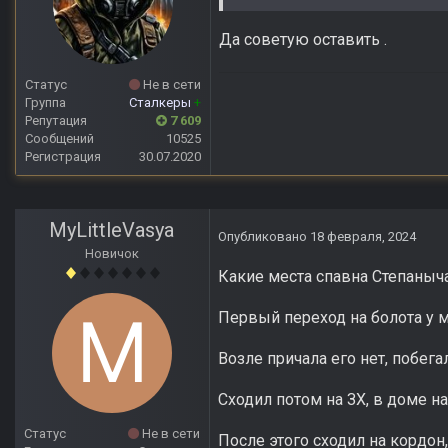
Да советую оставить .
Статус
Не в сети
Группа
Сталкеры
+
Репутация
7 609
Сообщений
10525
Регистрация
30.07.2020
MyLittleVasya
Опубликовано
18 февраля, 2024
Новичок
Какие места спавна Степаныч
Первый переход на болота у 
Возле причала его нет, побега
Сходил потом на ЗХ, в доме н
Статус
Не в сети
После этого сходил на кордон