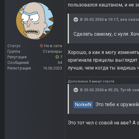
пользовался каштаном, и не з
В 20.02.2024 в 10:17,
ava
сказа
Сделать самому, с нуля. Хо
Статус
Не в сети
Группа
Сталкеры
Хорошо, а как я могу изменять
Репутация
7
оригинала прицелы выглядят л
Сообщений
64
лучше, чем когда ты видишь ч
Регистрация
16.06.2023
Дополнено 0 минут спустя
В 20.02.2024 в 05:23,
Tyrob
ска
Это тебе к оружейн
NorkeiN
Это тот чел с совой на аве? 