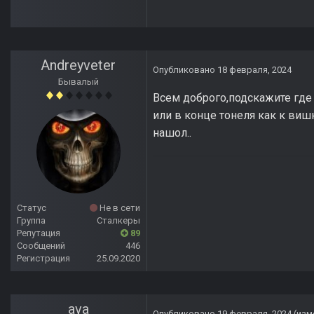
Andreyveter
Опубликовано
18 февраля, 2024
Бывалый
Всем доброго,подскажите где 
или в конце тонеля как к виш
нашол..
Статус
Не в сети
Группа
Сталкеры
Репутация
89
Сообщений
446
Регистрация
25.09.2020
ava
Опубликовано
19 февраля, 2024
(изм