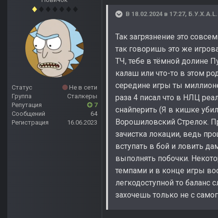
В 18.02.2024 в 17:27,
Б.У.Х.А.L.
Так загрязнение это совсем
так говоришь это же игров
ТЧ, тебе в тёмной долине П
калаш или что-то в этом р
середине игры ты миллионер
Статус
Не в сети
Группа
Сталкеры
раза 4 писал что в НЛЦ реа
Репутация
7
снайперить (Я в кишке убил
Сообщений
64
Ворошиловский Стрелок. Пр
Регистрация
16.06.2023
зачистка локации, ведь про
вступать в бой и ловить да
выполнять побочки. Некото
темпами и в конце игры во
легкодоступной то баланс с
захочешь только не с самог