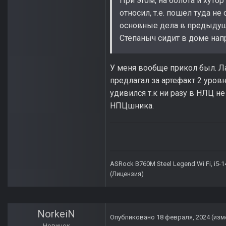
При этом, на болота и хуто
относил, т.е. пошел туда не
основные дела в предыдущ
Степаныч сидит в доме нап
У меня вообще прикол был. Ла
предлагал за артефакт 2 уровн
удивился т.к ни разу в НЛЦ н
НПЦшника.
ASRock B760M Steel Legend Wi Fi, i5-
(Лицензия)
NorkeiN
Опубликовано
18 февраля, 2024
(изм
Новичок