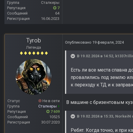
Группа
Сталкеры
Репутация
7
Сообщений
64
Регистрация
16.06.2023
Tyrob
Опубликовано
19 февраля, 2024
Легенда
В 19.02.2024 в 14:52,
k1337rilli
Есть ли все места спавна 
провалились под землю или
к переходу к ТД и к заправ
Статус
Не в сети
В машине с бризентовым кузо
Группа
Сталкеры
+
Репутация
7 609
В 19.02.2024 в 15:33,
NorkeiN
Сообщений
10525
Регистрация
30.07.2020
Ребят. Когда точно, и при 