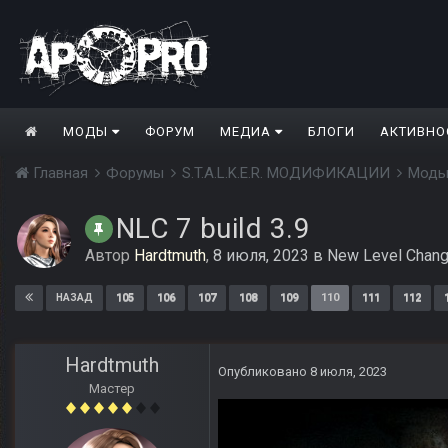
МОДЫ
ФОРУМ
МЕДИА
БЛОГИ
АКТИВНО
Главная
Форумы
S.T.A.L.K.E.R. МОДИФИКАЦИИ
Моды
NLC 7 build 3.9
Автор
Hardtmuth
,
8 июля, 2023
в
New Level Chang
105
106
107
108
109
110
111
112
НАЗАД
Hardtmuth
Опубликовано
8 июля, 2023
Мастер