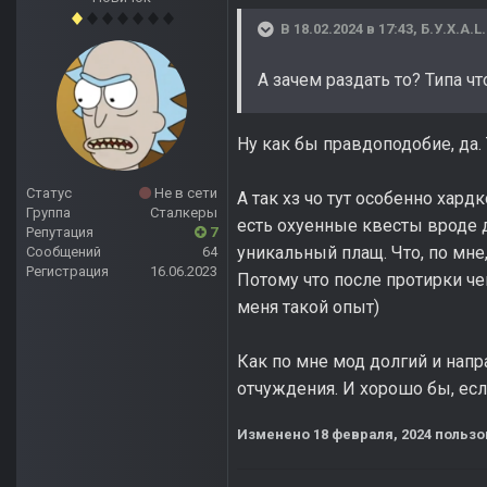
В 18.02.2024 в 17:43,
Б.У.Х.А.L.
А зачем раздать то? Типа ч
Ну как бы правдоподобие, да. 
Статус
Не в сети
А так хз чо тут особенно хард
Группа
Сталкеры
есть охуенные квесты вроде д
Репутация
7
уникальный плащ. Что, по мн
Сообщений
64
Регистрация
16.06.2023
Потому что после протирки че
меня такой опыт)
Как по мне мод долгий и напр
отчуждения. И хорошо бы, есл
Изменено
18 февраля, 2024
пользо