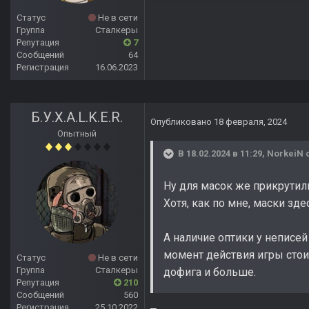
Статус
Не в сети
Группа
Сталкеры
Репутация
7
Сообщений
64
Регистрация
16.06.2023
Б.У.Х.А.L.K.E.R.
Опубликовано
18 февраля, 2024
Опытный
В 18.02.2024 в 11:29,
NorkeiN
с
Ну для масок же прикрутил
Хотя, как по мне, маски зд
А наличие оптики у неписей
момент действия игры стоил
Статус
Не в сети
Группа
Сталкеры
дофига и больше.
Репутация
210
Сообщений
560
Регистрация
25.10.2022