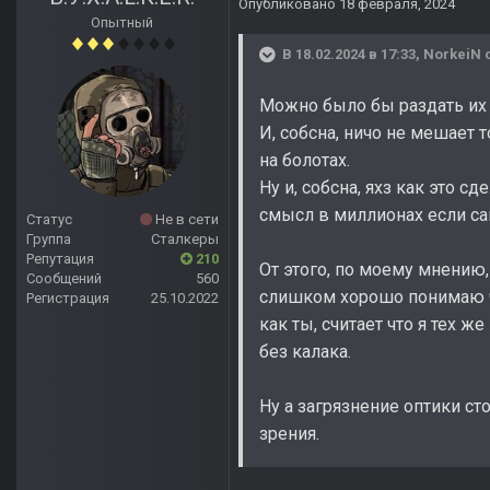
Опубликовано
18 февраля, 2024
Опытный
В 18.02.2024 в 17:33,
NorkeiN
с
Можно было бы раздать их
И, собсна, ничо не мешает 
на болотах.
Ну и, собсна, яхз как это сд
смысл в миллионах если са
Статус
Не в сети
Группа
Сталкеры
Репутация
210
От этого, по моему мнению,
Сообщений
560
слишком хорошо понимаю чт
Регистрация
25.10.2022
как ты, считает что я тех 
без калака.
Ну а загрязнение оптики ст
зрения.