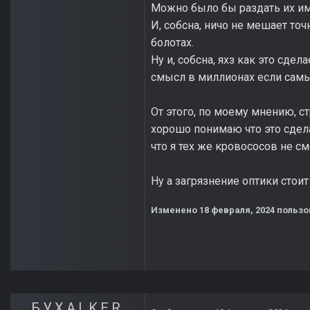
Можно было бы раздать их им
И, собсна, ничо не мешает точ
болотах.
Ну и, собсна, яхз как это сдел
смысл в миллионах если самы
От этого, по моему мнению, ст
хорошо понимаю что это сдела
что я тех же кровососов не см
Ну а загрязнение оптики стои
Изменено
18 февраля, 2024
пользо
Б.У.Х.А.L.K.E.R.