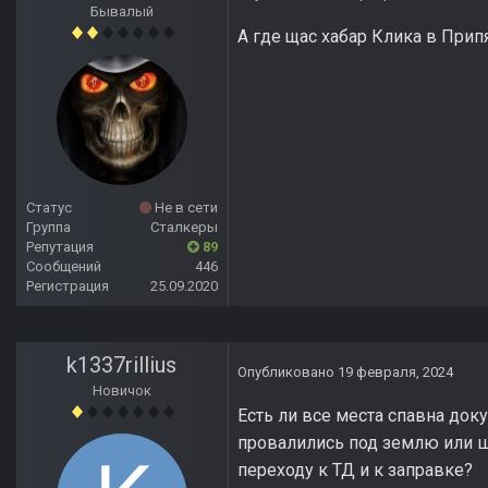
Бывалый
А где щас хабар Клика в Припя
Статус
Не в сети
Группа
Сталкеры
Репутация
89
Сообщений
446
Регистрация
25.09.2020
k1337rillius
Опубликовано
19 февраля, 2024
Новичок
Есть ли все места спавна до
провалились под землю или ша
переходу к ТД и к заправке?