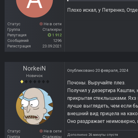
Плохо искал, у Петренко, Отд
Статус
Не в сети
Группа
Сталкеры
Репутация
1 912
Сообщений
1296
Регистрация
23.09.2021
NorkeiN
Опубликовано
20 февраля, 2024
Новичок
Почоны. Выручайте плез.
Получил у дезертира Каштан, н
прикрытая стеклышками. Яхз к
лучше выглядеть, чем если бы
внешний вид прицела на како
Оно раздражает неимоверно, 
Статус
Не в сети
Дополнено 26 минуты спустя
Группа
Сталкеры