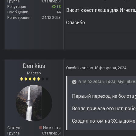
Группа
Сталкеры
Репутация
13
Висит квест плаща для Игната
Сообщений
44
Регистрация
24.12.2023
Спасибо
Denikius
Опубликовано
18 февраля, 2024
Мастер
В 18.02.2024 в 14:34,
MyLittle
Первый переход на болота 
Возле причала его нет, побе
Сходил потом на ЗХ, в доме
Статус
Не в сети
Группа
Сталкеры