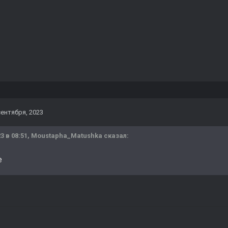
сентября, 2023
3 в 08:51,
Moustapha_Matushka
сказал:
e