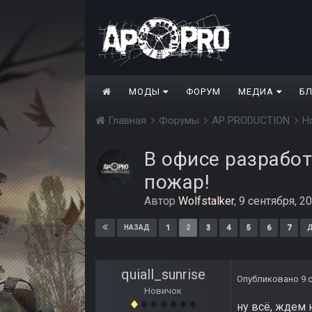
МОДЫ
ФОРУМ
МЕДИА
Б
Главная
Форумы
AP PRODUCTION
Н
В офисе разработ
пожар!
Автор
Wolfstalker
,
9 сентября, 2
1
2
3
4
5
6
7
НАЗАД
Д
quiall_sunrise
Опубликовано
9 
Новичок
ну всё, ждем 