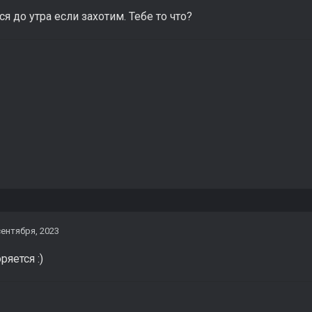
я до утра если захотим. Тебе то что?
сентября, 2023
оряется
:)