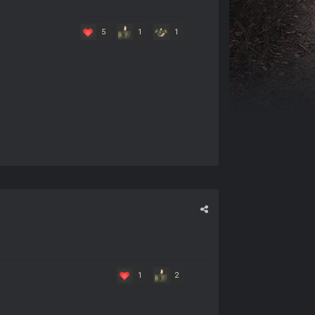
5
1
1
1
2