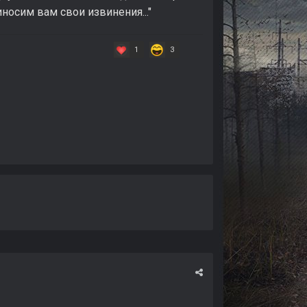
осим вам свои извинения..."
1
3