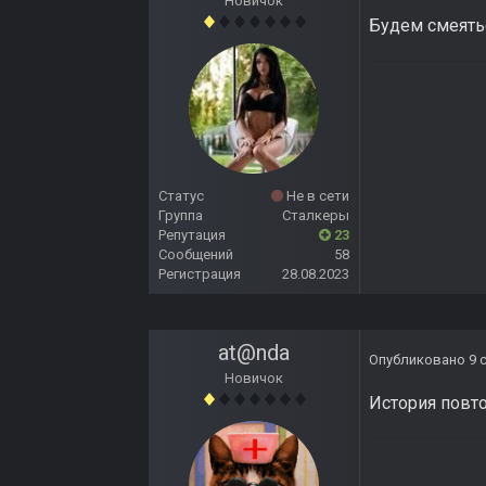
Новичок
Будем смеятьс
Статус
Не в сети
Группа
Сталкеры
Репутация
23
Сообщений
58
Регистрация
28.08.2023
at@nda
Опубликовано
9 
Новичок
История повт