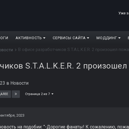
Уже з
ЛОГИ
АКТИВНОСТЬ
СЕРВИСЫ САЙТА
МОДДИНГ
В офисе разработчиков S.T.A.L.K.E.R. 2 произошел пожа
овости
чиков S.T.A.L.K.E.R. 2 произошел
023
в
Новости
Страница 2 из 7
АЛЕЕ
сентября, 2023
новость на подобии: "-Дорогие фанаты! К сожалению, пожар