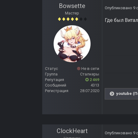
Bowsette
Опубликовано
9 
Мастер
Где был Витал
Статус
Не в сети
Группа
Сталкеры
Репутация
2 469
Сообщений
4313
Регистрация
28.07.2020
youtube (П
ClockHeart
Опубликовано
9 