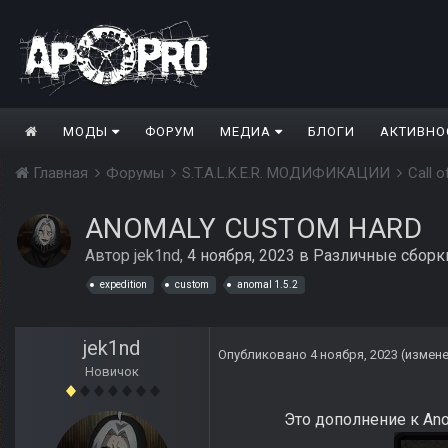
МОДЫ
ФОРУМ
МЕДИА
БЛОГИ
АКТИВНО
Главная
Форумы
S.T.A.L.K.E.R. МОДИФИКАЦИИ
Call 
ANOMALY CUSTOM HARD
Автор
jek1nd
,
4 ноября, 2023
в
Различные сборк
expedition
custom
anomal 1.5.2
jek1nd
Опубликовано
4 ноября, 2023
(измен
Новичок
Это дополнение к An