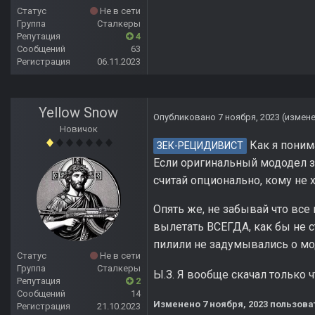
Статус
Не в сети
Группа
Сталкеры
Репутация
4
Сообщений
63
Регистрация
06.11.2023
Yellow Snow
Опубликовано
7 ноября, 2023
(измен
Новичок
Как я поним
ЗЕК-РЕЦИДИВИСТ
Если оригинальный мододел за
считай опционально, кому не х
Опять же, не забывай что все 
вылетать ВСЕГДА, как бы не с
пилили не задумывались о м
Статус
Не в сети
Группа
Сталкеры
Ы.З. Я вообще скачал только 
Репутация
2
Сообщений
14
Изменено
7 ноября, 2023
пользоват
Регистрация
21.10.2023