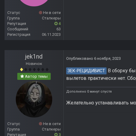
Статус
Не в сети
Группа
Сталкеры
Репутация
4
Сообщений
63
Регистрация
06.11.2023
jek1nd
Опубликовано
6 ноября, 2023
Новичок
В сборку бы
ЗЕК-РЕЦИДИВИСТ
Автор темы
вылетов практически нет. Сбо
Дополнено 0 минут спустя
Желательно устанавливать мо
Статус
Не в сети
Группа
Сталкеры
Репутация
3