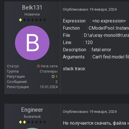
Belk131
Опубликовано
19 января, 2024
Новичок
Expression : <no expression>
Function : CModelPool::Insta
File : D:\a\xray-monolith\xra
Line : 120
Description : fatal error
Arguments : Can't find model fil
Статус
Не в сети
stack trace:
Группа
Сталкеры
Репутация
1
Сообщений
2
Регистрация
13.01.2024
Engineer
Опубликовано
19 января, 2024
Бывалый
Не получается скачать, файла