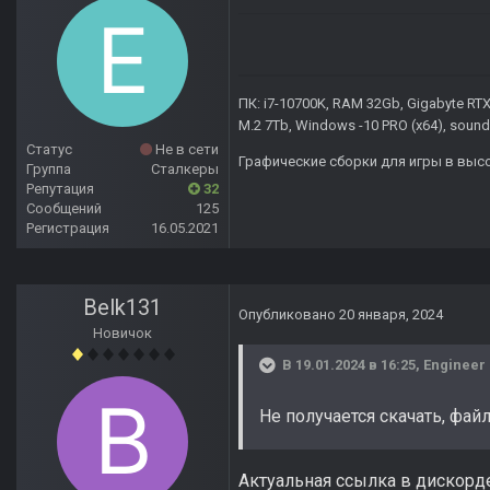
ПК: i7-10700K, RAM 32Gb, Gigabyte R
M.2 7Tb, Windows -10 PRO (х64), sound
Статус
Не в сети
Графические сборки для игры в выс
Группа
Сталкеры
Репутация
32
Сообщений
125
Регистрация
16.05.2021
Belk131
Опубликовано
20 января, 2024
Новичок
В 19.01.2024 в 16:25,
Engineer
Не получается скачать, фай
Актуальная ссылка в дискорд