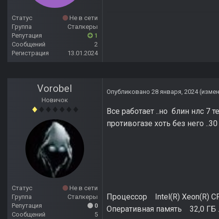
Статус
Не в сети
Группа
Сталкеры
Репутация
1
Сообщений
2
Регистрация
13.01.2024
VorobeI
Опубликовано
28 января, 2024
(изме
Новичок
Все работает ..но блин нлс 7 те
противогазе хоть без него ..
Статус
Не в сети
Процессор Intel(R) Xeon(R) C
Группа
Сталкеры
Репутация
0
Оперативная память 32,0 ГБ 
Сообщений
5