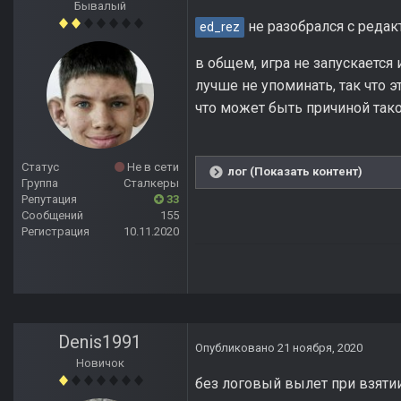
Бывалый
не разобрался с редак
ed_rez
в общем, игра не запускается 
лучше не упоминать, так что э
что может быть причиной тако
Статус
Не в сети
лог (Показать контент)
Группа
Сталкеры
Репутация
33
Сообщений
155
Регистрация
10.11.2020
Denis1991
Опубликовано
21 ноября, 2020
Новичок
без логовый вылет при взяти