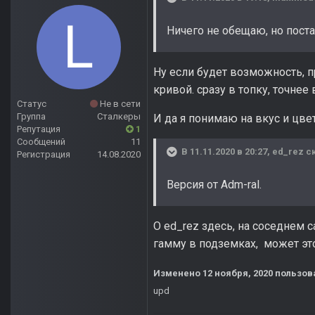
Ничего не обещаю, но поста
Ну если будет возможность, п
кривой. сразу в топку, точнее 
Статус
Не в сети
Группа
Сталкеры
И да я понимаю на вкус и цвет
Репутация
1
Сообщений
11
В 11.11.2020 в 20:27,
ed_rez
ск
Регистрация
14.08.2020
Версия от Adm-ral.
О ed_rez здесь, на соседнем
гамму в подземках, может это
Изменено
12 ноября, 2020
пользова
upd