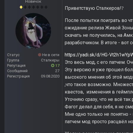
Новичок
Приветствую Сталкеров!
?
После попытки поиграть во чт
ожидание релиза Живой Зоны.)
скачать не получились, на Ам
разработчиком. В итоге - вот
https://yadi.sk/d/HG-Vt2h1wY
Статус
Не в сети
Группа
Сталкеры
Это весь мод, с его патчем. Оч
Репутация
17
Эту версию я уже прошел бол
Сообщений
27
Регистрация
09.08.2020
высокого мнения об этой модиф
,что такое возможно. Множес
квестов, изменения в геймпле
Уточняю сразу, что не всё та
Фагот делал для себя, я не с
Мне одно только не понятно - 
патчем мод просто расцвёл н