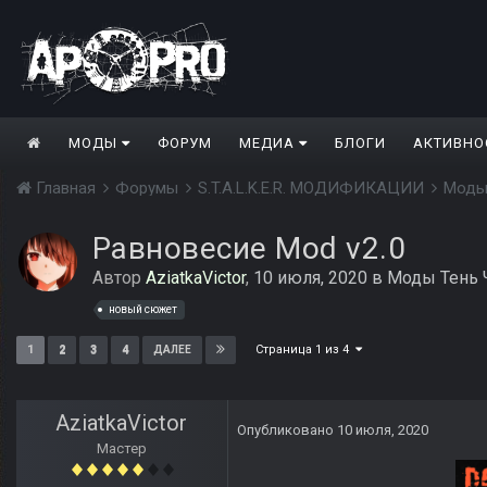
МОДЫ
ФОРУМ
МЕДИА
БЛОГИ
АКТИВНО
Главная
Форумы
S.T.A.L.K.E.R. МОДИФИКАЦИИ
Моды
Равновесие Mod v2.0
Автор
AziatkaVictor
,
10 июля, 2020
в
Моды Тень 
новый сюжет
Страница 1 из 4
1
2
3
4
ДАЛЕЕ
AziatkaVictor
Опубликовано
10 июля, 2020
Мастер