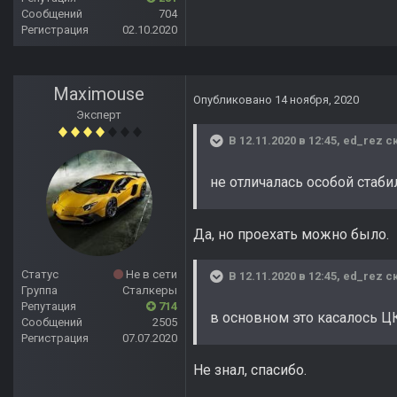
Сообщений
704
Регистрация
02.10.2020
Maximouse
Опубликовано
14 ноября, 2020
Эксперт
В 12.11.2020 в 12:45,
ed_rez
ск
не отличалась особой стаб
Да, но проехать можно было.
Статус
Не в сети
В 12.11.2020 в 12:45,
ed_rez
ск
Группа
Сталкеры
Репутация
714
в основном это касалось Ц
Сообщений
2505
Регистрация
07.07.2020
Не знал, спасибо.