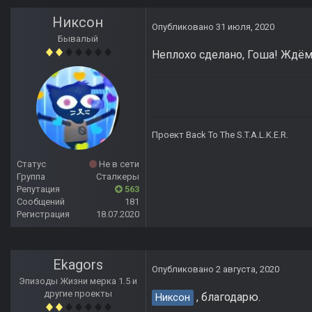
Никсон
Опубликовано
31 июля, 2020
Бывалый
Неплохо сделано, Гоша! Ждё
Проект Back To The S.T.A.L.K.E.R.
Статус
Не в сети
Группа
Сталкеры
Репутация
563
Сообщений
181
Регистрация
18.07.2020
Ekagors
Опубликовано
2 августа, 2020
Эпизоды Жизни мерка 1.5 и
другие проекты
, благодарю.
Никсон