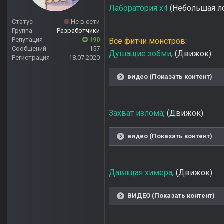
Лаборатория x4
(Небольшая ло
Статус
Не в сети
Группа
Разработчики
Репутация
190
Все фитчи монстров
:
Сообщений
157
Душащие зобми
; (Движок)
Регистрация
18.07.2020
видео (Показать контент)
Захват излома
; (Движок)
видео (Показать контент)
Давящая химера
; (Движок)
ВИДЕО (Показать контент)