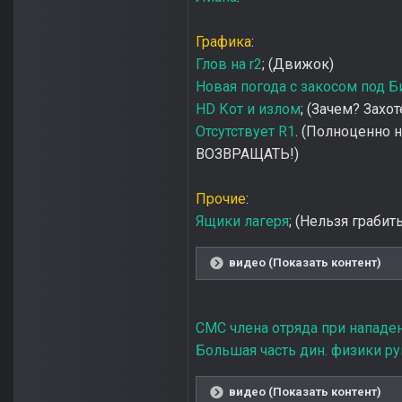
Графика
:
Глов на r2
; (Движок)
Новая погода с закосом под 
HD Кот и излом
; (Зачем? Захот
Отсутствует R1
. (Полноценно н
ВОЗВРАЩАТЬ!)
Прочие
:
Ящики лагеря
; (Нельзя грабит
видео (Показать контент)
СМС члена отряда при нападе
Большая часть дин. физики р
видео (Показать контент)