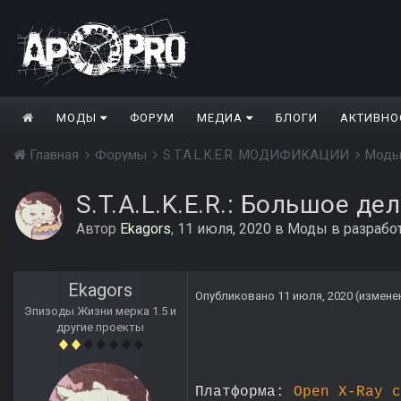
МОДЫ
ФОРУМ
МЕДИА
БЛОГИ
АКТИВНО
Главная
Форумы
S.T.A.L.K.E.R. МОДИФИКАЦИИ
Моды
S.T.A.L.K.E.R.: Большое д
Автор
Ekagors
,
11 июля, 2020
в
Моды в разрабо
Ekagors
Опубликовано
11 июля, 2020
(измене
Эпизоды Жизни мерка 1.5 и
другие проекты
Платформа:
Open X-Ray с