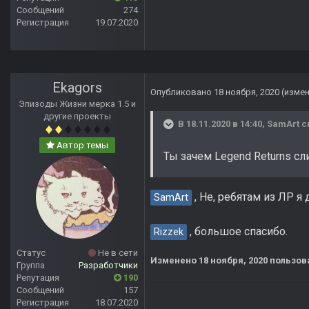
Сообщений
274
Регистрация
19.07.2020
Ekagors
Опубликовано
18 ноября, 2020
(изме
Эпизоды Жизни мерка 1.5 и
другие проекты
В 18.11.2020 в 14:40,
SamArt
с
Автор темы
Ты зачем Legend Returns с
, Не, ребятам из ЛР я
SamArt
, большое спасибо.
Rizzek
Статус
Не в сети
Изменено
18 ноября, 2020
пользов
Группа
Разработчики
Репутация
190
Сообщений
157
Регистрация
18.07.2020