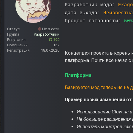
Разработчик мода:
Ekago
Дата выхода:
Неизвестна
Процент готовности:
50%
Статус
Не в сети
Группа
Разработчики
Репутация
190
Сообщений
157
Регистрация
18.07.2020
Концепция проекта в корень и
платформа. Почти все начал с 
Платформа.
Базируется мод теперь не на 
Пример новых изменений от 
Использование Glow на в
Не большие расширения в
Инвентарь монстров как 