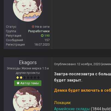
Статус
Не в сети
Группа
Разработчики
Репутация
190
Сообщений
157
Регистрация
18.07.2020
Ekagors
Опубликовано
12 ноября, 2020
(изме
Эпизоды Жизни мерка 1.5 и
другие проекты
Завтра-послезавтра с больш
будет закрыт.
Автор темы
Демка будет включать в се
Локации
:
Армейские склады
(1844 buil