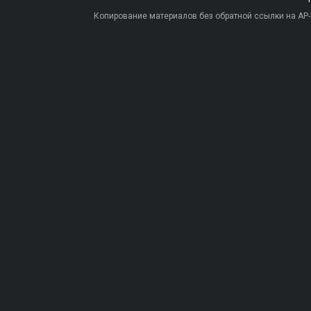
Копирование материалов без обратной ссылки на AP-PR