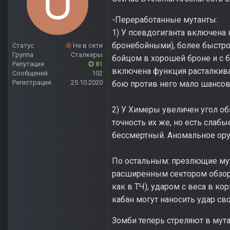
-Переработанные мутанты:
1) У псевдогиганта включена
бронебойными), более быстрое
Статус
Не в сети
Группа
Сталкеры
бойцом в хорошей броне и с б
Репутация
81
включена функция расталкива
Сообщений
102
Регистрация
25.10.2020
бою против него мало шансов
2) У Химеры увеличен угол о
точность их же, но есть слабые
бессмертный. Аномальное ору
По остальным: презлющие му
расширенным сектором обзора
как в ТЧ), ударом с веса в ко
кабан могут наносить удар св
Зомби теперь стреляют в мута