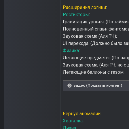
Расширения логики
:
Рестикторы
:
Гравитация уровня; (По тайми
Полноценный спавн фантомов;
Звуковая схема (Аля ТЧ);
UI перехода. (Должно было з
Физика
:
Летающие предметы; (По нап
Звуковая схема; (Аля ТЧ, но с 
Летающие баллоны с газом.
видео (Показать контент)
Вернул аномалии
:
Хваталка
;
Лиана
.