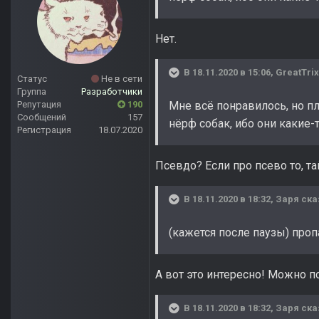
Нет.
В 18.11.2020 в 15:06,
GreatTri
Статус
Не в сети
Группа
Разработчики
Репутация
190
Мне всё понравилось, но п
Сообщений
157
нёрф собак, ибо они какие-
Регистрация
18.07.2020
Псевдо? Если про псево то, т
В 18.11.2020 в 18:32,
Заря
ска
(кажется после паузы) проп
А вот это интересно! Можно п
В 18.11.2020 в 18:32,
Заря
ска