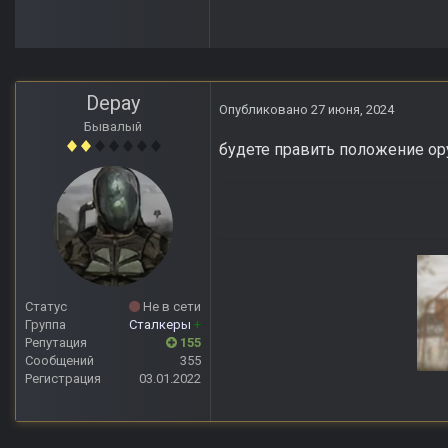
Depay
Опубликовано
27 июня, 2024
Бывалый
будете править положение о
Статус
Не в сети
Группа
Сталкеры
+
Репутация
155
Сообщений
355
Регистрация
03.01.2022
Anomaly Lost Zon