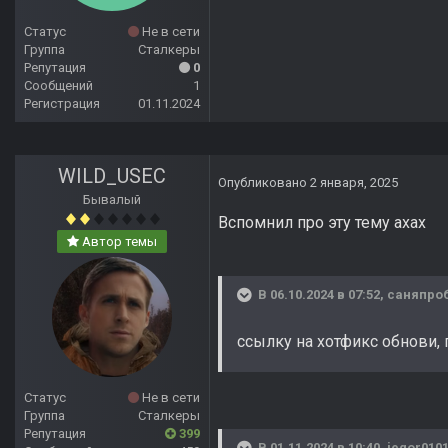
Статус
Не в сети
Группа
Сталкеры
Репутация
0
Сообщений
1
Регистрация
01.11.2024
WILD_USEC
Опубликовано
2 января, 2025
Бывалый
Вспомнил про эту тему ахах
Автор темы
В 06.10.2024 в 07:52,
саняпро
ссылку на хотфикс обнови, 
Статус
Не в сети
Группа
Сталкеры
Репутация
399
В 01.11.2024 в 10:40,
iegor010