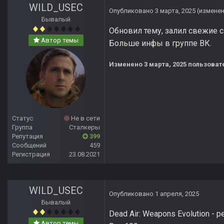
WILD_USEC
Опубликовано
3 марта, 2025
(измене
Бывалый
Обновил тему, залил свежие 
Автор темы
Больше инфы в группе ВК.
Изменено
3 марта, 2025
пользоват
Статус
Не в сети
Группа
Сталкеры
Репутация
399
Сообщений
459
Регистрация
23.08.2021
WILD_USEC
Опубликовано
1 апреля, 2025
Бывалый
Dead Air: Weapons Evolution - р
Автор темы