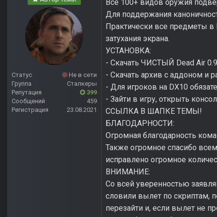
Все 100+ видов оружия подве
Для поддержания каноничност
Практически все предметы в 
затухания экрана.
УСТАНОВКА:
- Скачать ЧИСТЫЙ Dead Air 0
- Скачать архив с аддоном и р
Статус
Не в сети
Группа
Сталкеры
- Для игроков на DX10 обязате
Репутация
399
- Зайти в игру, открыть консо
Сообщений
459
Регистрация
23.08.2021
ССЫЛКА В ШАПКЕ ТЕМЫ!
БЛАГОДАРНОСТИ:
Огромная благодарность команд
Также огромное спасибо всем
исправлено огромное количе
ВНИМАНИЕ:
Со всей уверенностью заявля
словили вылет по скриптам, по
перезайти и, если вылет не пр