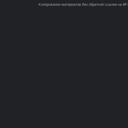
Копирование материалов без обратной ссылки на AP-PR