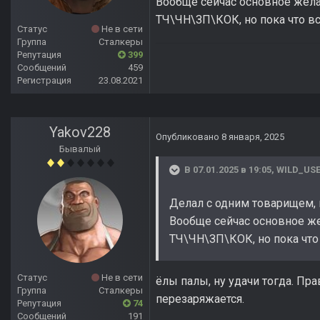
Вообще сейчас основное желан
ТЧ\ЧН\ЗП\КОК, но пока что вс
Статус
Не в сети
Группа
Сталкеры
Репутация
399
Сообщений
459
Регистрация
23.08.2021
Yakov228
Опубликовано
8 января, 2025
Бывалый
В 07.01.2025 в 19:05,
WILD_US
Делал с одним товарищем, 
Вообще сейчас основное же
ТЧ\ЧН\ЗП\КОК, но пока что 
Статус
Не в сети
ёлы палы, ну удачи тогда. П
Группа
Сталкеры
перезаряжается.
Репутация
74
Сообщений
191