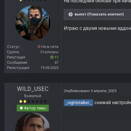
На последней обнове при нача
вылет (Показать контент)
Играю с двумя новыми аддона
Статус
Не в сети
Группа
Сталкеры
Репутация
11
Сообщений
47
Регистрация
19.09.2020
WILD_USEC
Опубликовано
5 апреля, 2025
Бывалый
снижай настройк
_nightstalker_
Автор темы