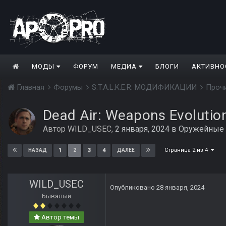
МОДЫ
ФОРУМ
МЕДИА
БЛОГИ
АКТИВНО
Главная
Форумы
S.T.A.L.K.E.R. МОДИФИКАЦИИ
Проч
Dead Air: Weapons Evolutio
Автор
WILD_USEC
,
2 января, 2024
в
Оружейные
Страница 2 из 4
1
2
3
4
НАЗАД
ДАЛЕЕ
WILD_USEC
Опубликовано
28 января, 2024
Бывалый
Автор темы