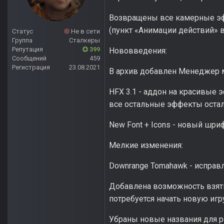
Возвращены все камерные э
(пункт «Анимации действий» в
Статус
Не в сети
Группа
Сталкеры
Репутация
399
Нововведения:
Сообщений
459
Регистрация
23.08.2021
В архив добавлен Менеджер 
HFX 3.1 - аддон на красивые
все остальные эффекты остали
New Font + Icons - новый шри
Мелкие изменения:
Downrange Tomahawk - исправ
Добавлена возможность взять 
потребуется начать новую игру
Убраны новые названия для р