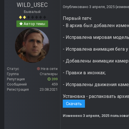
WILD_USEC
Опубликовано
3 апреля, 2025
(измен
Бывалый
Первый патч:
Автор темы
- В архив был добавлен измен
- Исправлена мировая модель
- Исправлена анимация бега у
- Добавлены анимации камер
Статус
Не в сети
- Правки в иконках;
Группа
Сталкеры
Репутация
399
- Исправлены движения каме
Сообщений
459
Регистрация
23.08.2021
Установка - распаковать архи
Скачать
Изменено
3 апреля, 2025
пользова