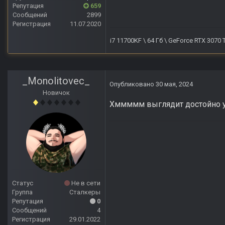
Репутация
659
Сообщений
2899
Регистрация
11.07.2020
i7 11700KF \ 64 Гб \ GeForce RTX 3070
_Monolitovec_
Опубликовано
30 мая, 2024
Новичок
Хммммм выглядит достойно у
Статус
Не в сети
Группа
Сталкеры
Репутация
0
Сообщений
4
Регистрация
29.01.2022