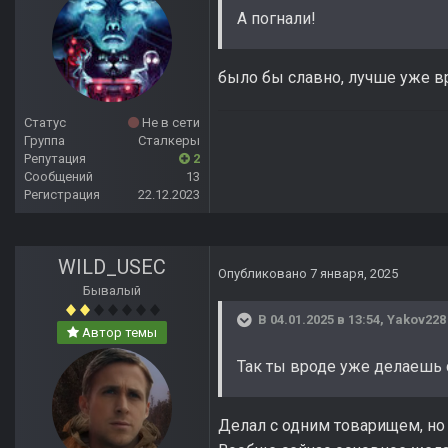
А погнали!
было бы славно, лучше уже в
Статус
Не в сети
Группа
Сталкеры
Репутация
2
Сообщений
13
Регистрация
22.12.2023
WILD_USEC
Опубликовано
7 января, 2025
Бывалый
В 04.01.2025 в 13:54,
Yakov228
Автор темы
Так ты вроде уже делаешь 
Делал с одним товарищем, но 