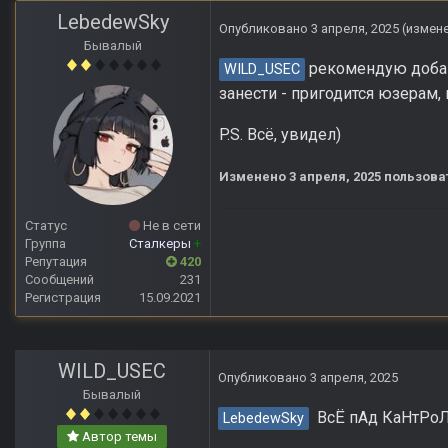
LebedewSky
Опубликовано
3 апреля, 2025
(измен
Бывалый
рекомендую добави
WILD_USEC
занести - пригодится юзерам
P.S. Всё, увидел)
Изменено
3 апреля, 2025
пользова
Статус
Не в сети
Группа
Сталкеры
+
Репутация
420
Сообщений
231
Регистрация
15.09.2021
WILD_USEC
Опубликовано
3 апреля, 2025
Бывалый
ВсЁ пАд КаНтР
LebedewSky
Автор темы