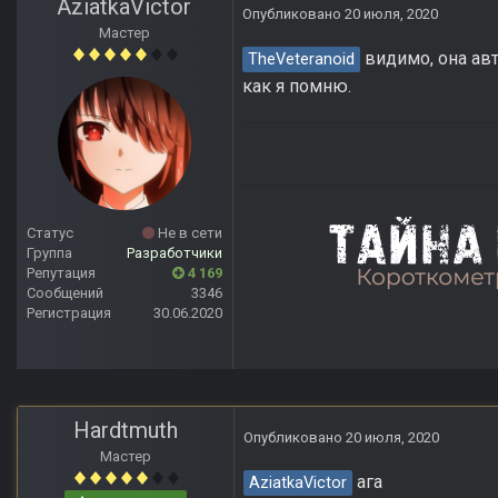
AziatkaVictor
Опубликовано
20 июля, 2020
Мастер
видимо, она авт
TheVeteranoid
как я помню.
Статус
Не в сети
Группа
Разработчики
Репутация
4 169
Сообщений
3346
Регистрация
30.06.2020
Hardtmuth
Опубликовано
20 июля, 2020
Мастер
ага
AziatkaVictor