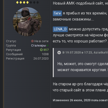
Новый АМК-подобный сайт, нов
я прибыл из тех времён,
Гиги
замочные скважины....
можно допустить град
LENA_D
лучше смотрятся на чёрном фо
есть то, что хорошо работает
Статус
Не в сети
Группа
Сталкеры
+
Репутация
857
В 19.07.2020 в 17:23,
AziatkaV
Сообщений
1038
Регистрация
26.07.2020
Но, может, это смогут сдел
может понравится круглая.
На старом ap-pro благодаря ч
что старый сайт в этом план
Изменено
26 июля, 2020
пользоват