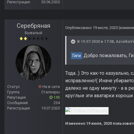
Регистрация
30.06.2020
Серебряная
Опубликовано
19 июля, 2020
(измене
Бывалый
В 19.07.2020 в 17:08,
AziatkaVi
Добро пожаловать, Гиг
Гиги
Тода...) Это как-то казуально
исправленно!( Иначе убирает
Статус
Не в сети
далеко не одну минуту - а в ре
Группа
Сталкеры
круглые эти аватарки хороши д
Репутация
195
Сообщений
234
Регистрация
19.07.2020
Изменено
19 июля, 2020
пользоват