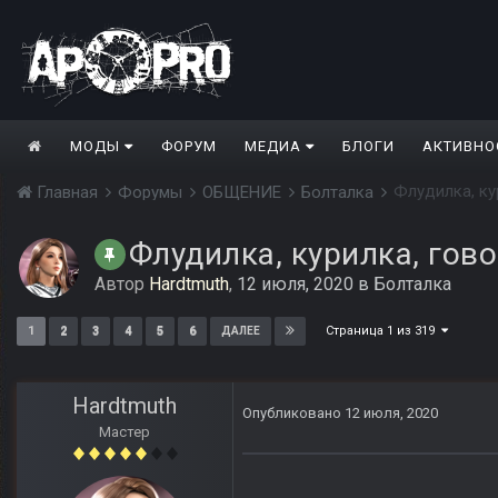
МОДЫ
ФОРУМ
МЕДИА
БЛОГИ
АКТИВНО
Флудилка, ку
Главная
Форумы
ОБЩЕНИЕ
Болталка
Флудилка, курилка, гов
Автор
Hardtmuth
,
12 июля, 2020
в
Болталка
Страница 1 из 319
1
2
3
4
5
6
ДАЛЕЕ
Hardtmuth
Опубликовано
12 июля, 2020
Мастер