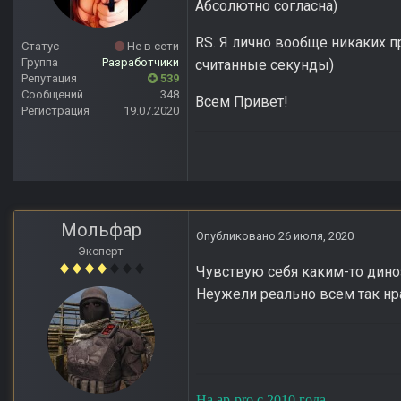
Абсолютно согласна)
RS. Я лично вообще никаких п
Статус
Не в сети
Группа
Разработчики
считанные секунды)
Репутация
539
Сообщений
348
Всем Привет!
Регистрация
19.07.2020
Мольфар
Опубликовано
26 июля, 2020
Эксперт
Чувствую себя каким-то дино
Неужели реально всем так нр
На ap-pro с 2010 года...