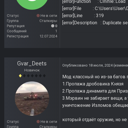
[error]Function : CInifile::Load
[error]File : C:\Users\User\D
[error]Line : 319
Статус
Не в сети
Группа
Сталкеры
[error]Description : Duplicate s
Репутация
0
Сообщений
1
Регистрация
12.07.2024
Gvar_Deets
Опубликовано
18 июля, 2024
(измене
Новичок
Мод классный но из-за багов
1.Пропажа дробовика Князя
2.Пропажа динамита для Приз
3.Мэрвин не забирает ве
уничтожение Изломов обе
5.Ну и
который отдаёт оружие, но не
Статус
Не в сети
Группа
Сталкеры