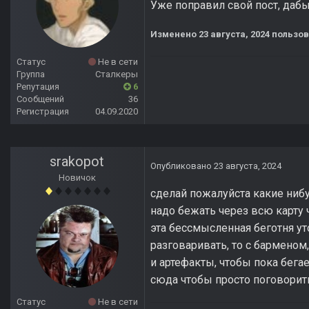
Уже поправил свой пост, дабы
Изменено
23 августа, 2024
пользов
Статус
Не в сети
Группа
Сталкеры
Репутация
6
Сообщений
36
Регистрация
04.09.2020
srakopot
Опубликовано
23 августа, 2024
Новичок
сделай пожалуйста какие ниб
надо бежать через всю карту 
эта бессмысленная беготня ут
разговаривать, то с барменом,
и артефакты, чтобы пока бегае
сюда чтобы просто поговорить
Статус
Не в сети