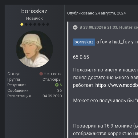
borisskaz
Опубликовано
24 августа, 2024
Новичок
В 23.08.2024 в 21:33,
Hunter
ск
а fov и hud_fov у 
borisskaz
65 0.65
Полазил я по инету и нашё
Статус
Не в сети
понял достаточно много взя
Группа
Сталкеры
работает.
https://www.moddb
Репутация
6
Сообщений
36
Регистрация
04.09.2020
Может его получилось бы "
Проверил на 16:9 монике (в
отображаются корректно на