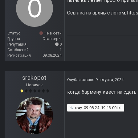
патча вылетает просто при за
Ссылка на архив с логом: https:
Статус
Не в сети
Группа
Сталкеры
Репутация
0
Сообщений
1
Регистрация
09.08.2024
srakopot
Опубликовано
9 августа, 2024
Новичок
когда бармену квест на сдать
xray_09-08-24_19-13-00.txt