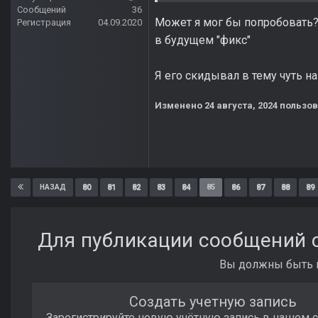
Сообщений
36
Может я мог бы попробовать? 
Регистрация
04.09.2020
в будущем "фикс"
Я его скидывал в тему чуть н
Изменено
24 августа, 2024
пользов
80
81
82
83
84
85
86
87
88
89
НАЗАД
Для публикации сообщений с
Вы должны быть п
Создать учетную запись
Зарегистрируйте новую учётную запись в нашем 