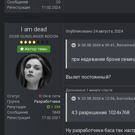
Сообщений
20
Регистрация
11.02.2024
I am dead
Опубликовано
24 августа, 2024
OGSR:GUNSLINGER ADDON
В 24.08.2024 в 05:41,
Renamed
Автор темы
при надевание брони семе
Вылет постоянный?
Дополнено 1 минуту спустя
Статус
Не в сети
В 23.08.2024 в 12:56,
borisska
Группа
Разработчики
Репутация
1 294
4:3 разрешение 1024х768
Сообщений
1843
Регистрация
17.02.2021
Ну разработчики баса так нас