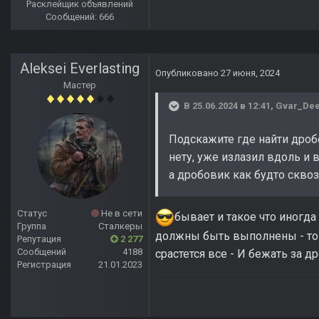
Расклейщик объявлений
Сообщений: 666
Aleksei Everlasting
Опубликовано
27 июня, 2024
Мастер
В 25.06.2024 в 12:41,
Gvar_Dee
Подскажите где найти дробо
нету, уже излазил вдоль и 
а дробовик как будто скво
Статус
Не в сети
бывает и такое что иногда
Группа
Сталкеры
должны быть выполнены - то е
Репутация
2 277
Сообщений
4188
срастется все - И бежать за 
Регистрация
21.01.2023