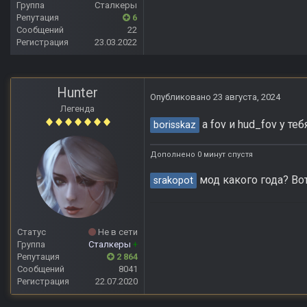
Группа
Сталкеры
Репутация
6
Сообщений
22
Регистрация
23.03.2022
Hunter
Опубликовано
23 августа, 2024
Легенда
а fov и hud_fov у те
borisskaz
Дополнено 0 минут спустя
мод какого года? Вот
srakopot
Статус
Не в сети
Группа
Сталкеры
+
Репутация
2 864
Сообщений
8041
Регистрация
22.07.2020