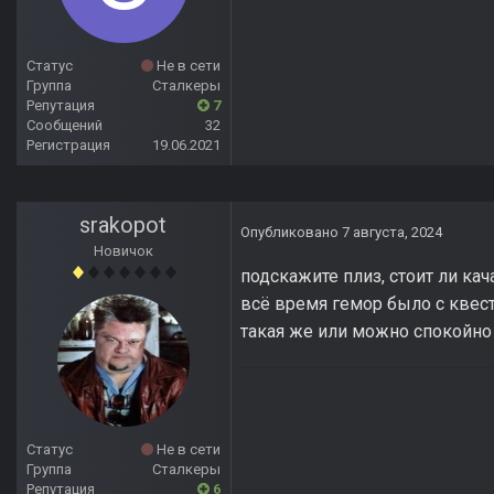
Статус
Не в сети
Группа
Сталкеры
Репутация
7
Сообщений
32
Регистрация
19.06.2021
srakopot
Опубликовано
7 августа, 2024
Новичок
подскажите плиз, стоит ли кач
всё время гемор было с квест
такая же или можно спокойно 
Статус
Не в сети
Группа
Сталкеры
Репутация
6