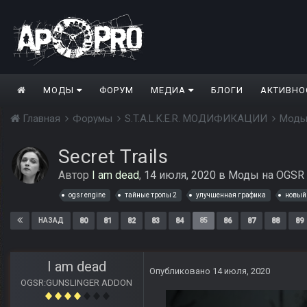
МОДЫ
ФОРУМ
МЕДИА
БЛОГИ
АКТИВНО
Главная
Форумы
S.T.A.L.K.E.R. МОДИФИКАЦИИ
Моды
Secret Trails
Автор
I am dead
,
14 июля, 2020
в
Моды на OGSR 
ogsr engine
тайные тропы 2
улучшенная графика
новый
80
81
82
83
84
85
86
87
88
89
НАЗАД
I am dead
Опубликовано
14 июля, 2020
OGSR:GUNSLINGER ADDON