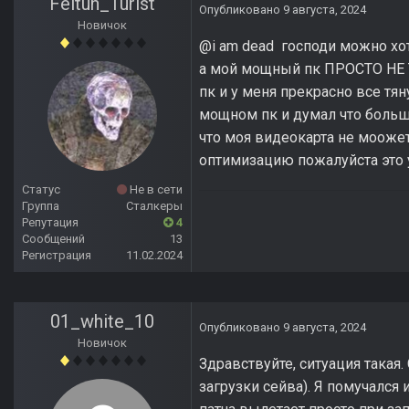
Feltun_Turist
Опубликовано
9 августа, 2024
Новичок
@i am dead господи можно хоть
а мой мощный пк ПРОСТО НЕ Т
пк и у меня прекрасно все тя
мощном пк и думал что больши
что моя видеокарта не моожет
оптимизацию пожалуйста это
Статус
Не в сети
Группа
Сталкеры
Репутация
4
Сообщений
13
Регистрация
11.02.2024
01_white_10
Опубликовано
9 августа, 2024
Новичок
Здравствуйте, ситуация такая
загрузки сейва). Я помучался 