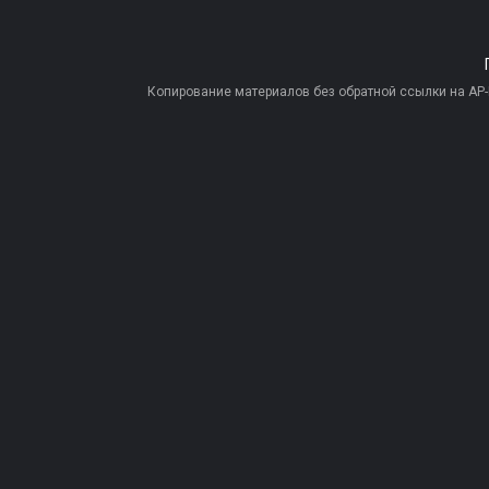
Копирование материалов без обратной ссылки на AP-PR