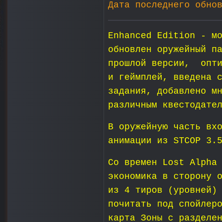
Дата последнего обно
Enhanced Edition - м
обновлен оружейный п
прошлой версии, опти
и геймплей, введена 
задания, добавлено м
различным квестодате
В оружейную часть вх
анимации из STCOP 3.
Со времен Lost Alpha
экономика в сторону 
из 4 тиров (уровней)
почитать под спойлер
карта Зоны с разделе