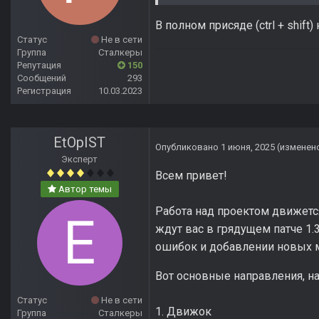
В полном присяде (ctrl + shift
Статус
Не в сети
Группа
Сталкеры
Репутация
150
Сообщений
293
Регистрация
10.03.2023
EtOpIST
Опубликовано
1 июня, 2025
(изменен
Эксперт
Всем привет!
Автор темы
Работа над проектом движет
ждут вас в грядущем патче 1.
ошибок и добавлении новых м
Вот основные направления, н
Статус
Не в сети
1. Движок
Группа
Сталкеры