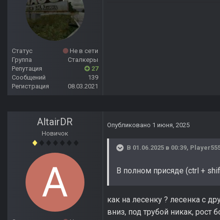
Статус
Не в сети
Группа
Сталкеры
Репутация
27
Сообщений
139
Регистрация
08.03.2021
AltairDR
Опубликовано
1 июня, 2025
Новичок
В 01.06.2025 в 00:39,
Player55
В полном присяде (ctrl + sh
как на лесенку ? лесенка с др
вниз, под трубой никак, рост