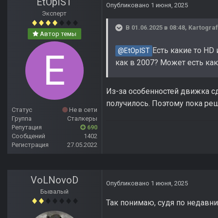
EtOpIST
Опубликовано
1 июня, 2025
Эксперт
В 01.06.2025 в 08:48,
Kartograf
Автор темы
Есть какие то HD
@EtOpIST
как в 2007? Может есть ка
Из-за особенностей движка сд
получилось. Поэтому пока ре
Статус
Не в сети
Группа
Сталкеры
Репутация
690
Сообщений
1402
Регистрация
27.05.2022
VoLNovoD
Опубликовано
1 июня, 2025
Бывалый
Так понимаю, судя по недавни