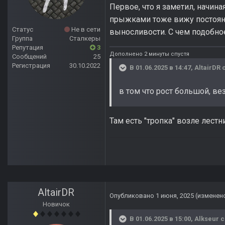
Первое, что я заметил, начина
прыжками тоже вижу постоянн
Статус
Не в сети
выносливости. С чем подобно
Группа
Сталкеры
Репутация
3
Дополнено 2 минуты спустя
Сообщений
25
Регистрация
30.10.2022
В 01.06.2025 в 14:47,
AltairDR
с
в том что рост большой, ве
Там есть "тропка" возле лест
AltairDR
Опубликовано
1 июня, 2025
(изменен
Новичок
В 01.06.2025 в 15:00,
Alkseur
с