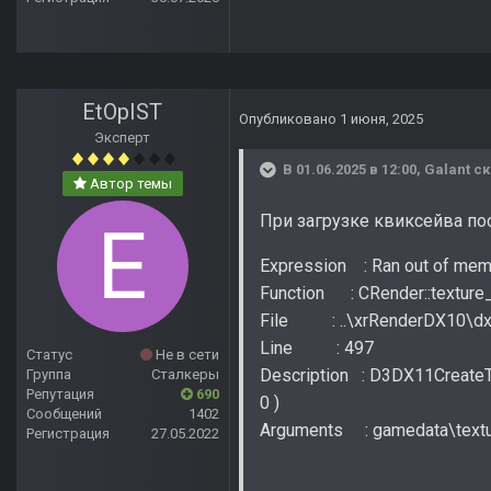
EtOpIST
Опубликовано
1 июня, 2025
Эксперт
В 01.06.2025 в 12:00,
Galant
ск
Автор темы
При загрузке квиксейва по
Expression : Ran out of mem
Function : CRender::texture
File : ..\xrRenderDX10\dx
Line : 497
Статус
Не в сети
Description : D3DX11CreateTe
Группа
Сталкеры
Репутация
690
0 )
Сообщений
1402
Arguments : gamedata\text
Регистрация
27.05.2022