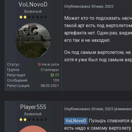
VoLNovoD
Опубликовано
30 мая, 2025
Бывалый
Может кто-то подсказать насч
такой арт есть под вертолето
артефакта нет. Один раз, види
его так и не находил.
Он под самым вертолетом, на 
хотя я уже был под самым вер
Статус
Не в сети
Группа
Сталкеры
Репутация
27
Сообщений
139
Регистрация
08.03.2021
Player555
Опубликовано
30 мая, 2025
(изменен
Бывалый
Пузырь спавнится в
VoLNovoD
есть надо к самому вертолету