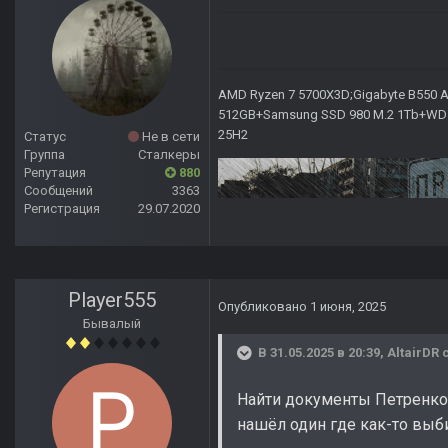
AMD Ryzen 7 5700X3D;Gigabyte B550 AO
512GB+Samsung SSD 980 M.2 1Tb+WD Ca
25H2
Статус
Не в сети
Группа
Сталкеры
Репутация
880
Сообщений
3363
Регистрация
29.07.2020
Player555
Опубликовано
1 июня, 2025
Бывалый
В 31.05.2025 в 20:39,
AltairDR
с
Найти документы Петренко 
нашёл один где как-то выби