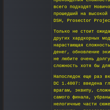
прохождения сложност
всего подходят Нович
прошедший на высокой
DSH, Prosector Proje
Только не стоит ожид
других хардкорных мо
нарастающая сложност
денег, обновление эк
не любите очень долг
сложность хотя бы дл
Напоследок еще раз в
DC 1.4007: введена г
врагам, эквипу, слож
самого финала, убран
нелогичные части сюж