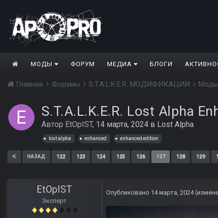
МОДЫ
ФОРУМ
МЕДИА
БЛОГИ
АКТИВНО
Главная
Форумы
S.T.A.L.K.E.R. МОДИФИКАЦИИ
Моды
S.T.A.L.K.E.R. Lost Alpha En
Автор
EtOpIST
,
14 марта, 2024
в
Lost Alpha
lost alpha
enhanced
enhanced edition
122
123
124
125
126
127
128
129
НАЗАД
EtOpIST
Опубликовано
14 марта, 2024
(измен
Эксперт