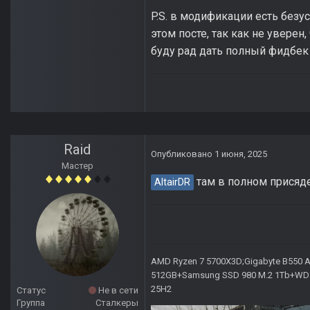
P.S. в модификации есть безу
этом посте, так как не уверен
буду рад дать полный фидбек 
Raid
Опубликовано
1 июня, 2025
Мастер
там в полном присяде
AltairDR
AMD Ryzen 7 5700X3D;Gigabyte B550 AO
512GB+Samsung SSD 980 M.2 1Tb+WD Ca
25H2
Статус
Не в сети
Группа
Сталкеры