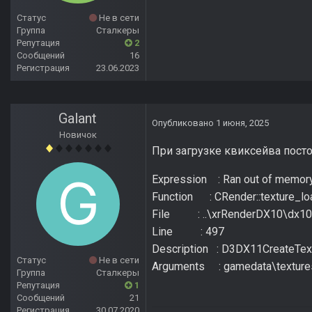
Статус
Не в сети
Группа
Сталкеры
Репутация
2
Сообщений
16
Регистрация
23.06.2023
Galant
Опубликовано
1 июня, 2025
Новичок
При загрузке квиксейва посто
Expression : Ran out of memor
Function : CRender::texture_lo
File : ..\xrRenderDX10\dx10T
Line : 497
Description : D3DX11CreateTextu
Статус
Не в сети
Arguments : gamedata\texture
Группа
Сталкеры
Репутация
1
Сообщений
21
Регистрация
30.07.2020