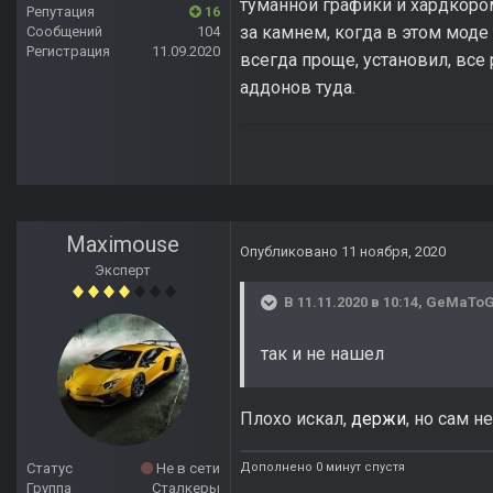
туманной графики и хардкором
Репутация
16
за камнем, когда в этом моде 
Сообщений
104
Регистрация
11.09.2020
всегда проще, установил, все 
аддонов туда.
Maximouse
Опубликовано
11 ноября, 2020
Эксперт
В 11.11.2020 в 10:14,
GeMaTo
так и не нашел
Плохо искал,
держи
, но сам не
Дополнено 0 минут спустя
Статус
Не в сети
Группа
Сталкеры