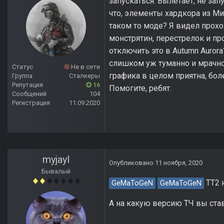
запускаться. Вылетает, не запус
что, элементы хардкора из Ми
таком то моде? Я видел прох
монстрятин, перестрелок и про
отключить это в Autumn Aurora
слишком уж туманно и мрачно.
Статус
Не в сети
графика в целом приятна, бол
Группа
Сталкеры
Репутация
16
Помогите, ребят.
Сообщений
104
Регистрация
11.09.2020
myjayl
Опубликовано
11 ноября, 2020
Бывалый
ТТ2 н
GeMaToGeN
GeMaToGeN
А на какую версию ТЧ вы ста