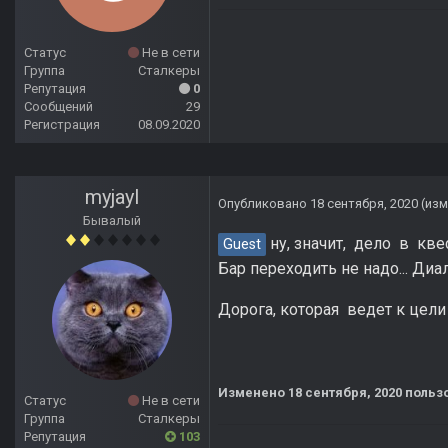
Статус
Не в сети
Группа
Сталкеры
Репутация
0
Сообщений
29
Регистрация
08.09.2020
myjayl
Опубликовано
18 сентября, 2020
(из
Бывалый
ну, значит, дело в кве
Guest
Бар переходить не надо... Диа
Дорога, которая ведет к цели
Изменено
18 сентября, 2020
пользо
Статус
Не в сети
Группа
Сталкеры
Репутация
103