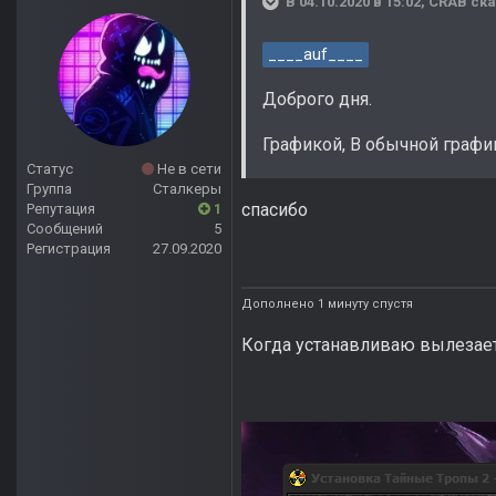
В 04.10.2020 в 15:02,
CRAB
ска
____auf____
Доброго дня.
Графикой, В обычной графи
Статус
Не в сети
Группа
Сталкеры
спасибо
Репутация
1
Сообщений
5
Регистрация
27.09.2020
Дополнено 1 минуту спустя
Когда устанавливаю вылезает