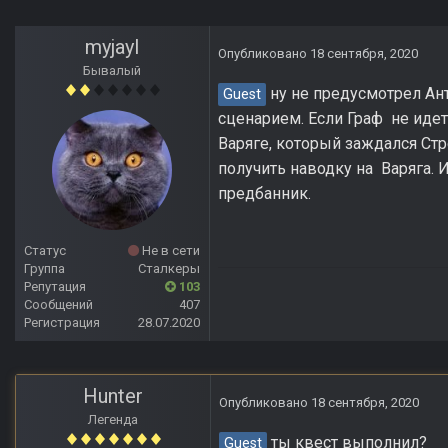
myjayl
Опубликовано
18 сентября, 2020
Бывалый
ну не предусмотрел Ант
Guest
сценарием. Если Граф не идет
Варяге, который заждался Стр
получить наводку на Варяга. И
предбанник.
Статус
Не в сети
Группа
Сталкеры
Репутация
103
Сообщений
407
Регистрация
28.07.2020
Hunter
Опубликовано
18 сентября, 2020
Легенда
ты квест выполнил?
Guest