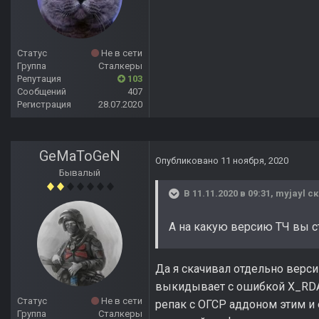
Статус
Не в сети
Группа
Сталкеры
Репутация
103
Сообщений
407
Регистрация
28.07.2020
GeMaToGeN
Опубликовано
11 ноября, 2020
Бывалый
В 11.11.2020 в 09:31,
myjayl
ск
А на какую версию ТЧ вы с
Да я скачивал отдельно версию
выкидывает с ошибкой X_RDA, 
Статус
Не в сети
репак с ОГСР аддоном этим и
Группа
Сталкеры