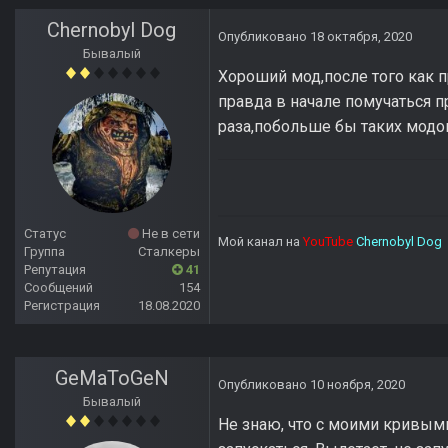
Chernobyl Dog
Опубликовано
18 октября, 2020
Бывалый
Хороший мод,после того как 
правда в начале помучаться п
раза,побольше бы таких модо
Статус
Не в сети
Мой канал на
YouTube
Chernobyl Dog
Группа
Сталкеры
Репутация
41
Сообщений
154
Регистрация
18.08.2020
GeMaToGeN
Опубликовано
10 ноября, 2020
Бывалый
Не знаю, что с моими кривыми