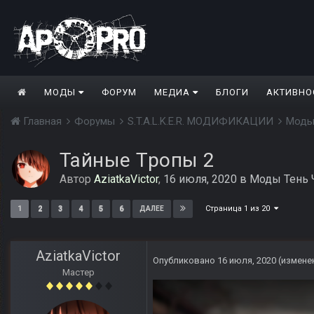
МОДЫ
ФОРУМ
МЕДИА
БЛОГИ
АКТИВНО
Главная
Форумы
S.T.A.L.K.E.R. МОДИФИКАЦИИ
Моды
Тайные Тропы 2
Автор
AziatkaVictor
,
16 июля, 2020
в
Моды Тень 
Страница 1 из 20
1
2
3
4
5
6
ДАЛЕЕ
AziatkaVictor
Опубликовано
16 июля, 2020
(измене
Мастер