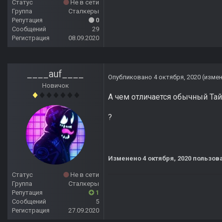
Статус
Не в сети
Группа
Сталкеры
Репутация
0
Сообщений
29
Регистрация
08.09.2020
____auf____
Опубликовано
4 октября, 2020
(изме
Новичок
А чем отличается обычный Тай
?
Изменено
4 октября, 2020
пользова
Статус
Не в сети
Группа
Сталкеры
Репутация
1
Сообщений
5
Регистрация
27.09.2020