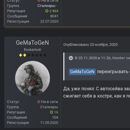
Статус
Не в сети
Группа
Сталкеры
+
Репутация
2 864
Сообщений
8041
Регистрация
22.07.2020
GeMaToGeN
Опубликовано
23 ноября, 2020
Бывалый
В 23.11.2020 в 11:26,
Hunter
ск
переигрывать с
GeMaToGeN
Да, уже понял. С автосейва за
сжигает себя в костре, как я п
Статус
Не в сети
Группа
Сталкеры
Репутация
16
Сообщений
104
Регистрация
11.09.2020