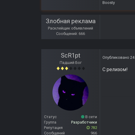
Boosty
Злобная реклама
Расклейщик объявлений
Сообщений: 666
ScR1pt
Опубликовано
24
Падший Бог
С релизом!
Статус
В сети
Группа
Разработчики
Репутация
782
Сообщений
966