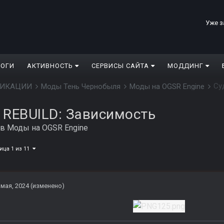
Уже з
ЛОГИ
АКТИВНОСТЬ
СЕРВИСЫ САЙТА
МОДДИНГ
Су
ДИФИКАЦИИ
Моды Тень Чернобыля
Моды на OGSR Engine
 REBUILD: Зависимость
в
Моды на OGSR Engine
ица 1 из 11
 мая, 2024
(изменено)