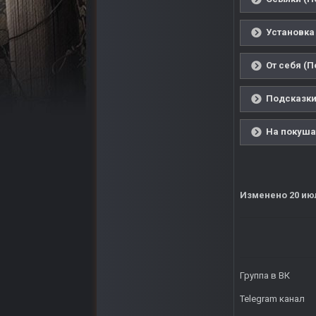
Установка 
От себя (П
Подсказки
На покуша
Изменено
20 ию
Группа в ВК
Telegram канал