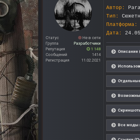
Автор:
Para
Тип:
Сюжетн
Платформа:
Дата:
24.05
Статус
Не в сети
Группа
Разработчики
Репутация
1 148
Описание 
Сообщений
1414
Регистрация
11.02.2021
Использов
Отдельные
Возможные
Скриншоты
Все моды 
Ссылки (П