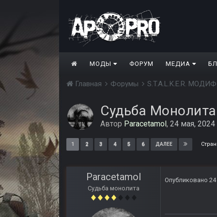
МОДЫ
ФОРУМ
МЕДИА
Б
Главная
Форумы
S.T.A.L.K.E.R. МО
Судьба Монолита
Автор
Paracetamol
,
24 мая, 2024
Стран
1
2
3
4
5
6
ДАЛЕЕ
Paracetamol
Опубликовано
24
Судьба монолита