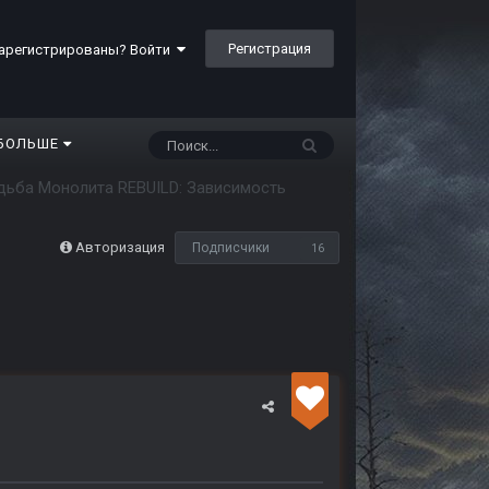
Регистрация
арегистрированы? Войти
БОЛЬШЕ
дьба Монолита REBUILD: Зависимость
Авторизация
Подписчики
16