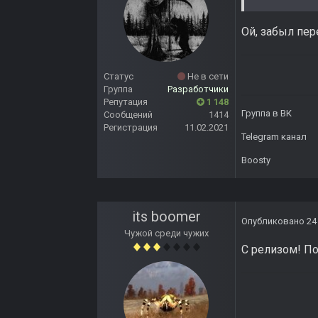
Ой, забыл пер
Статус
Не в сети
Группа
Разработчики
Репутация
1 148
Группа в ВК
Сообщений
1414
Регистрация
11.02.2021
Telegram канал
Boosty
its boomer
Опубликовано
24
Чужой среди чужих
С релизом! П