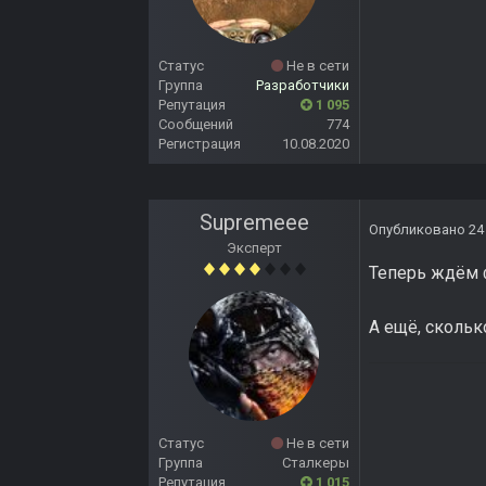
Статус
Не в сети
Группа
Разработчики
Репутация
1 095
Сообщений
774
Регистрация
10.08.2020
Supremeee
Опубликовано
24
Эксперт
Теперь ждём 
А ещё, скольк
Статус
Не в сети
Группа
Сталкеры
Репутация
1 015