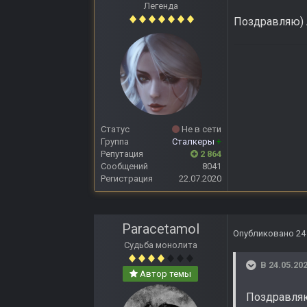
Легенда
Поздравляю) 
Статус
Не в сети
Группа
Сталкеры
+
Репутация
2 864
Сообщений
8041
Регистрация
22.07.2020
Paracetamol
Опубликовано
24
Судьба монолита
В 24.05.202
Автор темы
Поздравляю