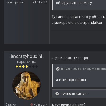
Регистрация
24.01.2021
обнаружить не могу
Тут явно сказано что у объект
сталкером clsid.scrpt_stalker
imcrazyhoudini
Опубликовано
19 января
Hope For Life
В 19.01.2026 в 17:38,
Mass
ска
а в хит проверка.
Показать контент
Статус
Не в сети
А тут разве её нет?