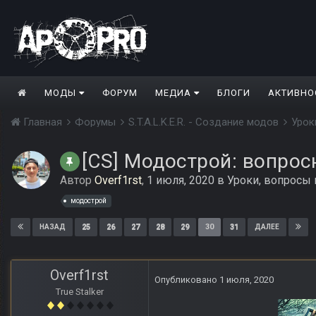
МОДЫ
ФОРУМ
МЕДИА
БЛОГИ
АКТИВНО
Главная
Форумы
S.T.A.L.K.E.R. - Создание модов
Урок
[CS] Модострой: вопрос
Автор
Overf1rst
,
1 июля, 2020
в
Уроки, вопросы
модострой
25
26
27
28
29
30
31
НАЗАД
ДАЛЕЕ
Overf1rst
Опубликовано
1 июля, 2020
True Stalker