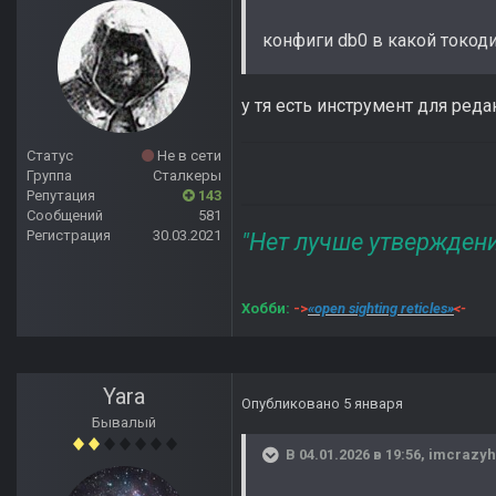
конфиги db0 в какой токод
у тя есть инструмент для ред
Статус
Не в сети
Группа
Сталкеры
Репутация
143
Сообщений
581
Регистрация
30.03.2021
"Нет лучше утвержден
Хобби:
->
«open sighting reticles»
<-
Yara
Опубликовано
5 января
Бывалый
В 04.01.2026 в 19:56,
imcrazyh