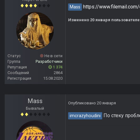
https://www.filemail.com/
Mass
Изменено
20 января
пользователе
Статус
Не в сети
Группа
Разработчики
Репутация
1 374
Сообщений
2864
Регистрация
15.08.2020
Mass
Опубликовано
20 января
Бывалый
По стеку пробле
imcrazyhoudini