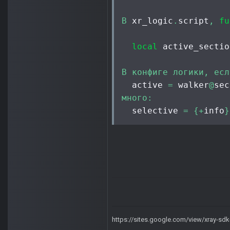
В
 xr_logic
.
script
,
fu
local
 active_sectio
В
конфиге
логики,
есл
  active 
=
 walker
@
много:
  selective 
=
{+
info
}
https://sites.google.com/view/xray-sd