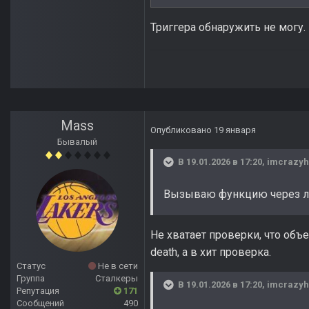
Триггера обнаружить не могу.
Mass
Опубликовано
19 января
Бывалый
В 19.01.2026 в 17:20,
imcrazyh
Вызываю функцию через лог
Не хватает проверки, что об
death, а в хит проверка.
Статус
Не в сети
Группа
Сталкеры
В 19.01.2026 в 17:20,
imcrazyh
Репутация
171
Сообщений
490