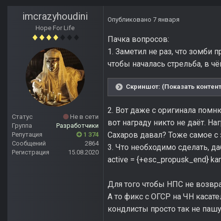
imcrazyhoudini
Опубликовано
7 января
Hope For Life
Пачка вопросов:
1. Заметил не раз, что зомби п
чтобы началась стрельба, в 
Скриншот: (Показать контент
2. Вот даже с оригинала помню
Статус
Не в сети
вот награду никто не даёт. Н
Группа
Разработчики
Сахаров давал? Тоже самое с
Репутация
1 374
Сообщений
2864
3. Что необходимо сделать, д
Регистрация
15.08.2020
active = {+esc_propusk_end} k
Для того чтобы НПС не возвр
А то фикс с ОГСР на ЧН касате
кондлисты просто так не пашу