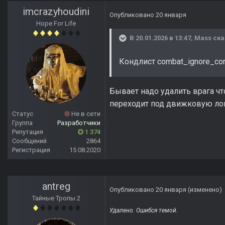
imcrazyhoudini
Опубликовано
20 января
Hope For Life
В 20.01.2026 в 13:47,
Mass
ска
Кондлист combat_ignore_con
Бывает надо удалить врага чт
переходит под движковую лог
Статус
Не в сети
Группа
Разработчики
Репутация
1 374
Сообщений
2864
Регистрация
15.08.2020
antreg
Опубликовано
20 января
(изменено)
Тайные Тропы 2
Удалено. Ошибся темой.