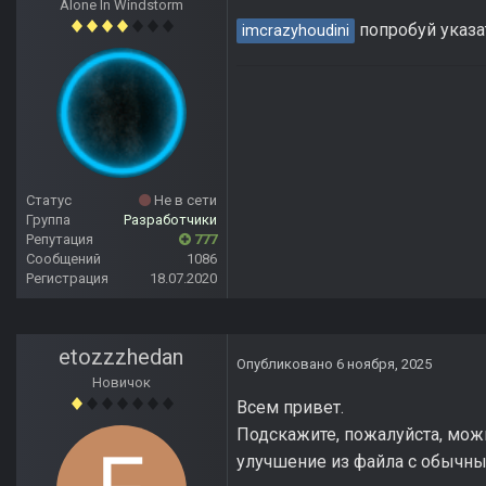
Alone In Windstorm
попробуй указат
imcrazyhoudini
Статус
Не в сети
Группа
Разработчики
Репутация
777
Сообщений
1086
Регистрация
18.07.2020
etozzzhedan
Опубликовано
6 ноября, 2025
Новичок
Всем привет.
Подскажите, пожалуйста, мож
улучшение из файла с обычным