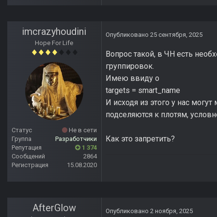
imcrazyhoudini
Опубликовано
25 сентября, 2025
Hope For Life
Вопрос такой, в ЧН есть нео
группировок.
Имею ввиду о
targets = smart_name
И исходя из этого у нас могу
подселяются к плотям, условн
Статус
Не в сети
Как это запретить?
Группа
Разработчики
Репутация
1 374
Сообщений
2864
Регистрация
15.08.2020
AfterGlow
Опубликовано
2 ноября, 2025