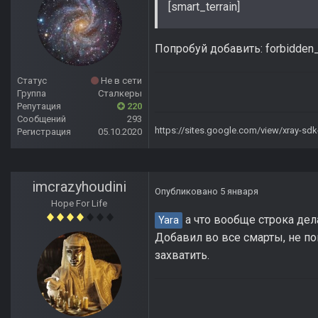
[smart_terrain]
Попробуй добавить: forbidden_p
Статус
Не в сети
Группа
Сталкеры
Репутация
220
Сообщений
293
https://sites.google.com/view/xray-sd
Регистрация
05.10.2020
imcrazyhoudini
Опубликовано
5 января
Hope For Life
а что вообще строка дел
Yara
Добавил во все смарты, не по
захватить.