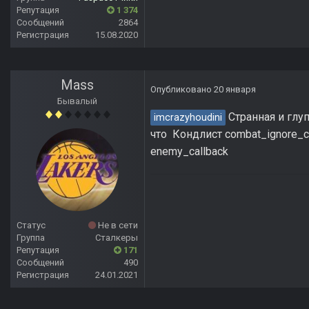
Репутация
1 374
Сообщений
2864
Регистрация
15.08.2020
Mass
Опубликовано
20 января
Бывалый
Странная и глуп
imcrazyhoudini
что Кондлист combat_ignore_co
enemy_callback
Статус
Не в сети
Группа
Сталкеры
Репутация
171
Сообщений
490
Регистрация
24.01.2021