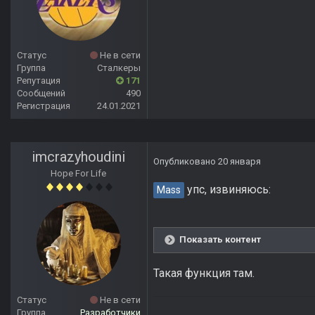
Статус
Не в сети
Группа
Сталкеры
Репутация
171
Сообщений
490
Регистрация
24.01.2021
imcrazyhoudini
Опубликовано
20 января
Hope For Life
упс, извиняюсь:
Mass
Показать контент
Такая функция там.
Статус
Не в сети
Группа
Разработчики