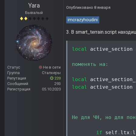
Yara
Опубликовано
8 января
Бывалый
imcrazyhoudini
3. В smart_terrain.script наход
local
 active_section 
поменять
на:
Статус
Не в сети
Группа
Сталкеры
Репутация
220
local
 active_section_
Сообщений
293
local
 active_section 
Регистрация
05.10.2020
Не
для
ЧН,
но
для
пон
if
 self
.
ltx
:
l