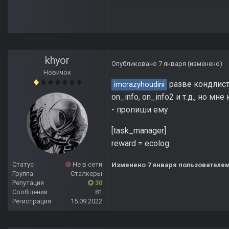
khyor
Опубликовано
7 января
(изменено)
Новичок
разве кондлист
imcrazyhoudini
on_info, on_info2 и т.д., но м
- пропиши ему
[task_manager]
reward = ecolog
Статус
Не в сети
Изменено
7 января
пользователем
Группа
Сталкеры
Репутация
30
Сообщений
81
Регистрация
15.09.2022