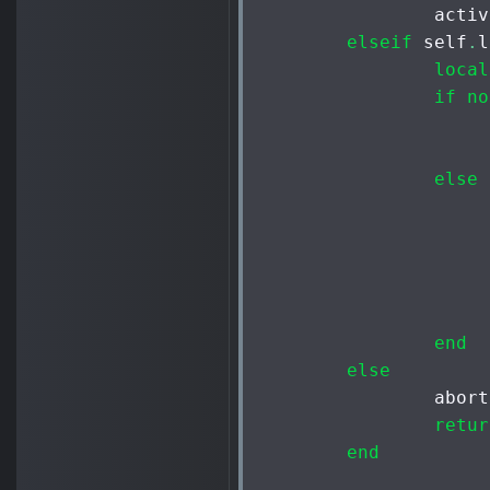
		act
elseif
 self
.
l
local
if
no
else
end
else
		abort
retur
end