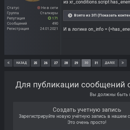
из xr_conditions.script has_ene
Статус
Не в сети
Группа
Сталкеры
Взято из ЗП (Показать конте
Репутация
171
Сообщений
490
Регистрация
24.01.2021
И в логике on_info = {=has_en
25
26
27
28
29
30
31
НАЗАД
ДАЛЕЕ
Для публикации сообщений с
Вы должны быть п
Создать учетную запись
Зарегистрируйте новую учётную запись в нашем 
Это очень просто!