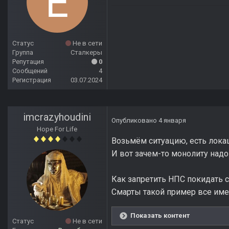
Статус
Не в сети
Группа
Сталкеры
Репутация
0
Сообщений
4
Регистрация
03.07.2024
imcrazyhoudini
Опубликовано
4 января
Hope For Life
Возьмём ситуацию, есть локац
И вот зачем-то монолиту надо 
Как запретить НПС покидать с
Смарты такой пример все име
Показать контент
Статус
Не в сети