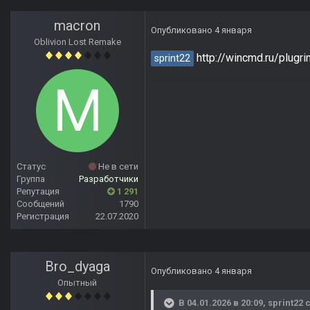
macron
Опубликовано
4 января
Oblivion Lost Remake
http://wincmd.ru/plugri
sprint22
Статус
Не в сети
Группа
Разработчики
Репутация
1 291
Сообщений
1790
Регистрация
22.07.2020
Bro_dyaga
Опубликовано
4 января
Опытный
В 04.01.2026 в 20:09,
sprint22
с