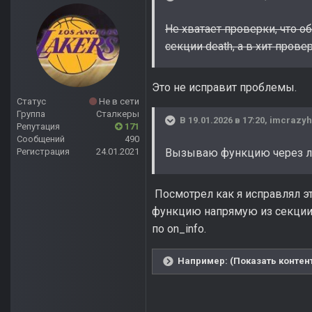
Не хватает проверки, что 
секции death, а в хит провер
Это не исправит проблемы.
Статус
Не в сети
Группа
Сталкеры
В 19.01.2026 в 17:20,
imcrazyh
Репутация
171
Сообщений
490
Регистрация
24.01.2021
Вызываю функцию через лог
Посмотрел как я исправлял э
функцию напрямую из секции 
по on_info.
Например: (Показать контен