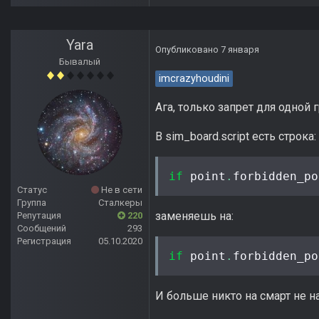
Yara
Опубликовано
7 января
Бывалый
imcrazyhoudini
Ага, только запрет для одной
В sim_board.script есть строка:
if
 point
.
forbidden_po
Статус
Не в сети
Группа
Сталкеры
заменяешь на:
Репутация
220
Сообщений
293
Регистрация
05.10.2020
if
 point
.
forbidden_po
И больше никто на смарт не н