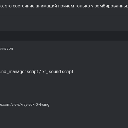
но, это состояние анимаций причем только у зомбированн
 января
d_manager.script / xr_sound.script
gle.com/view/xray-sdk-0-4-smg