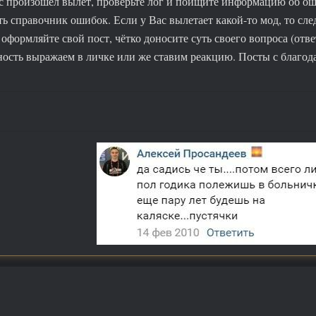
ас произошёл вылет, проверьте лог и поищите информацию об ош
ь справочник ошибок. Если у Вас вылетает какой-то мод, то след
оформляйте свой пост, чётко доносите суть своего вопроса (отве
ость выражаем в личке или же ставим реакцию. Посты с благода