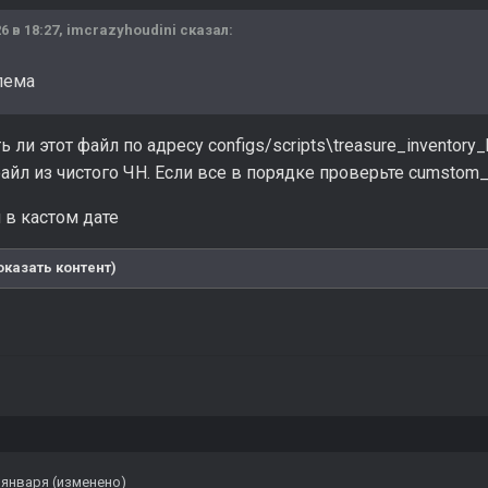
6 в 18:27,
imcrazyhoudini
сказал:
лема
 ли этот файл по адресу configs/scripts\treasure_inventory_b
файл из чистого ЧН. Если все в порядке проверьте cumstom_
 в кастом дате
оказать контент)
 января
(изменено)