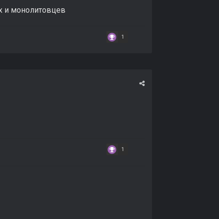
ых и монолитовцев
1
1