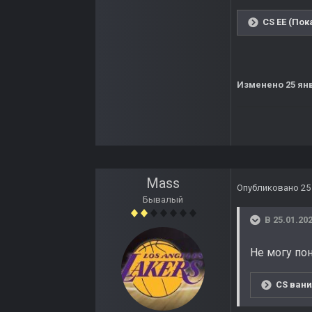
CS EE (Пок
Изменено
25 ян
Mass
Опубликовано
25
Бывалый
В 25.01.202
Не могу по
CS вани