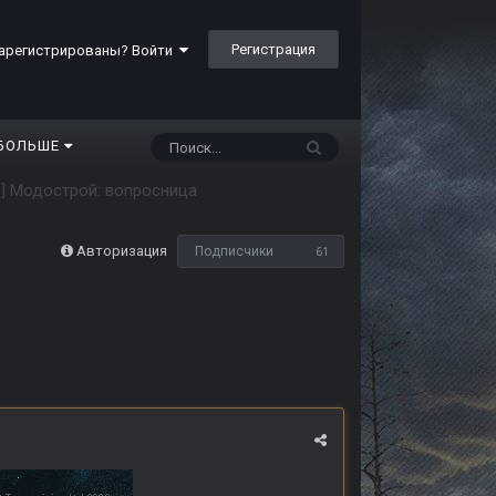
Регистрация
арегистрированы? Войти
БОЛЬШЕ
S] Модострой: вопросница
Авторизация
Подписчики
61