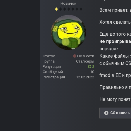
Новичок
Всем привет, 
Хотел сделать
Еще до того к
не проигрыва
порядке.
Какие файлы з
Статус
Не в сети
Группа
Сталкеры
с обычным CS
Репутация
2
Сообщений
10
fmod в EE и п
Регистрация
12.02.2022
Правильно я п
Не могу понят
CS ваниль 