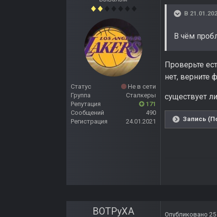
В 21.01.202
В чём проб
Проверьте есть
нет, верните 
Статус
Не в сети
Группа
Сталкеры
существует ли
Репутация
171
Сообщений
490
Запись (П
Регистрация
24.01.2021
BOTPyXA
Опубликовано
25