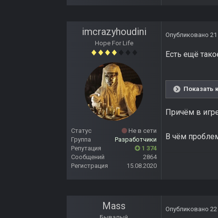
imcrazyhoudini
Опубликовано
21
Hope For Life
Есть ещё тако
Показать 
Причём в игре 
Статус
Не в сети
В чём пробле
Группа
Разработчики
Репутация
1 374
Сообщений
2864
Регистрация
15.08.2020
Mass
Опубликовано
22
Бывалый