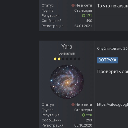
Статус
Не в сети
То что показа
Группа
Сталкеры
Репутация
171
Сообщений
490
Регистрация
24.01.2021
Yara
Опубликовано
26
Бывалый
BOTPyXA
Проверить soun
https://sites.goo
Статус
Не в сети
Группа
Сталкеры
Репутация
220
Сообщений
293
Регистрация
05.10.2020