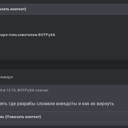
азать контент)
варя
пользователем BOTPyXA
 января
6 в 12:15,
BOTPyXA
сказал:
нять где разрабы сломали анекдоты и как их вернуть
ль (Показать контент)