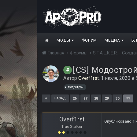
МОДЫ
ФОРУМ
МЕДИА
Б
Главная
Форумы
S.T.A.L.K.E.R. - Соз
[CS] Модострой
Автор
Overf1rst
,
1 июля, 2020
в
модострой
26
27
28
29
30
31
НАЗАД
Overf1rst
Опубликовано
1 
True Stalker