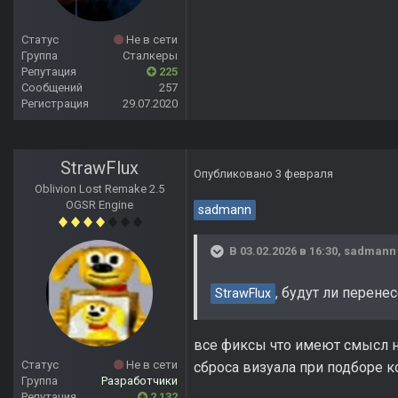
Статус
Не в сети
Группа
Сталкеры
Репутация
225
Сообщений
257
Регистрация
29.07.2020
StrawFlux
Опубликовано
3 февраля
Oblivion Lost Remake 2.5
OGSR Engine
sadmann
В 03.02.2026 в 16:30,
sadmann
, будут ли перен
StrawFlux
все фиксы что имеют смысл н
Статус
Не в сети
сброса визуала при подборе 
Группа
Разработчики
Репутация
2 132