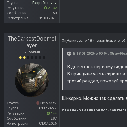
Группа
Разработчики
Репутация
2 132
Сообщений
1150
Регистрация
19.03.2021
TheDarkestDoomsl
Опубликовано
18 января
(изменено)
ayer
Бывалый
В 18.01.2026 в 00:04,
StrawFlu
В довесок к первому видосу
В принципе часть скрипто
третий рендер, пожалуй пр
Шикарно. Можно так сделать в
Статус
Не в сети
Группа
Сталкеры
Изменено
18 января
пользователе
Репутация
144
Сообщений
287
Регистрация
01.07.2025