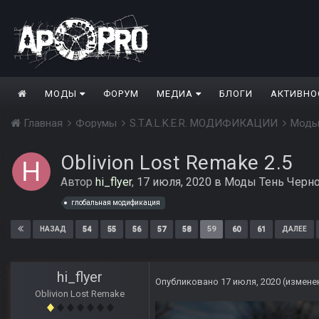
МОДЫ
ФОРУМ
МЕДИА
БЛОГИ
АКТИВНО
Главная
Форумы
S.T.A.L.K.E.R. МОДИФИКАЦИИ
Моды
Oblivion Lost Remake 2.5
Автор
hi_flyer
,
17 июля, 2020
в
Моды Тень Черн
глобальная модификация
54
55
56
57
58
59
60
61
НАЗАД
ДАЛЕЕ
hi_flyer
Опубликовано
17 июля, 2020
(измене
Oblivion Lost Remake