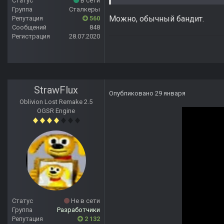
Статус
В сети
Группа
Сталкеры
Можно, обычный бандит.
Репутация
560
Сообщений
848
Регистрация
28.07.2020
StrawFlux
Опубликовано
29 января
Oblivion Lost Remake 2.5
OGSR Engine
Статус
Не в сети
Группа
Разработчики
Репутация
2 132