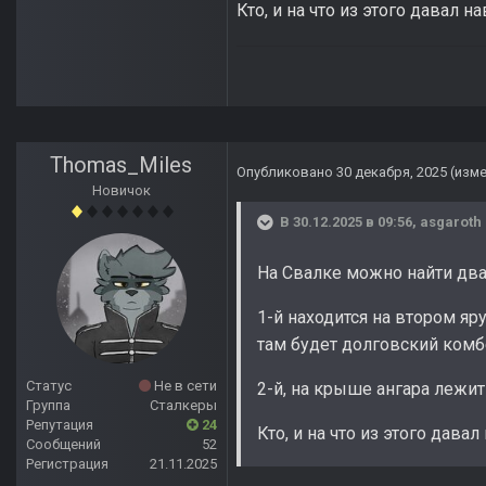
Кто, и на что из этого давал 
Thomas_Miles
Опубликовано
30 декабря, 2025
(изм
Новичок
В 30.12.2025 в 09:56,
asgaroth
На Свалке можно найти два
1-й находится на втором яр
там будет долговский комб
Статус
Не в сети
2-й, на крыше ангара лежит 
Группа
Сталкеры
Репутация
24
Кто, и на что из этого дава
Сообщений
52
Регистрация
21.11.2025