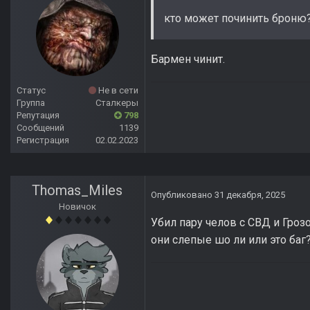
кто может починить броню
Бармен чинит.
Статус
Не в сети
Группа
Сталкеры
Репутация
798
Сообщений
1139
Регистрация
02.02.2023
Thomas_Miles
Опубликовано
31 декабря, 2025
Новичок
Убил пару челов с СВД и Грозо
они слепые шо ли или это ба