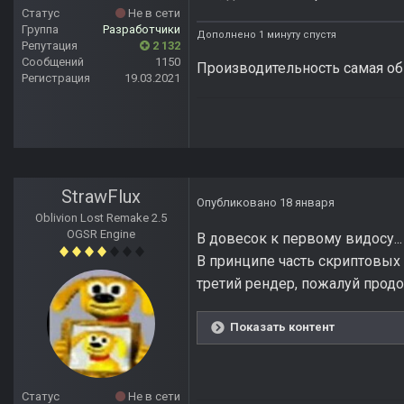
Статус
Не в сети
Группа
Разработчики
Дополнено 1 минуту спустя
Репутация
2 132
Сообщений
1150
Производительность самая об
Регистрация
19.03.2021
StrawFlux
Опубликовано
18 января
Oblivion Lost Remake 2.5
OGSR Engine
В довесок к первому видосу...
В принципе часть скриптовых
третий рендер, пожалуй прод
Показать контент
Статус
Не в сети