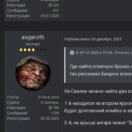
Репутация
225
Сообщений
257
Регистрация
29.07.2020
asgaroth
Опубликовано
30 декабря, 2025
Эксперт
В 29.12.2025 в 15:03,
Thomas_
Где найти отличную броню 
так рассказал бандюк всезн
На Свалке можно найти два к
Статус
Не в сети
Группа
Сталкеры
1-й находится на втором ярус
Репутация
798
будет долговский комбез в из
Сообщений
1139
Регистрация
02.02.2023
2-й, на крыше ангара лежит "За