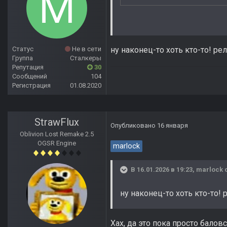
Статус
Не в сети
ну наконец-то хоть кто-то! р
Группа
Сталкеры
Репутация
30
Сообщений
104
Регистрация
01.08.2020
StrawFlux
Опубликовано
16 января
Oblivion Lost Remake 2.5
OGSR Engine
marlock
В 16.01.2026 в 19:23,
marlock
с
ну наконец-то хоть кто-то!
Хах, да это пока просто балов