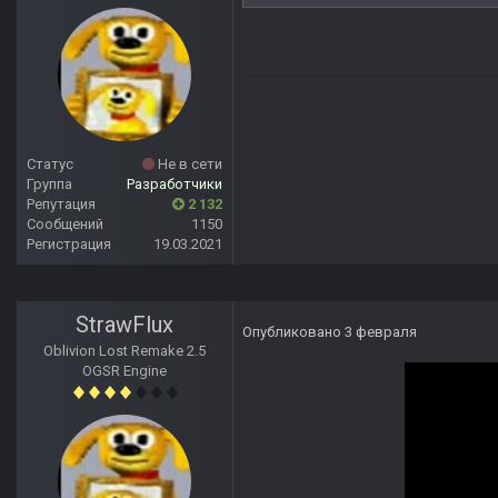
Статус
Не в сети
Группа
Разработчики
Репутация
2 132
Сообщений
1150
Регистрация
19.03.2021
StrawFlux
Опубликовано
3 февраля
Oblivion Lost Remake 2.5
OGSR Engine