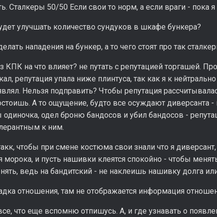
ь. Сталкеры 50/50 Если свои то норм, а если враги - пока 
будет улучшать количество сундуков в шкафе бункера?
делать нападения на бункер, а то чего стоят про так сталке
из КПК на что влияет? не путать с репутацией торгашей. Пр
ал, репутация упала ниже плинтуса, так как я к нейтраль
влял. Нельзя подправить? Чтобы репутация рассчитывалась
стоишь. А то ощущение, будто все осуждают диверсанта - 
 одиночка, одел броню бандосов и убил бандосов - репутаци
лерантным к ним.
 такк, чтобы при смене костюма свои знали что я диверсант,
 морока, и пусть нашивки клеятся спокойно - чтобы менят
нять, ведь на бандитский - не наклеишь нашивку долга ил
адка отношения, там не отображается информация отношен
все, что еще вспомню отпишусь. А, и где узнавать о появле