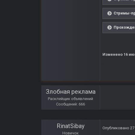
Стримы-пр
Прохожден
Изменено
16 ию
Злобная реклама
Расклейщик объявлений
Сообщений: 666
RinatSibay
Опубликовано
27
Новичок