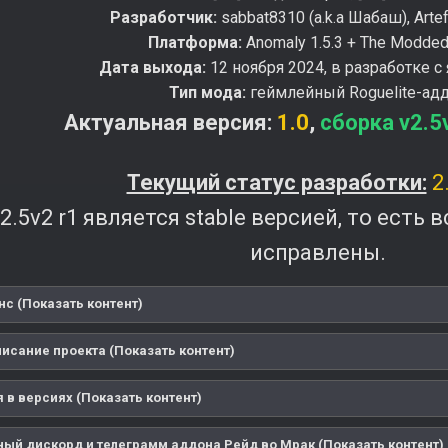
Разработчик:
sabbat8310 (a.k.a Шабаш), Arte
Платформа:
Anomaly 1.5.3 + The Modde
Дата выхода:
12 ноября 2024, в разработке с
Тип мода:
геймлейный Roguelite-ад
Актуальная версия:
1.0
,
сборка v2.5
Текущий статус разработки:
2.
2.5v2 r1 является stable версией, то есть
исправлены.
нс (Показать контент)
писание проекта (Показать контент)
 в версиях (Показать контент)
ый дискорд и телеграмм аддона Рейд во Мрак (Показать контент)