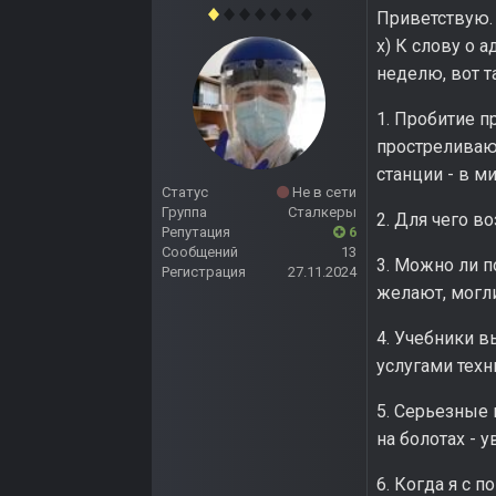
Приветствую. 
х) К слову о 
неделю, вот т
1. Пробитие п
простреливают
станции - в м
Статус
Не в сети
Группа
Сталкеры
2. Для чего в
Репутация
6
Сообщений
13
3. Можно ли п
Регистрация
27.11.2024
желают, могл
4. Учебники в
услугами техн
5. Серьезные 
на болотах - 
6. Когда я с 