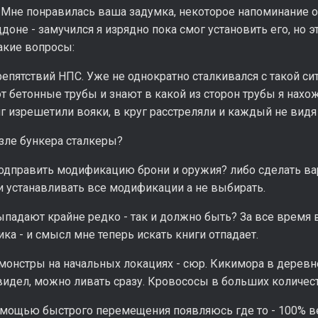
Мне понравилась ваша задумка, некоторое напоминание о
аддоне - замучился я изрядно пока смог установить его, но
акие вопросы:
репятствий НПС. Уже не однократно сталкивался с такой си
 бетонные трубы и знают в какой из сторон трубы я нахож
иг изрешетили вояки, в круг расстреляли и каждый не видя 
озле бункера сталкеры?
одправить модификацию брони и оружия? либо сделать вар
и устанавливать все модификации а не выбирать.
ыпадают крайне редко - так и должно быть? За все время 
ика - и смысл мне теперь искать книги отпадает.
монстры на начальных локациях - сюр. Кикимора в деревн
увидел, можно ливать сразу. Кровососы в больших количест
помощью быстрого перемещения появляюсь где то - 100% вер