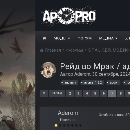
МОДЫ
ФОРУМ
МЕДИА
Б
Главная
Форумы
S.T.A.L.K.E.R. МО
Рейд во Мрак / ад
Автор
Aderom
,
30 сентября, 202
anomaly
anomal 1.5.2
addon
ro
2
3
4
5
6
7
8
9
НАЗАД
Aderom
Опубликовано
30
Новичок