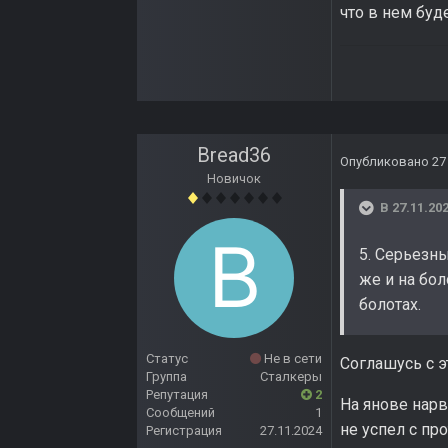
что в нем буд
Bread36
Опубликовано
27
Новичок
В 27.11.202
5. Серьезн
же и на бол
болотах.
Статус
Не в сети
Соглашусь с 
Группа
Сталкеры
Репутация
2
На янове нарв
Сообщений
1
не успел с про
Регистрация
27.11.2024