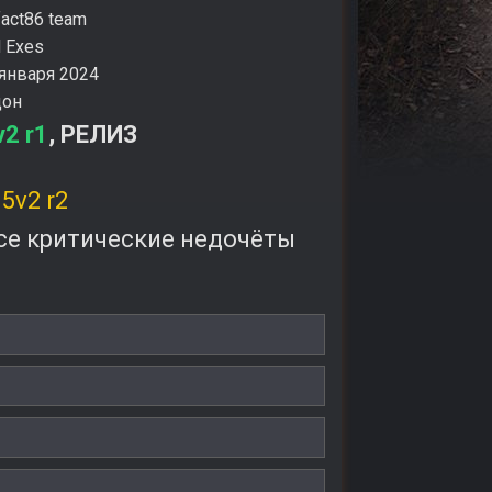
fact86 team
d Exes
 января 2024
дон
v2 r1
, РЕЛИЗ
5v2 r2
 все критические недочёты