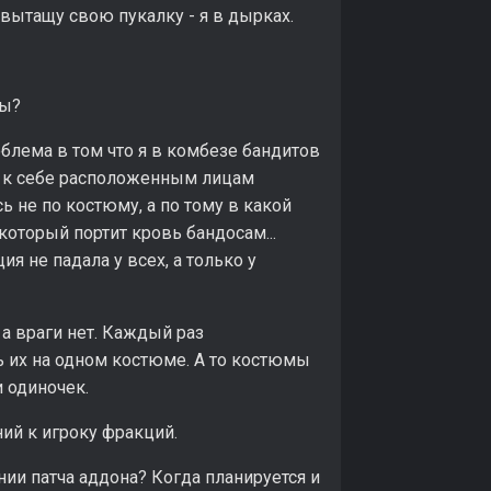
я вытащу свою пукалку - я в дырках.
ры?
облема в том что я в комбезе бандитов
но к себе расположенным лицам
 не по костюму, а по тому в какой
который портит кровь бандосам...
я не падала у всех, а только у
 а враги нет. Каждый раз
ь их на одном костюме. А то костюмы
и одиночек.
ий к игроку фракций.
нии патча аддона? Когда планируется и