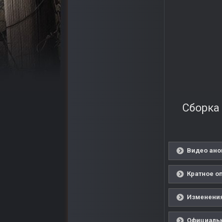
Сборка 
Видео ано
Кратное о
Изменения
Официальн