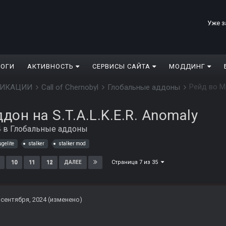
Уже з
ЛОГИ
АКТИВНОСТЬ
СЕРВИСЫ САЙТА
МОДДИНГ
Рейд во Мр
ДИФИКАЦИИ
Call of Chernobyl
Глобальные аддоны
дон на S.T.A.L.K.E.R. Anomaly
4
в
Глобальные аддоны
ugelite
stalker
stalker mod
Страница 7 из 35
10
11
12
ДАЛЕЕ
 сентября, 2024
(изменено)