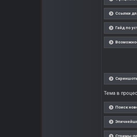
Ссылки дл
Гайд по ус
Возможнос
Скриншоты
Тема в процес
Поиск ново
Эпичнейший
Стримы-пр