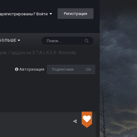
Регистрация
арегистрированы? Войти
БОЛЬШЕ
ак / аддон на S.T.A.L.K.E.R. Anomaly
Авторизация
Подписчики
126