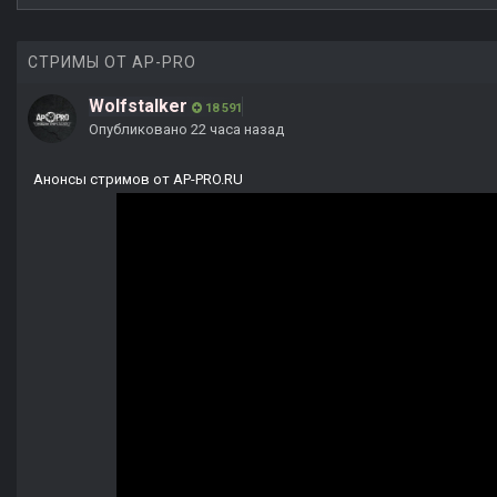
СТРИМЫ ОТ AP-PRO
Wolfstalker
18 591
Опубликовано
22 часа назад
Анонсы стримов от AP-PRO.RU