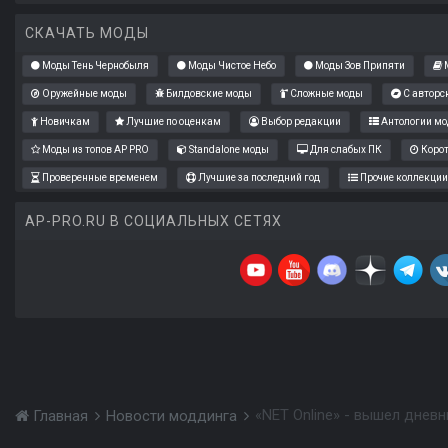
СКАЧАТЬ МОДЫ
Моды Тень Чернобыля
Моды Чистое Небо
Моды Зов Припяти
М
Оружейные моды
Билдовские моды
Сложные моды
С авторс
Новичкам
Лучшие по оценкам
Выбор редакции
Антологии мо
Моды из топов AP PRO
Standalone моды
Для слабых ПК
Коро
Проверенные временем
Лучшие за последний год
Прочие коллекции
AP-PRO.RU В СОЦИАЛЬНЫХ СЕТЯХ
«NET Online» - вышел днев
Главная
Новости моддинга