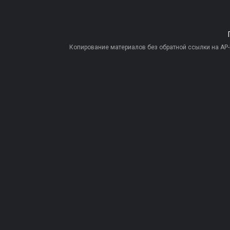
Копирование материалов без обратной ссылки на AP-PR