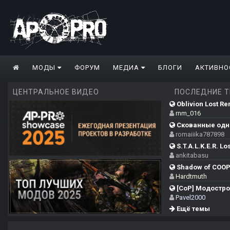
МОДЫ
ФОРУМ
МЕДИА
БЛОГИ
АКТИВНО
ЦЕНТРАЛЬНОЕ ВИДЕО
ПОСЛЕДНИЕ 
Oblivion Lost Re
rnm_016
Скованные одн
romaiiika787898
S.T.A.L.K.E.R. Los
ankitabasu
Shadow of COO
Hardtmuth
[CoP] Модострой
Pavel2000
Ещё темы