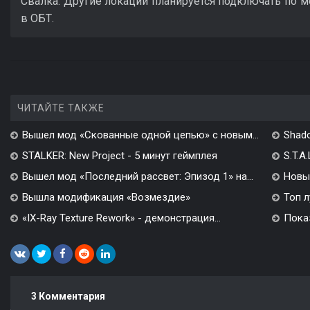
Свалка. Другие локации планируется подключать по 
в ОБТ.
ЧИТАЙТЕ ТАКЖЕ
Вышел мод «Скованные одной цепью» с новым...
Shado
STALKER: New Project - 5 минут геймплея
S.T.A
Вышел мод «Последний рассвет: Эпизод 1» на...
Новы
Вышла модификация «Возмездие»
Топ л
«IX-Ray Texture Rework» - демонстрация...
Показ
3 Комментария