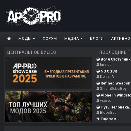
МОДЫ
ФОРУМ
МЕДИА
БЛОГИ
АКТИВНО
ЦЕНТРАЛЬНОЕ ВИДЕО
ПОСЛЕДНИЕ 
Воля Отступника
Im-not
NS OGSR
Denis_A
Refined Weapon 
ShramSeksiBoy
Alone In Windsto
vsevet
Путь Человека. 
BloodBat
Ещё темы