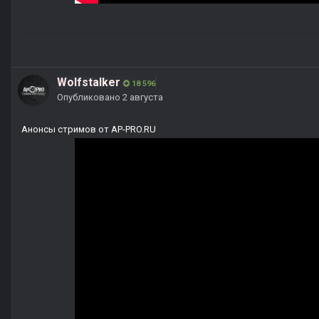
Wolfstalker
18 596
Опубликовано
2 августа
Анонсы стримов от AP-PRO.RU