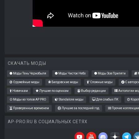
СКАЧАТЬ МОДЫ
Моды Тень Чернобыля
Моды Чистое Небо
Моды Зов Припяти
М
Оружейные моды
Билдовские моды
Сложные моды
С авторс
Новичкам
Лучшие по оценкам
Выбор редакции
Антологии мо
Моды из топов AP PRO
Standalone моды
Для слабых ПК
Коро
Проверенные временем
Лучшие за последний год
Прочие коллекции
AP-PRO.RU В СОЦИАЛЬНЫХ СЕТЯХ