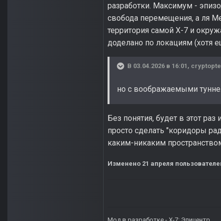
разработки. Максимум - эпизо
свобода перемещения, а ля Met
территория самой X-7 и окруж
доделано по локациям (хотя ещ
В 03.04.2026 в 16:01,
cryptopte
но с воображаемыми туннел
Без понятия, будет в этот ра
просто сделать "коридоры рад
каким-никаким пространством
Изменено
21 апреля
пользователе
Мод в разработке -
X-7: Эпицентр