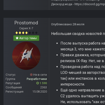
Дискорд мода -
https://discord.gg/
Prostomod
Опубликовано
28 июля
Серия Х-7
Небольшая сводка новостей п
Автор темы
После выпуска работа на
месяца 3, что мне кажет
Правки движка, которые 
релизов IX-Ray. Нет, не в 1
Проведена работа над п
LOD-мешей за авторством
Статус
Не в сети
так) или инстансов в кол
Группа
Разработчики
Репутация
1 590
интересности.
Сообщений
2363
Ещё одно направление в 
Регистрация
15.08.2020
С2 удалось вытащить уже
Не, использовать "как ес