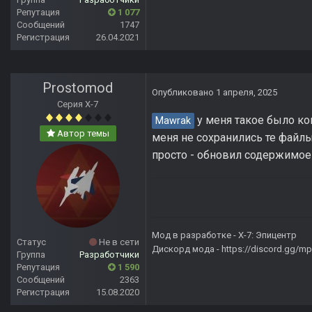
Репутация
1 077
Сообщений
1747
Регистрация
26.04.2021
Prostomod
Опубликовано
1 апреля, 2025
Серия Х-7
у меня такое было ко
Mawrak
Автор темы
меня не сохранились те файлы
просто - обновил содержимое па
Мод в разработке -
X-7: Эпицентр
Статус
Не в сети
Дискорд мода -
https://discord.gg/
Группа
Разработчики
Репутация
1 590
Сообщений
2363
Регистрация
15.08.2020