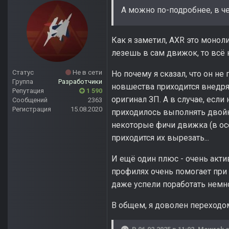
А можно по-подробнее, в ч
Как я заметил, AXR это монол
лезешь в сам движок, то всё 
Статус
Не в сети
Но почему я сказал, что он не
Группа
Разработчики
новшества приходится внедрят
Репутация
1 590
оригинал ЗП. А в случае, если
Сообщений
2363
Регистрация
15.08.2020
приходилось выполнять двойн
некоторые фичи движка (в ос
приходится их вырезать...
И ещё один плюс - очень акт
профилях очень помогает при
даже успели поработать немно
В общем, я доволен переходо