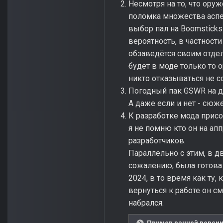
Несмотря на то, что ору
поломка множества аспек
выбор пал на Boomsticks 
вероятность, в частност
обзаведётся своим отде
будет в моде только то о
никто отказываться не с
Погодный пак GSWR на да
А даже если и нет - сюж
К разработке мода присо
я не помню кто он на апп
разработчиков.
Параллельно с этим, в д
сожалению, была готова 
2024, в то время как ту,
вернуться к работе он с
набрался.
Пример ранней версии 