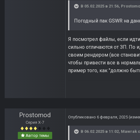
В 05.02.2025 в 21:56,
Prostom
Погодный пак GSWR на данн
Я посмотрел файлы, если идти
сильно отличаются от ЗП. По 
своим рендером (все становит
чтобы привести все в нормаль
пример того, как "должно быть
Prostomod
Опубликовано
6 февраля, 2025
(изме
Серия Х-7
В 06.02.2025 в 11:02,
Mawrak
с
Автор темы