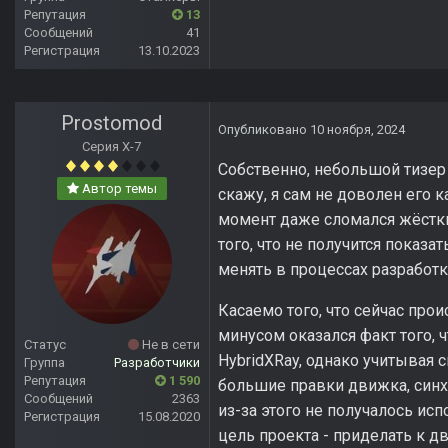
Репутация
13
Сообщений
41
Регистрация
13.10.2023
Prostomod
Опубликовано
10 ноября, 2024
Серия Х-7
Собственно, небольшой тизер 
Автор темы
скажу, я сам не доволен его 
момент даже сломался жёстки
того, что не получится показ
менять в процессах разработки
Касаемо того, что сейчас про
минусом оказался факт того, 
Статус
Не в сети
HybridXRay, однако учитывая 
Группа
Разработчики
Репутация
1 590
большие правки движка, синхр
Сообщений
2363
из-за этого не получалось испо
Регистрация
15.08.2020
цель проекта - приделать к 