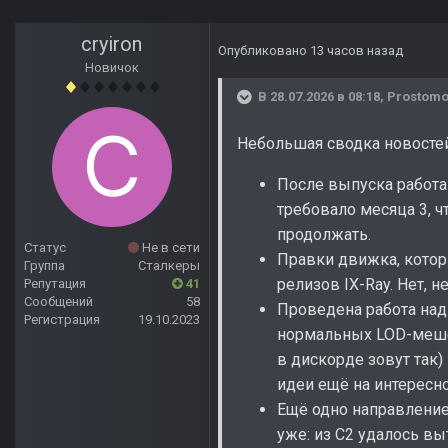
cryiron
Опубликовано
13 часов назад
Новичок
В 28.07.2026 в 08:18,
Prostom
Небольшая сводка новостей
После выпуска работа 
требовало месяца 3, ч
продолжать.
Статус
Не в сети
Правки движка, котор
Группа
Сталкеры
релизов IX-Ray. Нет, не 
Репутация
41
Сообщений
58
Проведена работа над
Регистрация
19.10.2023
нормальных LOD-мешей
в дискорде зовут так)
идеи ещё на интересно
Ещё одно направление 
уже: из С2 удалось вы