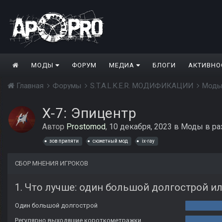
МОДЫ
ФОРУМ
МЕДИА
БЛОГИ
АКТИВНО
Главная
Форумы
S.T.A.L.K.E.R. МОДИФИКАЦИИ
Моды
X-7: Эпицентр
Автор
Prostomod
,
10 декабря, 2023
в
Моды в ра
зов припяти
сюжетный мод
ix-ray
СБОР МНЕНИЯ ИГРОКОВ
1. Что лучше: один большой долгострой 
Один большой долгострой
Регулярно выходящие короткометражки