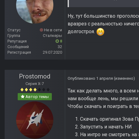
Ну, тут большинство проголосо
вразрез с реальностью ничего
Статус
Не в сети
долгостроя.
Группа
Сталкеры
Репутация
8
Сообщений
32
Регистрация
29.07.2020
Prostomod
Опубликовано
1 апреля
(изменено)
Серия Х-7
Так как делать много, а всем 
Автор темы
нам вообще лень, мы решили
Чтобы скачать и поиграть в т
Скачать оригинал Зова П
Запустить и начать НИ
На интро не смотреть на