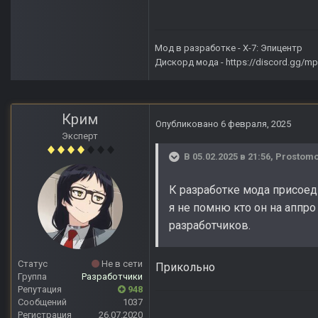
Мод в разработке -
X-7: Эпицентр
Дискорд мода -
https://discord.gg/
Крим
Опубликовано
6 февраля, 2025
Эксперт
В 05.02.2025 в 21:56,
Prostom
К разработке мода присоеди
я не помню кто он на аппро 
разработчиков.
Статус
Не в сети
Прикольно
Группа
Разработчики
Репутация
948
Сообщений
1037
Регистрация
26.07.2020