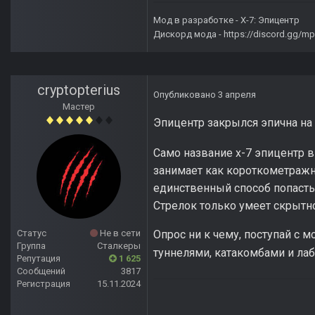
Мод в разработке -
X-7: Эпицентр
Дискорд мода -
https://discord.gg/
cryptopterius
Опубликовано
3 апреля
Мастер
Эпицентр закрылся эпична на
Само название х-7 эпицентр в
занимает как короткометражны
единственный способ попасть 
Стрелок только умеет скрытн
Статус
Не в сети
Опрос ни к чему, поступай с
Группа
Сталкеры
туннелями, катакомбами и лаб
Репутация
1 625
Сообщений
3817
Регистрация
15.11.2024