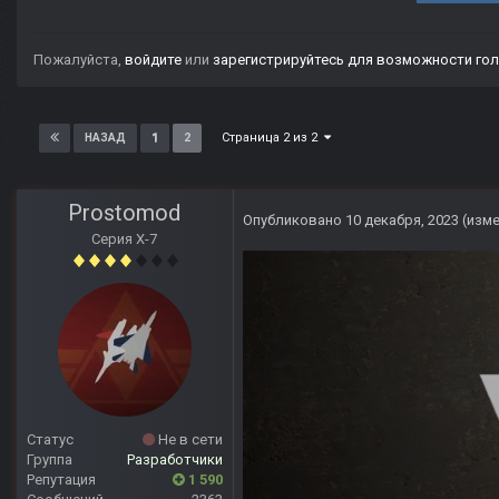
Пожалуйста,
войдите
или
зарегистрируйтесь
для возможности гол
Страница 2 из 2
1
2
НАЗАД
Prostomod
Опубликовано
10 декабря, 2023
(изм
Серия Х-7
Статус
Не в сети
Группа
Разработчики
Репутация
1 590