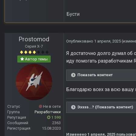
Бусти
Prostomod
Опубликовано
1 апреля, 2025
(измен
Серия Х-7
Я достаточно долго думал об 
Автор темы
иду помогать разработчикам Re
Показать контент
Благодарю всех за всю вашу 
Статус
Не в сети
Эээээ...? (Показать контент)
Группа
Разработчики
Репутация
1 590
Сообщений
2363
Регистрация
15.08.2020
Изменено
1 апреля, 2025
пользова