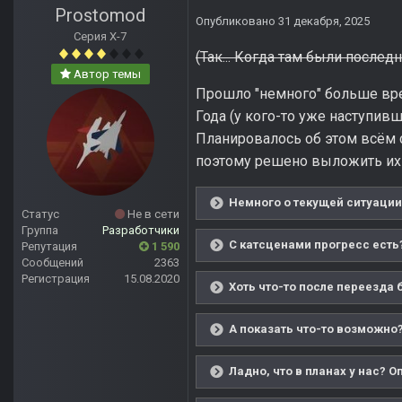
Prostomod
Опубликовано
31 декабря, 2025
Серия Х-7
(Так... Когда там были последни
Автор темы
Прошло "немного" больше вре
Года (у кого-то уже наступив
Планировалось об этом всём с
поэтому решено выложить их та
Немного о текущей ситуации
Статус
Не в сети
Группа
Разработчики
С катсценами прогресс есть?
Репутация
1 590
Сообщений
2363
Регистрация
15.08.2020
Хоть что-то после переезда 
А показать что-то возможно?
Ладно, что в планах у нас? О