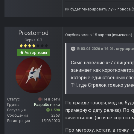
ии будет генерировать лучи поноса.
Prostomod
Опубликовано
15 апреля
(изменено)
Серия Х-7
В 03.04.2026 в 16:01,
cryptopte
Автор темы
Само название х-7 эпицентр
занимает как короткометраж
которые единственный спос
ТЧ, где Стрелок только ум
Статус
Не в сети
По правде говоря, мод не буде
Группа
Разработчики
примерную дату релиза). По к
Репутация
1 590
Сообщений
2363
качественно (но и не коротко
Регистрация
15.08.2020
Про метроху, кстати, в точку