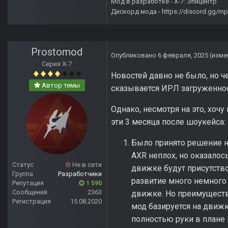
Мод в разработке -
X-7: Эпицентр
Дискорд мода -
https://discord.gg/
Prostomod
Опубликовано
6 февраля, 2025
(изме
Серия Х-7
Новостей давно не было, но ч
Автор темы
сказывается ИРЛ загруженност
Однако, несмотря на это, хоч
эти 3 месяца после шоукейса:
Было принято решение не
AXR неплох, но оказалос
Статус
Не в сети
движке будут присутство
Группа
Разработчики
развитие много немного 
Репутация
1 590
Сообщений
2363
движке. Но преимущества
Регистрация
15.08.2020
мод базируется на движк
полностью руки в плане