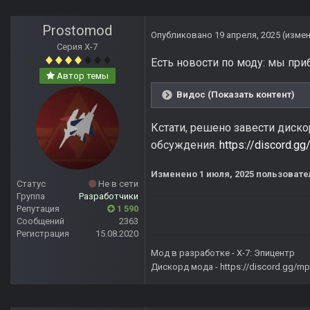
Prostomod
Опубликовано
19 апреля, 2025
(изме
Серия Х-7
Есть новости по моду: мы при
Автор темы
Видос (Показать контент)
Кстати, решено завести диско
обсуждения.
https://discord.
Изменено
1 июля, 2025
пользовате
Статус
Не в сети
Группа
Разработчики
Репутация
1 590
Сообщений
2363
Регистрация
15.08.2020
Мод в разработке -
X-7: Эпицентр
Дискорд мода -
https://discord.gg/