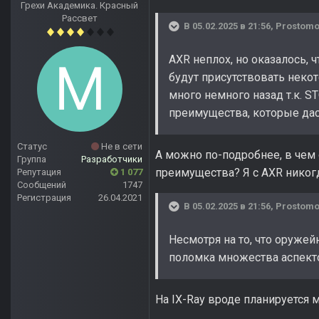
Грехи Академика. Красный
Рассвет
В 05.02.2025 в 21:56,
Prostom
AXR неплох, но оказалось, 
будут присутствовать неко
много немного назад т.к. S
преимущества, которые дас
Статус
Не в сети
А можно по-подробнее, в чем
Группа
Разработчики
преимущества? Я с AXR никогд
Репутация
1 077
Сообщений
1747
Регистрация
26.04.2021
В 05.02.2025 в 21:56,
Prostom
Несмотря на то, что оруже
поломка множества аспектов
На IX-Ray вроде планируется 