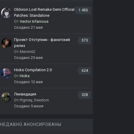
Oblivion Lost Remake Semi Official
1 450
Patches: Standalone
От
Vector Infamous
Создано
21 мая
Проект Отступник - фанатский
573
релиз
От
Mervin62
Создано
25 мая
Hicks Compilation 2.0
624
От
Hicks
Создано
12 мая
Ликвидация
328
От
Pigmey_freedom
Создано
5 июня
НЕДАВНО АНОНСИРОВАНЫ