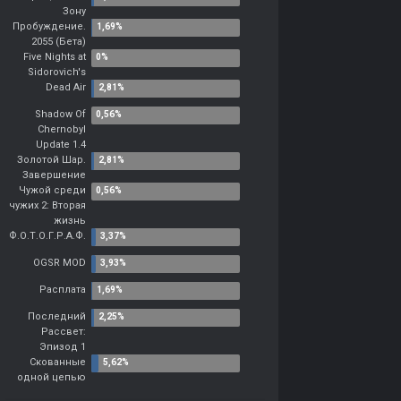
Зону
Пробуждение.
2055 (Бета)
Five Nights at
Sidorovich's
Dead Air
Shadow Of
Chernobyl
Update 1.4
Золотой Шар.
Завершение
Чужой среди
чужих 2: Вторая
жизнь
Ф.О.Т.О.Г.Р.А.Ф.
OGSR MOD
Расплата
Последний
Рассвет:
Эпизод 1
Скованные
одной цепью