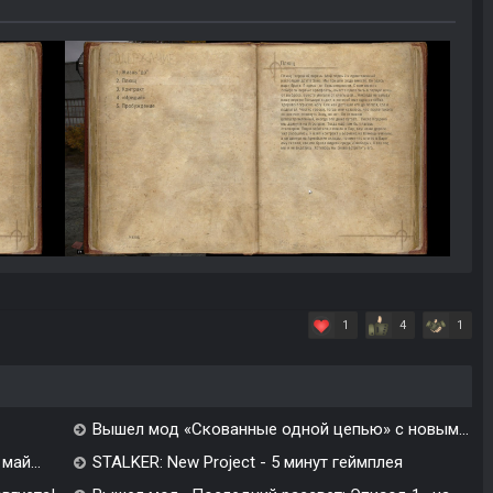
1
4
1
Вышел мод «Скованные одной цепью» с новым...
май...
STALKER: New Project - 5 минут геймплея