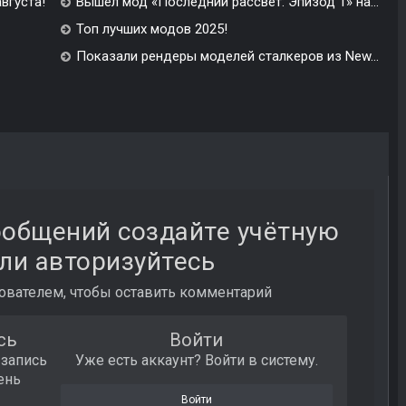
августа!
Вышел мод «Последний рассвет: Эпизод 1» на...
Топ лучших модов 2025!
Показали рендеры моделей сталкеров из New...
ообщений создайте учётную
ли авторизуйтесь
вателем, чтобы оставить комментарий
сь
Войти
 запись
Уже есть аккаунт? Войти в систему.
ень
Войти