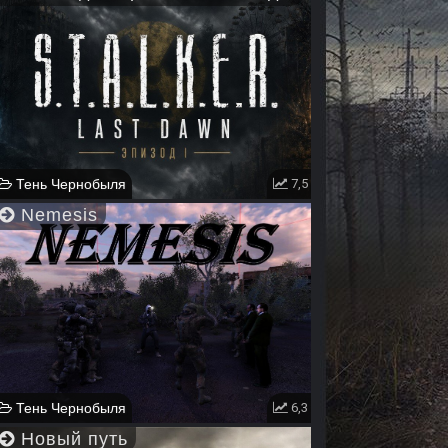
Тень Чернобыля
7,5
Nemesis
Тень Чернобыля
6,3
Новый путь