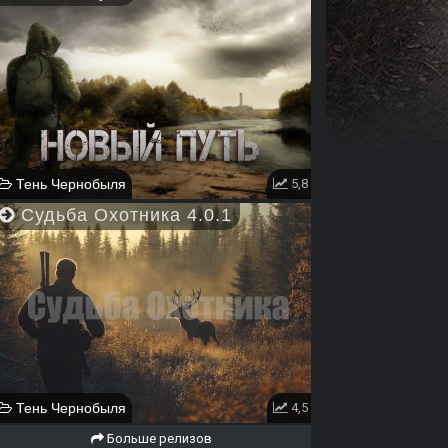
Тень Чернобыля
5,8
Судьба Охотника 4.0.1
Тень Чернобыля
4,5
Больше релизов