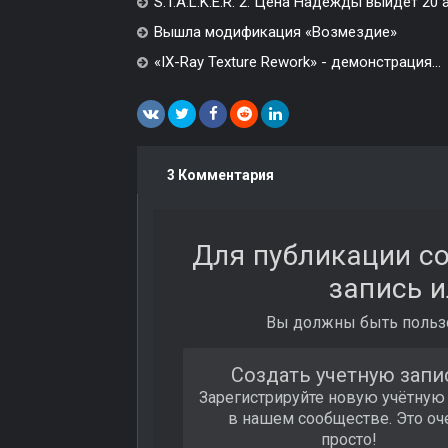
S.T.A.L.K.E.R. 2: Цена Надежды выйдет 20 
Вышла модификация «Возмездие»
«IX-Ray Texture Rework» - демонстрация...
3 Комментария
Для публикации с
запись и
Вы должны быть пользо
Создать учетную запи
Зарегистрируйте новую учётную
в нашем сообществе. Это оч
просто!