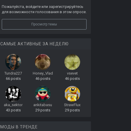
Пожалуйста,
войдите
или
зарегистрируйтесь
для возможности голосования в этом опросе.
Просмотр темы
САМЫЕ АКТИВНЫЕ ЗА НЕДЕЛЮ
Tundra227
Honey_Vlad
vsevet
66 posts
46 posts
46 posts
aka_sektor
ankitabasu
StrawFlux
43 posts
29 posts
29 posts
МОДЫ В ТРЕНДЕ