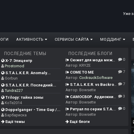
Уже з
ЛОГИ
АКТИВНОСТЬ
СЕРВИСЫ САЙТА
МОДДИНГ
ПОСЛЕДНИЕ ТЕМЫ
ПОСЛЕДНИЕ БЛОГИ
0
Сюжет для мода между ЧН/ТЧ/ЗП и Сердцем Чернобыля
X-7: Эпицентр
Автор:
KRYZE
Prostomod
7
COME TO ME
S.T.A.L.K.E.R. Anomaly...
Автор:
CocksuckSoftware
Gorbun
7
S.T.A.L.K.E.R. vs Backrooms
S.T.A.L.K.E.R. Последний...
Автор:
Bowsette
Tundra227
3
САМОСБОР. Аудиокнига.
Trilogy: тайна зоны
Автор:
Bowsette
KoTe2014
0
Ритуал по серии S.T.A.L.K.E.R.
Doppelganger - Time Gap /...
Автор:
Bowsette
Барбариска
Ещё темы
Ещё блоги