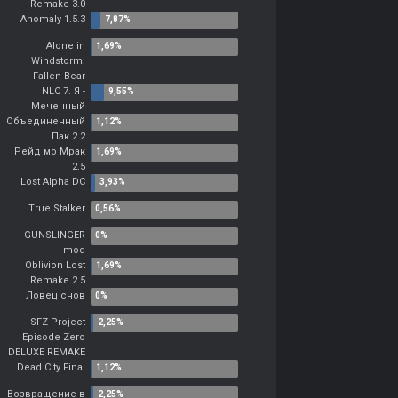
Remake 3.0
Anomaly 1.5.3
Alone in
Windstorm:
Fallen Bear
NLC 7. Я -
Меченный
Объединенный
Пак 2.2
Рейд мо Мрак
2.5
Lost Alpha DC
True Stalker
GUNSLINGER
mod
Oblivion Lost
Remake 2.5
Ловец снов
SFZ Project
Episode Zero
DELUXE REMAKE
Dead City Final
Возвращение в