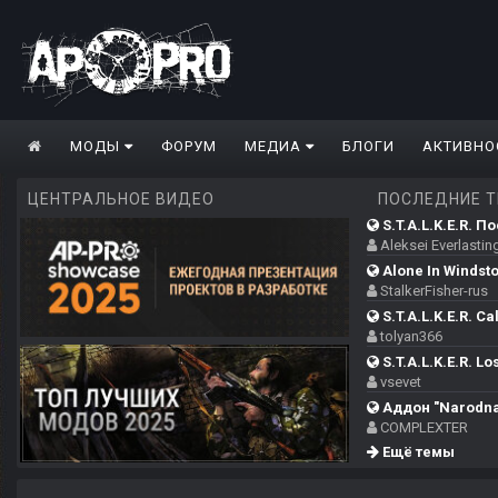
МОДЫ
ФОРУМ
МЕДИА
БЛОГИ
АКТИВНО
ЦЕНТРАЛЬНОЕ ВИДЕО
ПОСЛЕДНИЕ 
S.T.A.L.K.E.R. П
Aleksei Everlastin
Alone In Windsto
StalkerFisher-rus
S.T.A.L.K.E.R. Call
tolyan366
S.T.A.L.K.E.R. Los
vsevet
Аддон "Narodna
COMPLEXTER
Ещё темы