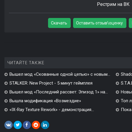
Рестрим на ВК
Скачать
Оставить отзыв\оценку
ЧИТАЙТЕ ТАКЖЕ
Вышел мод «Скованные одной цепью» с новым...
Shado
STALKER: New Project - 5 минут геймплея
S.T.A
Вышел мод «Последний рассвет: Эпизод 1» на...
Новы
Вышла модификация «Возмездие»
Топ л
«IX-Ray Texture Rework» - демонстрация...
Показ