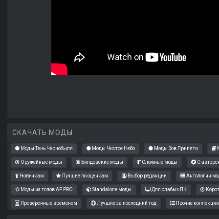
СКАЧАТЬ МОДЫ
Моды Тень Чернобыля
Моды Чистое Небо
Моды Зов Припяти
М
Оружейные моды
Билдовские моды
Сложные моды
С авторс
Новичкам
Лучшие по оценкам
Выбор редакции
Антологии мо
Моды из топов AP PRO
Standalone моды
Для слабых ПК
Коро
Проверенные временем
Лучшие за последний год
Прочие коллекции