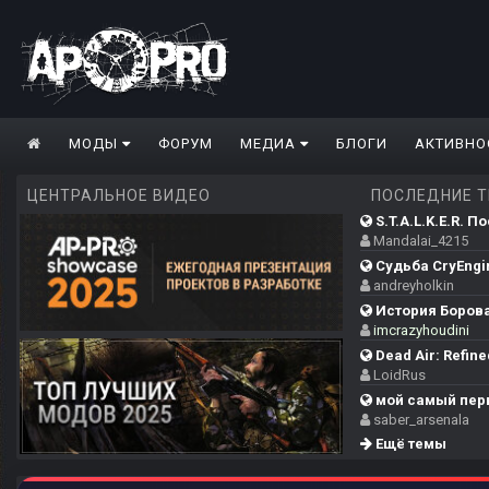
МОДЫ
ФОРУМ
МЕДИА
БЛОГИ
АКТИВНО
ЦЕНТРАЛЬНОЕ ВИДЕО
ПОСЛЕДНИЕ 
S.T.A.L.K.E.R. П
Mandalai_4215
Судьба CryEngi
andreyholkin
История Борова
imcrazyhoudini
Dead Air: Refine
LoidRus
мой самый пер
saber_arsenala
Ещё темы