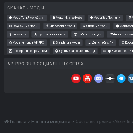
СКАЧАТЬ МОДЫ
Моды Тень Чернобыля
Моды Чистое Небо
Моды Зов Припяти
М
Оружейные моды
Билдовские моды
Сложные моды
С авторс
Новичкам
Лучшие по оценкам
Выбор редакции
Антологии мо
Моды из топов AP PRO
Standalone моды
Для слабых ПК
Коро
Проверенные временем
Лучшие за последний год
Прочие коллекции
AP-PRO.RU В СОЦИАЛЬНЫХ СЕТЯХ
Состоялся релиз «Alone In W
Главная
Новости моддинга