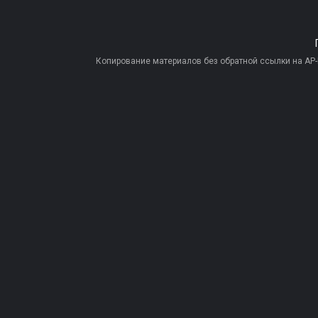
Копирование материалов без обратной ссылки на AP-PR