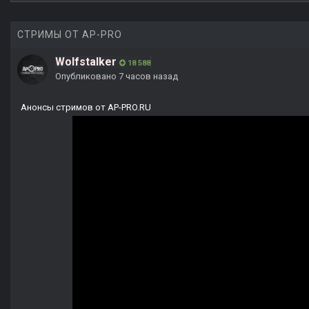
СТРИМЫ ОТ AP-PRO
Wolfstalker
18 588
Опубликовано
7 часов назад
Анонсы стримов от AP-PRO.RU