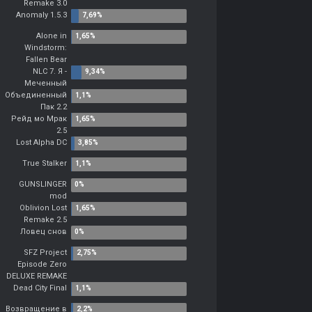
Remake 3.0
Anomaly 1.5.3
Alone in
Windstorm:
Fallen Bear
NLC 7. Я -
Меченный
Объединенный
Пак 2.2
Рейд мо Мрак
2.5
Lost Alpha DC
True Stalker
GUNSLINGER
mod
Oblivion Lost
Remake 2.5
Ловец снов
SFZ Project
Episode Zero
DELUXE REMAKE
Dead City Final
Возвращение в