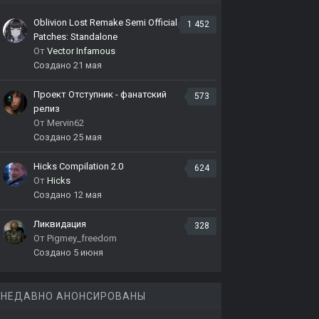
Oblivion Lost Remake Semi Official
1 452
Patches: Standalone
От
Vector Infamous
Создано
21 мая
Проект Отступник - фанатский
573
релиз
От
Mervin62
Создано
25 мая
Hicks Compilation 2.0
624
От
Hicks
Создано
12 мая
Ликвидация
328
От
Pigmey_freedom
Создано
5 июня
НЕДАВНО АНОНСИРОВАНЫ