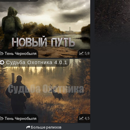
Тень Чернобыля
5,8
Судьба Охотника 4.0.1
Тень Чернобыля
4,5
Больше релизов