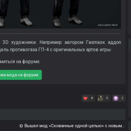
е 3D художники. Например автором Гasmasк aддon
ель противогаза ГП-4 с оригинальных артов игры.
миться на форуме.
ема мода на форуме
8
5
2
Вышел мод «Скованные одной цепью» с новым...