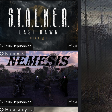
Тень Чернобыля
7,5
Nemesis
Тень Чернобыля
6,3
Новый путь