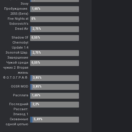
Зону
Пробуждение.
2055 (Бета)
Five Nights at
Sidorovich's
Dead Air
Shadow Of
Chernobyl
Update 1.4
Золотой Шар.
Завершение
Чужой среди
чужих 2: Вторая
жизнь
Ф.О.Т.О.Г.Р.А.Ф.
OGSR MOD
Расплата
Последний
Рассвет:
Эпизод 1
Скованные
одной цепью