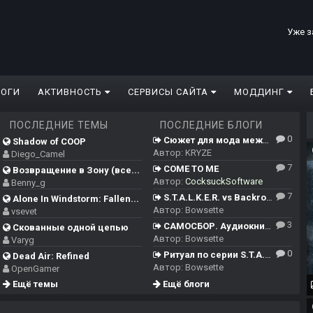
Уже з
ЛОГИ
АКТИВНОСТЬ
СЕРВИСЫ САЙТА
МОДДИНГ
ПОСЛЕДНИЕ ТЕМЫ
ПОСЛЕДНИЕ БЛОГИ
0
Сюжет для мода между ЧН/ТЧ/ЗП и Сердцем Чернобыля
Shadow of COOP
Автор:
KRYZE
Diego_Camel
7
COME TO ME
Возвращение в Зону (все...
Автор:
CocksuckSoftware
Benny_g
7
S.T.A.L.K.E.R. vs Backrooms
Alone In Windstorm: Fallen...
Автор:
Bowsette
vsevet
3
САМОСБОР. Аудиокнига.
Скованные одной цепью
Автор:
Bowsette
Varyg
0
Ритуал по серии S.T.A.L.K.E.R.
Dead Air: Refined
Автор:
Bowsette
OpenGamer
Ещё темы
Ещё блоги