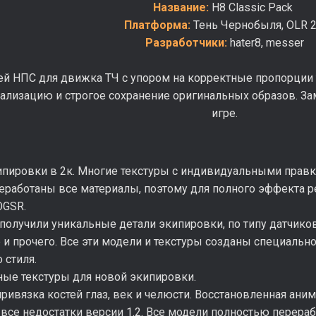
Название:
H8 Classic Pack
Платформа:
Тень Чернобыля, OLR 2
Разработчики:
hater8, messer
й НПС для движка ТЧ с упором на корректные пропорции т
ализацию и строгое сохранение оригинальных образов. З
игре.
ипировки в 2к. Многие текстуры с индивидуальными правк
реработаны все материалы, поэтому для полного эффект
OGSR.
получили уникальные детали экипировки, по типу датчико
 и прочего. Все эти модели и текстуры созданы специально
 стиля.
ные текстуры для новой экипировки.
привязка костей глаз, век и челюсти. Восстановленная ани
все недостатки версии 1.2. Все модели полностью перераб