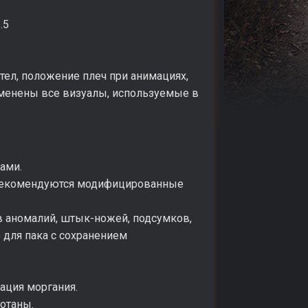
.5
ел, положение плеч при анимациях,
аменены все визуалы, используемые в
ами.
а рекомендуются модифицированные
в аномалий, штык-ножей, подсумков,
 для пака с сохранением
мация моргания.
отаны.