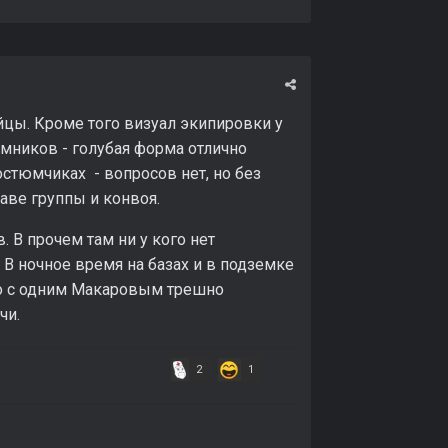
йцы. Кроме того визуал экипировки у
емников - голубая форма отлично
стюмчиках - вопросов нет, но без
таве группы и конвоя.
 В прочем там ни у кого нет
 В ночное время на базах и в подземке
то с одним Макаровым трешно
чи.
2
1