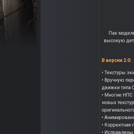
Пак моделе
высокую дет
В версии 2.0:
• Текстуры эк
• Вручную пе
движки типа 
• Многие НПС 
новых текстур
оригинального
• Анимирован
• Корректная 
• Исправлены 