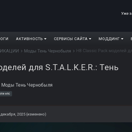
Уже з
ЛОГИ
АКТИВНОСТЬ
СЕРВИСЫ САЙТА
МОДДИНГ
H8 Classic Pack моделей для
ДИФИКАЦИИ
Моды Тень Чернобыля
оделей для S.T.A.L.K.E.R.: Тень
в
Моды Тень Чернобыля
ели нпс
 декабря, 2025
(изменено)