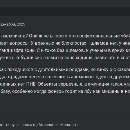
 декабря, 2025
наемников? Они ж не в тире и это профессиональные уби
ет вопросы. У военных на блокпостах - шлемов нет, у на
ландшафта зоны С и тоже без шлемов, к ученым в ярких ко
ужия с кобурой как голый по зоне ходишь, разве что в сос
как походников с длительными рейдами, не вижу рюкзаков.
да отрядами весело залезают в аномалию, один за другим.
оенных нет ПНВ. Обьекты серьезные, а амуниция такая, ч
базу, особенно когда фонарь горит на лбу как мишень в но
овать лучи поноса.(с) Змеелов из Монолита