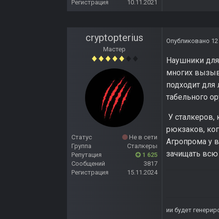
Регистрация
10.11.2021
cryptopterius
Опубликовано
12
Мастер
Наушники для 
многих вызыва
подходит для 
табельного ор
У сталкеров, 
рюкзаков, ког
Статус
Не в сети
Агропрома у в
Группа
Сталкеры
зачищать всю 
Репутация
1 625
Сообщений
3817
Регистрация
15.11.2024
ии будет генерир