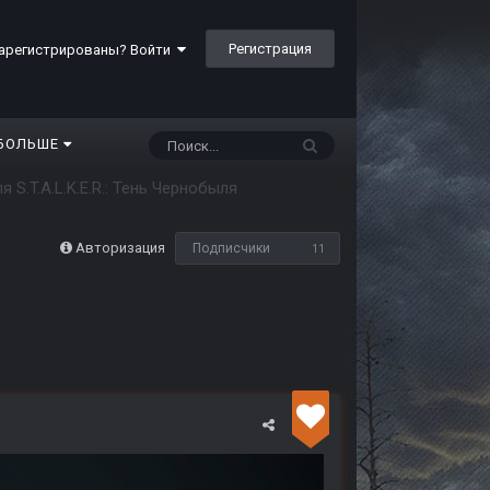
Регистрация
арегистрированы? Войти
БОЛЬШЕ
 S.T.A.L.K.E.R.: Тень Чернобыля
Авторизация
Подписчики
11