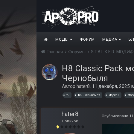
МОДЫ
ФОРУМ
МЕДИА
Б
Главная
Форумы
S.T.A.L.K.E.R. МО
H8 Classic Pack м
Чернобыля
Автор
hater8
,
11 декабря, 2025
тч
тень чернобыля
модели
мод
hater8
Опубликовано
11
Новичок