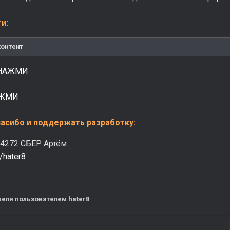
и:
контент
НАЖМИ
ЖМИ
пасибо и поддержать разработку:
4272 СБЕР Артём
o/hater8
реля
пользователем hater8