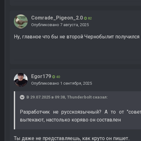
Comrade_Pigeon_2.0
82
Опубликовано
7 августа, 2025
Ну, главное что бы не второй Чернобылит получился 
Egor179
40
Опубликовано
1 сентября, 2025
В 29.07.2025 в 09:38,
Thunderbolt
сказал:
Разработчик не русскоязычный? А то от "сов
вытекают, настолько коряво он составлен
Ты даже не представляешь, как круто он пишет..