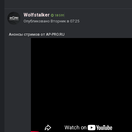
Wolfstalker
18 591
Опубликовано
Вторник в 07:25
Анонсы стримов от AP-PRO.RU