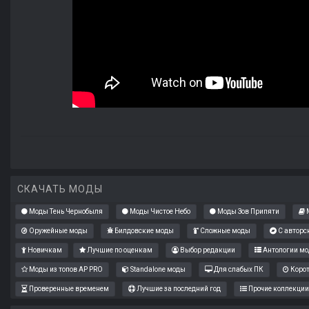
СКАЧАТЬ МОДЫ
Моды Тень Чернобыля
Моды Чистое Небо
Моды Зов Припяти
М
Оружейные моды
Билдовские моды
Сложные моды
С авторс
Новичкам
Лучшие по оценкам
Выбор редакции
Антологии мо
Моды из топов AP PRO
Standalone моды
Для слабых ПК
Коро
Проверенные временем
Лучшие за последний год
Прочие коллекции