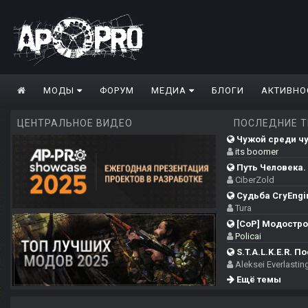
МОДЫ
ФОРУМ
МЕДИА
БЛОГИ
АКТИВНО
ЦЕНТРАЛЬНОЕ ВИДЕО
ПОСЛЕДНИЕ 
Чужой среди чуж
its boomer
Путь Человека. 
CiberZold
Судьба CryEngi
Tura
[CoP] Модострой
Policai
S.T.A.L.K.E.R. П
Aleksei Everlastin
Ещё темы