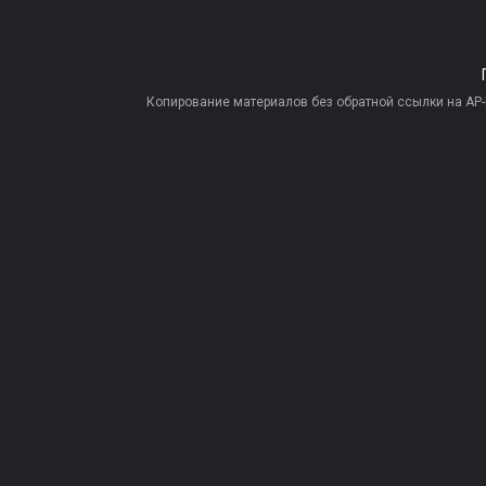
Копирование материалов без обратной ссылки на AP-PR