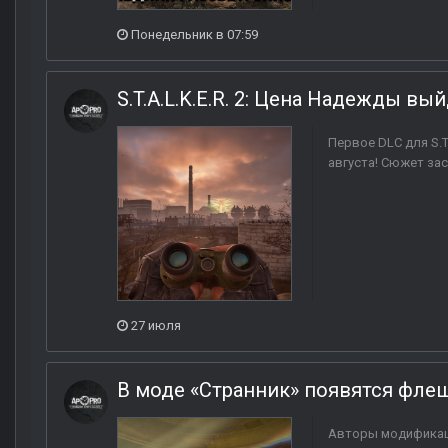
Понедельник в 07:59
S.T.A.L.K.E.R. 2: Цена Надежды вый
Первое DLC для S.T
августа! Сюжет за
27 июля
В моде «Странник» появятся фле
Авторы модификац