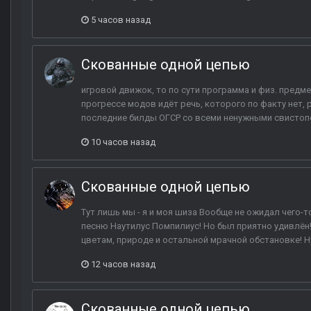
5 часов назад
Скованные одной цепью
игровой движок, то по сути программа и физ. предмет
прогрессе модов идёт речь, которого по факту нет,
последние билды ОГСР со всеми ненужными свистопер
10 часов назад
Скованные одной цепью
Тут лишь мы - я и моя шиза Вообще не ожидал чего-т
песню Наутилус Помпилиус! Но был приятно удивлён!
цветам, природе и остальной мрачной обстановке! Ну
12 часов назад
Скованные одной цепью