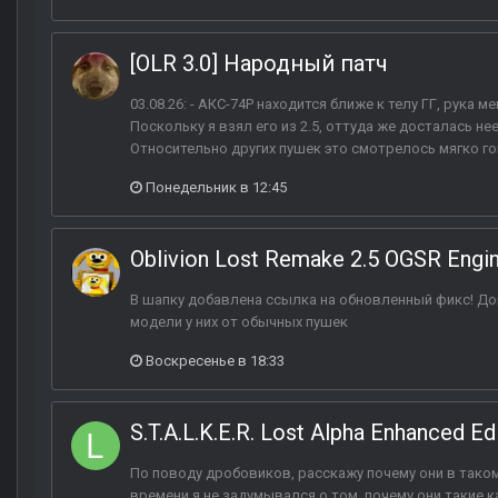
[OLR 3.0] Народный патч
03.08.26: - АКС-74Р находится ближе к телу ГГ, рука 
Поскольку я взял его из 2.5, оттуда же досталась н
Относительно других пушек это смотрелось мягко гов
Понедельник в 12:45
Oblivion Lost Remake 2.5 OGSR Engi
В шапку добавлена ссылка на обновленный фикс! Доп
модели у них от обычных пушек
Воскресенье в 18:33
S.T.A.L.K.E.R. Lost Alpha Enhanced Ed
По поводу дробовиков, расскажу почему они в таком
времени я не задумывался о том, почему они такие 