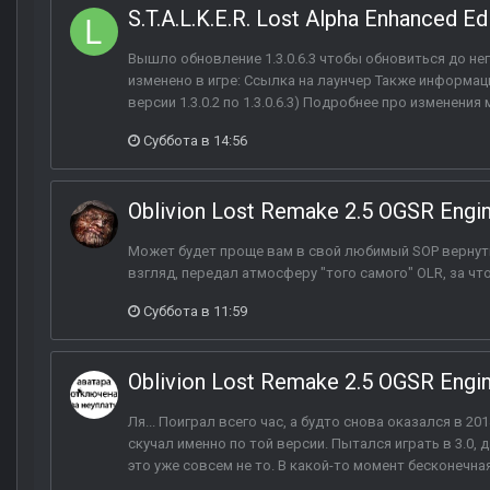
S.T.A.L.K.E.R. Lost Alpha Enhanced Ed
Вышло обновление 1.3.0.6.3 чтобы обновиться до не
изменено в игре: Ссылка на лаунчер Также информаци
версии 1.3.0.2 по 1.3.0.6.3) Подробнее про изменения
Суббота в 14:56
Oblivion Lost Remake 2.5 OGSR Engi
Может будет проще вам в свой любимый SOP вернуть
взгляд, передал атмосферу "того самого" OLR, за чт
Суббота в 11:59
Oblivion Lost Remake 2.5 OGSR Engi
Ля... Поиграл всего час, а будто снова оказался в 20
скучал именно по той версии. Пытался играть в 3.0, 
это уже совсем не то. В какой-то момент бесконечная