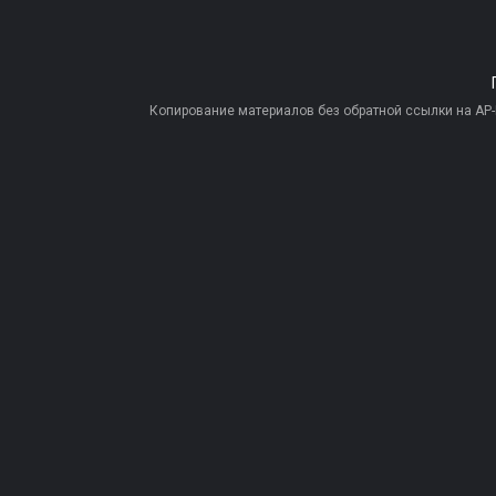
Копирование материалов без обратной ссылки на AP-PR