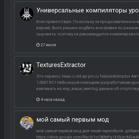
Универсальные компиляторы уро
Всех приветствую. Поскольку за продолжительное 
версий, было решено подбить все правки по разным 
сыровата, поэтому не рекомендуется компилировать 
27 июля
TexturesExtractor
Это перенос темы с old.ap-pro.ru TexturesExtractor А
1.0007 RC1 Небольшой помощник разработчикам уро
извлекать из xray_ваше_имя.log данные об отсутствую
4 часа назад
мой самый первым мод
мой самый первый мод для теней чернобыля. добавл
https://drive.google.com/file/d/1oC80NPg1XVkxtcM2eiA