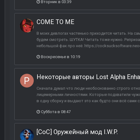
Вторник в 03:39
COME TO ME
В моих девлогах частенько приходится читать. На сам
будем смотреть. ШУТКА! Читать тоже нужно. Реприза
небольшой фак про неё. https://cocksucksoftware.neocit
Воскресенье в 10:19
Некоторые авторы Lost Alpha Enha
Сначала думал что люди необоснованно строго относ
лицемерными личностями. Которые подхватили чужой
в одну сборку и выдают это как будто они всё сами 
Суббота в 08:47
[CoC] Оружейный мод I.W.P.