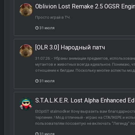
Oblivion Lost Remake 2.5 OGSR Engi
Просто играй в ТЧ.
31 июля
[OLR 3.0] Народный патч
31.07.26: - Убраны анимации предметов, использован
мутантов и животных всегда идеальное. Понимаю, чт
отношение к билдам. Поскольку многие аспекты мода
31 июля
S.T.A.L.K.E.R. Lost Alpha Enhanced Ed
EtOpIST stalmodker Хочу выразить вам благодарность
терпение..! Мод отличный - играю на СТАЛКЕРЕ и и
пользователям посоветую не включать "Легенду" пото
31 июля