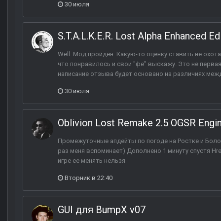
30 июля
S.T.A.L.K.E.R. Lost Alpha Enhanced Ed
Well. Мод пройден. Какую-то оценку ставить не охот
что понравилось и свои "фе" выскажу. Это не перва
написание отзыва будет основано на различиях между 
30 июля
Oblivion Lost Remake 2.5 OGSR Engi
Промежуточные апдейты по погоде на Ростке и Болот
раз меня вспоминает) Дополнено 1 минуту спустя Hre
игре ее менять нельзя
Вторник в 22:40
GUI для BumpX v07