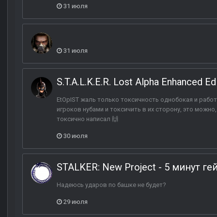
31 июля
31 июля
S.T.A.L.K.E.R. Lost Alpha Enhanced Ed
EtOpIST жаль только токсичность однобокая и рабо
игроков нубами и токсичить в их сторону, это можно
токсично написал 🙌
30 июля
STALKER: New Project - 5 минут г
Надеюсь ударов по башке не будет?
29 июля