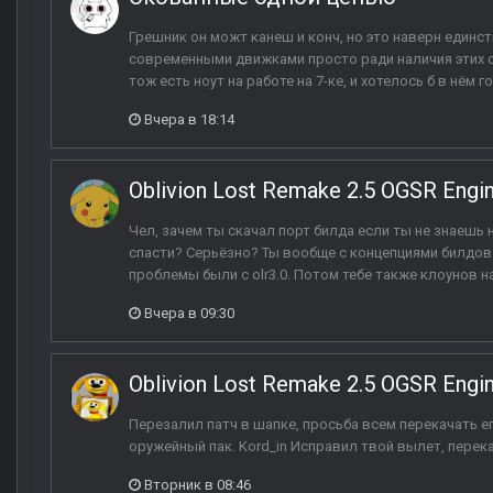
Грешник он можт канеш и конч, но это наверн единст
современными движками просто ради наличия этих с
тож есть ноут на работе на 7-ке, и хотелось б в нём г
Вчера в 18:14
Oblivion Lost Remake 2.5 OGSR Engi
Чел, зачем ты скачал порт билда если ты не знаешь 
спасти? Серьёзно? Ты вообще с концепциями билдов 
проблемы были с olr3.0. Потом тебе также клоунов н
Вчера в 09:30
Oblivion Lost Remake 2.5 OGSR Engi
Перезалил патч в шапке, просьба всем перекачать ег
оружейный пак. Kord_in Исправил твой вылет, перек
Вторник в 08:46