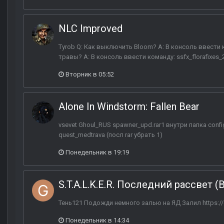
NLC Improved
Tyrob Q: Как выключить Bloom? A: В консоль ввести к
травы? A: В консоль ввести команду: ssfx_florafixes_2 0
Вторник в 05:52
Alone In Windstorm: Fallen Bear
vsevet Ghoul_RUS spawner_upd.rar1 внутри папка conf
quest_medtrava (посл rar убрать 1)
Понедельник в 19:19
S.T.A.L.K.E.R. Последний рассвет (
Тень121 Подожди немного залью на ЯД Залил https:/
Понедельник в 14:34