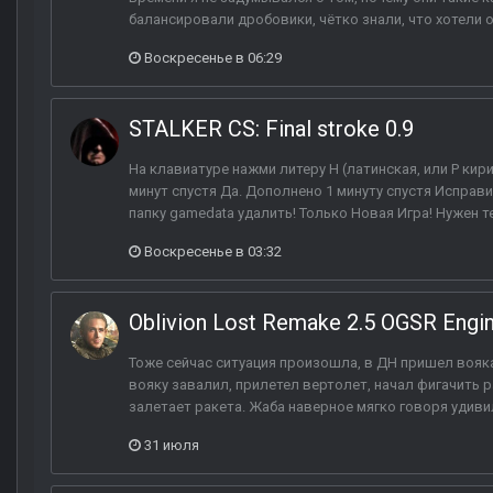
балансировали дробовики, чётко знали, что хотели от
Воскресенье в 06:29
STALKER CS: Final stroke 0.9
На клавиатуре нажми литеру H (латинская, или Р кир
минут спустя Да. Дополнено 1 минуту спустя Исправ
папку gamedata удалить! Только Новая Игра! Нужен те
Воскресенье в 03:32
Oblivion Lost Remake 2.5 OGSR Engi
Тоже сейчас ситуация произошла, в ДН пришел вояка
вояку завалил, прилетел вертолет, начал фигачить ра
залетает ракета. Жаба наверное мягко говоря удиви
31 июля