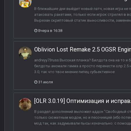
В ближайшие дни выйдет новый патч, новая игра не п
атаковать ракетами, только если игрок стрелял в вое
Вырезан скриптовый статик выносливости, заменен 
Вчера в 16:38
Oblivion Lost Remake 2.5 OGSR Engi
andreyy73russ Высокая планка? Билдота она на то и 
билдоты аномали гамма а просто перенести олр 2.5
3.0, так что твое мнение пипец субьективное
31 июля
[OLR 3.0.19] Оптимизация и испра
В раздел дополнений выложил аддон "Свободный стар
только сюжетным модом, но и песочницей (ибо потен
мод так, как задумывали пысы изначально: с помощь