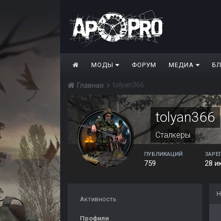
МОДЫ
ФОРУМ
МЕДИА
Б
tolyan366
Главная
tolyan366
Сталкеры
ПУБЛИКАЦИЙ
ЗАРЕ
759
28 и
Н
Активность
Профили