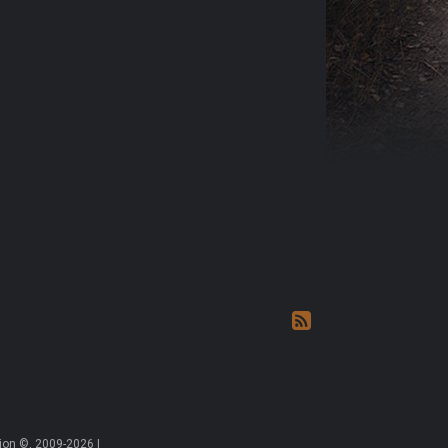
on ©, 2009-2026 |