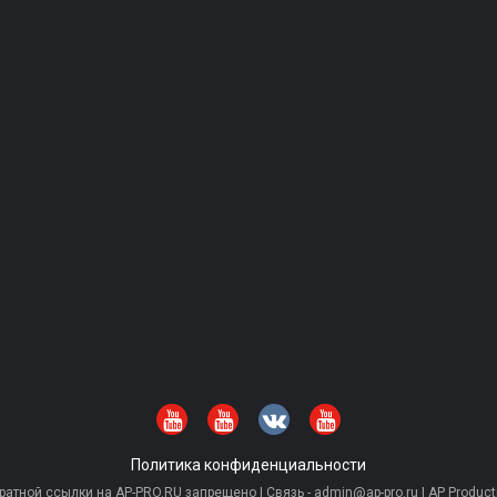
Политика конфиденциальности
тной ссылки на AP-PRO.RU запрещено | Связь - admin@ap-pro.ru | AP Producti