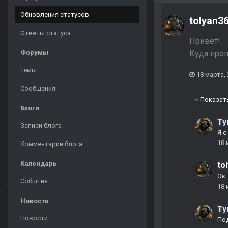
Обновления статусов
tolyan3
Ответы статуса
Привет!
Куда про
Форумы
Темы
18 марта,
Сообщения
Показат
Блоги
Ty
Записи блога
Я с
18 
Комментарии блога
Календарь
to
Ок
События
18 
Новости
Ty
Новости
По