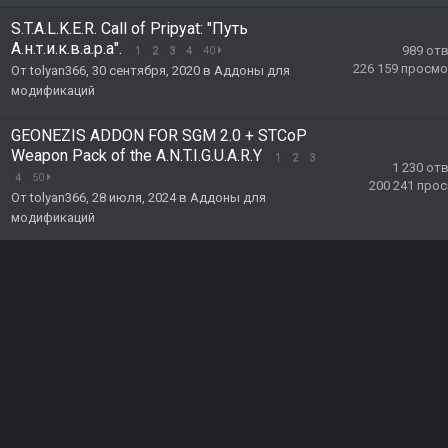
S.T.A.L.K.E.R. Call of Pripyat: "Путь
А.н.т.и.к.в.а.р.а".
989
от
1
2
3
4
40
226 159
просмо
От
tolyan366
,
30 сентября, 2020
в
Аддоны для
модификаций
GEONEZIS ADDON FOR SGM 2.0 + STCoP
Weapon Pack of the A.N.T.I.G.U.A.R.Y
1
2
3
1 230
от
4
50
200 241
прос
От
tolyan366
,
28 июля, 2024
в
Аддоны для
модификаций