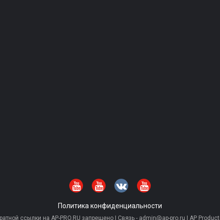
Политика конфиденциальности
тной ссылки на AP-PRO.RU запрещено | Связь - admin@ap-pro.ru | AP Producti