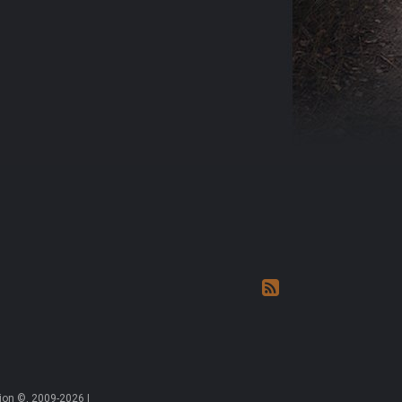
on ©, 2009-2026 |