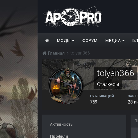
МОДЫ
ФОРУМ
МЕДИА
Б
tolyan366
Главная
tolyan366
Сталкеры
ПУБЛИКАЦИЙ
ЗАРЕ
759
28 и
Т
Активность
Профили