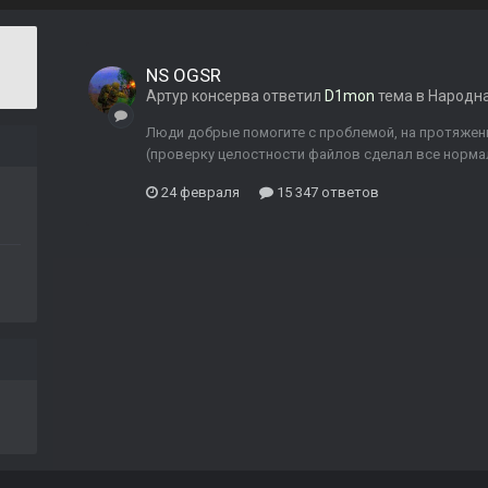
NS OGSR
Артур консерва
ответил
D1mon
тема в
Народна
Люди добрые помогите с проблемой, на протяжени
(проверку целостности файлов сделал все норма
24 февраля
15 347 ответов