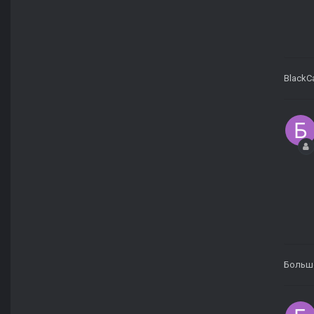
BlackC
Больш