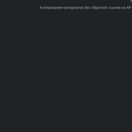
Копирование материалов без обратной ссылки на AP-PR