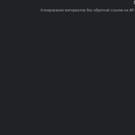
Копирование материалов без обратной ссылки на AP-PR