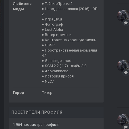
Любимые
● Тайные Тропы 2
моды
● Народная солянка (2016) - ОП
2.1
● Игра Душ
● Фотограф
● Lost Alpha
● Ветер времени
● Контракт на хорошую жизнь
● OGSR
● Пространственная аномалия
4.1
● Gunslinger mod
● SGM 2.2 ( 1.7) - ждём 3.0
● Апокалипсис
● История прибоя
● NLC7
Город
Питер
ПОСЕТИТЕЛИ ПРОФИЛЯ
1 964 просмотра профиля