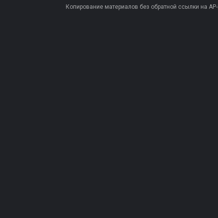
Копирование материалов без обратной ссылки на AP-PR