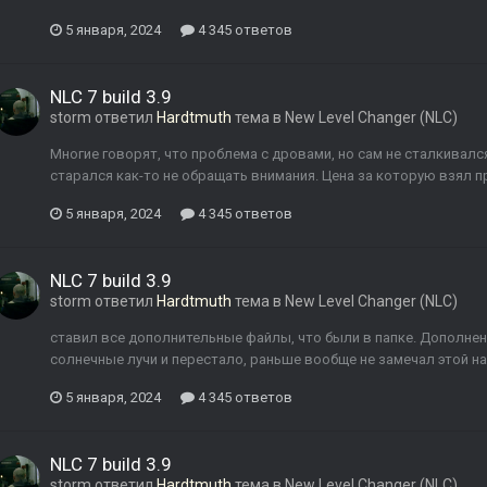
5 января, 2024
4 345 ответов
NLC 7 build 3.9
storm
ответил
Hardtmuth
тема в
New Level Changer (NLC)
Многие говорят, что проблема с дровами, но сам не сталкивалс
старался как-то не обращать внимания. Цена за которую взял п
5 января, 2024
4 345 ответов
NLC 7 build 3.9
storm
ответил
Hardtmuth
тема в
New Level Changer (NLC)
ставил все дополнительные файлы, что были в папке. Дополнено
солнечные лучи и перестало, раньше вообще не замечал этой н
5 января, 2024
4 345 ответов
NLC 7 build 3.9
storm
ответил
Hardtmuth
тема в
New Level Changer (NLC)