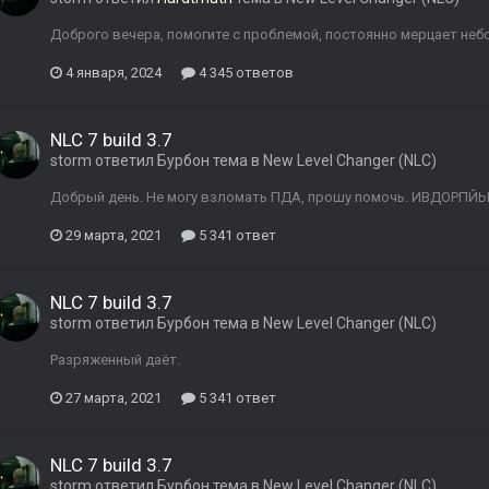
Доброго вечера, помогите с проблемой, постоянно мерцает небо
4 января, 2024
4 345 ответов
NLC 7 build 3.7
storm
ответил
Бурбон
тема в
New Level Changer (NLC)
Добрый день. Не могу взломать ПДА, прошу помочь. ИВДОРПЙ
29 марта, 2021
5 341 ответ
NLC 7 build 3.7
storm
ответил
Бурбон
тема в
New Level Changer (NLC)
Разряженный даёт.
27 марта, 2021
5 341 ответ
NLC 7 build 3.7
storm
ответил
Бурбон
тема в
New Level Changer (NLC)