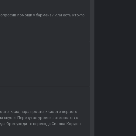
попросив помощи у бармена? Или есть кто-то
остеньких, пара простеньких это первого
ы спустя Перепутал уровни артефактов с
да Орех уходит с перехода Свалка-Кордон...