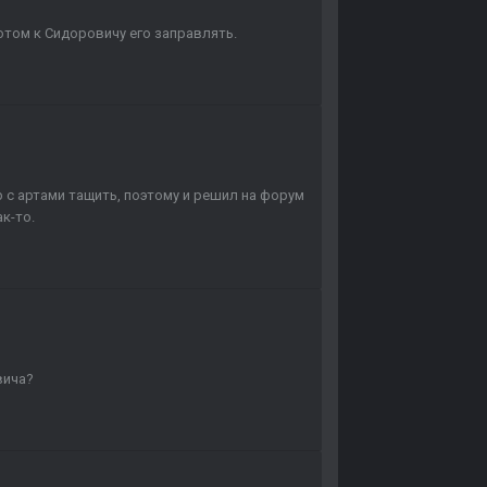
потом к Сидоровичу его заправлять.
ер с артами тащить, поэтому и решил на форум
к-то.
вича?