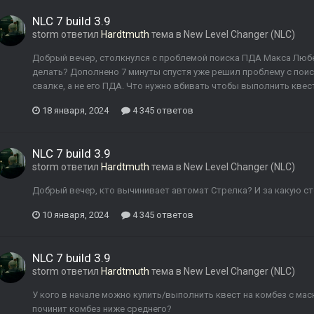
NLC 7 build 3.9
storm
ответил
Hardtmuth
тема в
New Level Changer (NLC)
Добрый вечер, столкнулся с проблемой поиска ПДА Макса Любер
делать? Дополнено 7 минуты спустя уже решил проблему с пои
свалке, а не его ПДА. Что нужно вбивать чтобы выполнить квес
18 января, 2024
4 345 ответов
NLC 7 build 3.9
storm
ответил
Hardtmuth
тема в
New Level Changer (NLC)
Добрый вечер, кто вычинивает автомат Стрелка? И за какую с
10 января, 2024
4 345 ответов
NLC 7 build 3.9
storm
ответил
Hardtmuth
тема в
New Level Changer (NLC)
У кого в начале можно купить/выполнить квест на комбез с ма
починит комбез ниже среднего?