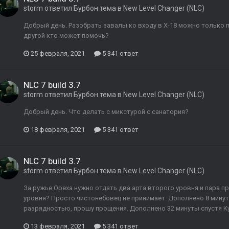
storm
ответил
Бурбон
тема в
New Level Changer (NLC)
Добрый день. Разобрать завалы ко входу в X-18 можно только 
другой кто может помочь?
25 февраля, 2021
5 341 ответ
NLC 7 build 3.7
storm
ответил
Бурбон
тема в
New Level Changer (NLC)
Добрый день. Что делать с микстурой с санатория?
18 февраля, 2021
5 341 ответ
NLC 7 build 3.7
storm
ответил
Бурбон
тема в
New Level Changer (NLC)
За ружье Ореха нужно отдать два арта второго уровня и пара пр
уровня? Просто чистонебовец не принимает. Дополнено 8 минут
разрядностью, прошу прощения. Дополнено 32 минуты спустя Ку
13 февраля, 2021
5 341 ответ