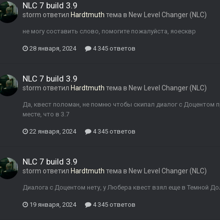
NLC 7 build 3.9
storm
ответил
Hardtmuth
тема в
New Level Changer (NLC)
не могу составить слово, помогите пожалуйста, яоесквр
28 января, 2024
4 345 ответов
NLC 7 build 3.9
storm
ответил
Hardtmuth
тема в
New Level Changer (NLC)
Да, квест поломан, не помню чтобы скипал диалог с Доцентом п
месте, что в 3.7
22 января, 2024
4 345 ответов
NLC 7 build 3.9
storm
ответил
Hardtmuth
тема в
New Level Changer (NLC)
Диалога с Доцентом нету, у Любера квест взял еще в Темной До
19 января, 2024
4 345 ответов