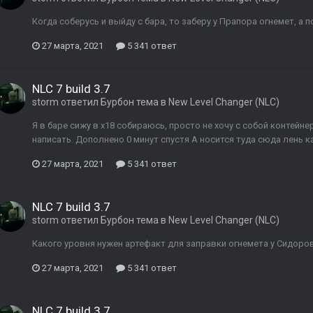
Когда соберусь и выйду с бара, то заберу у Прапора огнемет, а 
27 марта, 2021
5 341 ответ
NLC 7 build 3.7
storm
ответил
Бурбон
тема в
New Level Changer (NLC)
Я в баре сижу в x18 собираюсь, просто не хочу с собой контейн
написать. Дополнено 0 минут спустя А носится туда сюда лень ка
27 марта, 2021
5 341 ответ
NLC 7 build 3.7
storm
ответил
Бурбон
тема в
New Level Changer (NLC)
Какого уровня нужен артефакт для заправки огнемета у Сидоро
27 марта, 2021
5 341 ответ
NLC 7 build 3.7