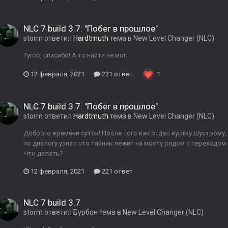
NLC 7 build 3.7: "Побег в прошлое"
storm
ответил
Hardtmuth
тема в
New Level Changer (NLC)
Tyrob, спасибо! А то найти не мог.
12 февраля, 2021
221 ответ
1
NLC 7 build 3.7: "Побег в прошлое"
storm
ответил
Hardtmuth
тема в
New Level Changer (NLC)
Доброго времени суток! После того как отдал куртку Шустрому,
по диалогу узнал что тайник лежит на мосту рядом с переходом 
Что делать?
12 февраля, 2021
221 ответ
NLC 7 build 3.7
storm
ответил
Бурбон
тема в
New Level Changer (NLC)