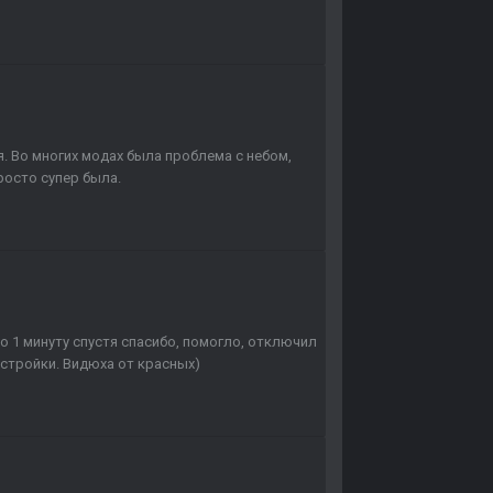
я. Во многих модах была проблема с небом,
росто супер была.
 1 минуту спустя спасибо, помогло, отключил
астройки. Видюха от красных)