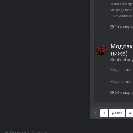
И чем же др
мододелов в
но фишка пе
30 января
Модпак 
ниже)
Sentinel
опу
Модпак для и
---------------
Модпак для в
24 января
1
2
ДАЛЕЕ