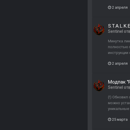
2 апреля
S.T.A.L.K
Sentinel
от
Минутка лик
полностью п
инструкции 
2 апреля
Модпак "R
Sentinel
от
(!) Обновил
можно устан
уникальные 
25 марта