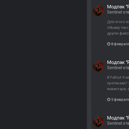
Модпак "R
Sentinel
от
Для этого е
обьему текс
других файл
8 февраля
Модпак "R
Sentinel
от
В Fallout 4
претензии? 
инвентаре, 
5 февраля
Модпак "R
Sentinel
от