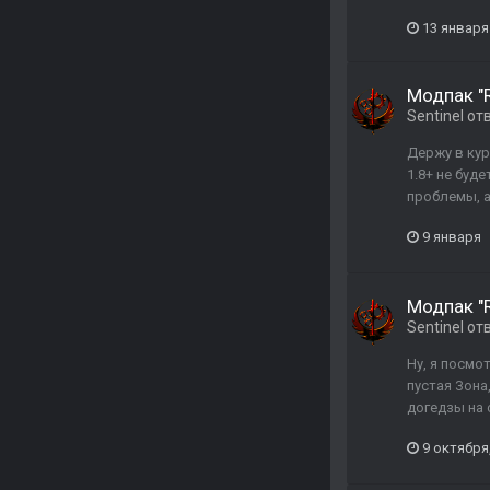
13 января
Модпак "R
Sentinel
от
Держу в кур
1.8+ не буд
проблемы, а
9 января
Модпак "R
Sentinel
от
Ну, я посмо
пустая Зона,
догедзы на 
9 октября