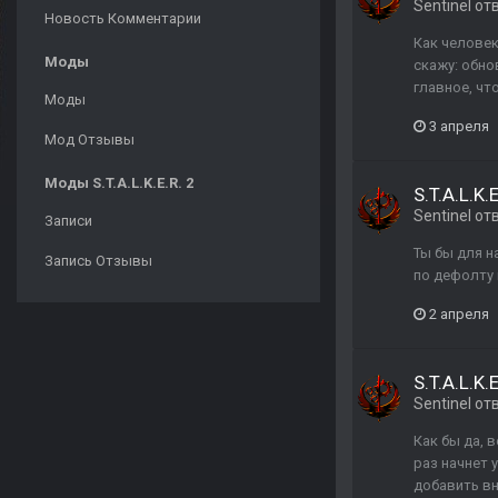
Sentinel
от
Новость Комментарии
Как человек
Моды
скажу: обно
главное, чт
Моды
3 апреля
Мод Отзывы
Моды S.T.A.L.K.E.R. 2
S.T.A.L.K
Sentinel
от
Записи
Ты бы для н
Запись Отзывы
по дефолту 
2 апреля
S.T.A.L.K
Sentinel
от
Как бы да, 
раз начнет 
добавить вн