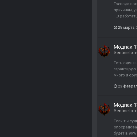
Господа пол
причинам, у
1.3 работат
28 марта,
Модпак "R
Sentinel
от
Есть один н
гарантирую 
много я ору
23 феврал
Модпак "R
Sentinel
от
Если ты суд
опосредован
будет в 99%