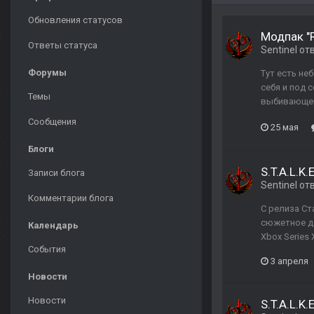
Обновления статусов
Модпак "R
Ответы статуса
Sentinel
от
Форумы
Тут есть не
себя и под 
Темы
выбивающего
Сообщения
25 мая
Блоги
S.T.A.L.K
Записи блога
Sentinel
от
Комментарии блога
С релиза Ст
сюжетное до
Календарь
Xbox Series 
События
3 апреля
Новости
Новости
S.T.A.L.K