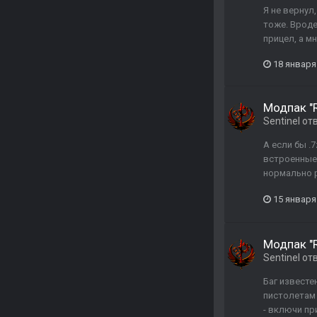
Я не вернул
тоже. Вроде
прицел, а м
18 января
Модпак "R
Sentinel
от
А если бы .
встроенные
нормально р
15 января
Модпак "R
Sentinel
от
Баг известе
пистолетам 
- включи пр