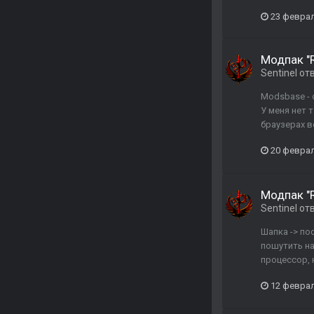
23 феврал
Модпак "R
Sentinel
от
Modsbase - 
У меня нет 
браузерах в
20 феврал
Модпак "R
Sentinel
от
Шапка -> по
пошутить на
процессор, 
12 феврал