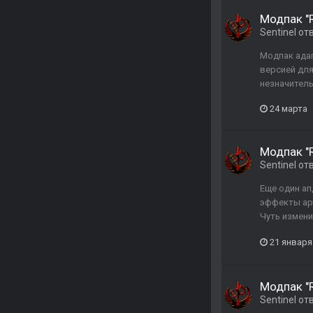
Модпак "R
Sentinel
от
Модпак адап
версией для
незначитель
24 марта
Модпак "R
Sentinel
от
Еще один ап
эффекты арт
Чуть измени
21 января
Модпак "R
Sentinel
от