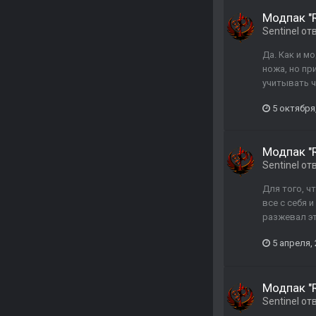
Модпак "R
Sentinel
от
Да. Как и м
ножа, но пр
учитывать ч
5 октября
Модпак "R
Sentinel
от
Для того, ч
все с себя 
разжевал эт
5 апреля,
Модпак "R
Sentinel
от