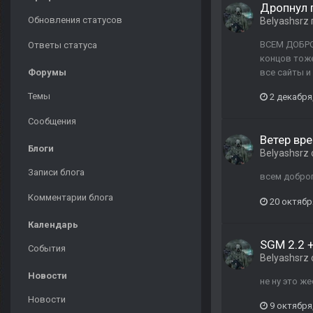
Дропнул 
Обновления статусов
Belyashsrz
ВСЕМ ДОБРОГ
Ответы статуса
концов тоже
Форумы
все сайты и
Темы
2 декабря
Сообщения
Ветер вре
Блоги
Belyashsrz
Записи блога
всем добро
Комментарии блога
20 октябр
Календарь
SGM 2.2 +
События
Belyashsrz
Новости
не ну это ж
Новости
9 октября