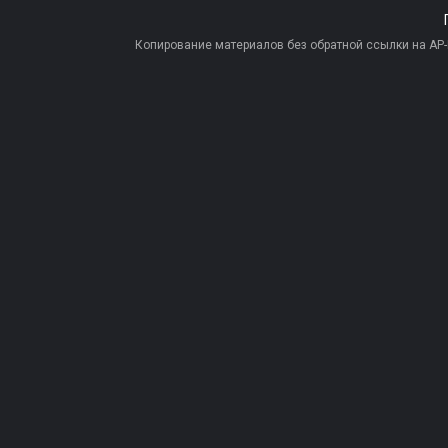
Копирование материалов без обратной ссылки на AP-PR