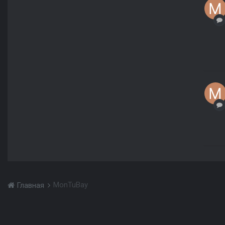
MonTuBay
Главная