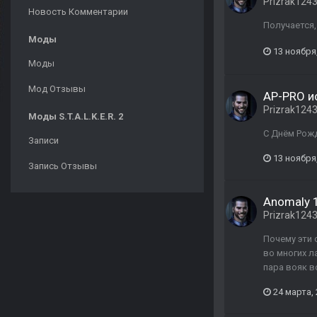
Prizrak124
Новость Комментарии
Получается,
Моды
13 ноября
Моды
Мод Отзывы
AP-PRO ис
Prizrak124
Моды S.T.A.L.K.E.R. 2
С Днём Рож
Записи
13 ноября
Запись Отзывы
Anomaly 1
Prizrak124
Почему эти 
во многих л
пара вояк в
24 марта,