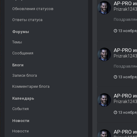
AP-PRO и
Обновления статусов
Prizrak124
Поздравляю
Ответы статуса
13 ноября
Форумы
Темы
AP-PRO ис
Сообщения
Prizrak124
Блоги
Поздравля
Записи блога
13 ноября
Комментарии блога
AP-PRO ис
Календарь
Prizrak124
События
13 ноября
Новости
Новости
AP-PRO и