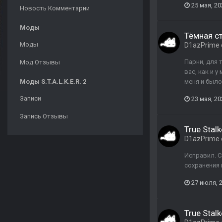
25 мая, 20
Новость Комментарии
Моды
Тёмная с
Моды
D1azPrime
Парни, для т
Мод Отзывы
вас, как и 
Моды S.T.A.L.K.E.R. 2
меня и было
Записи
23 мая, 20
Запись Отзывы
True Stalk
D1azPrime
Исправил. С
сохранения
27 июля, 
True Stalk