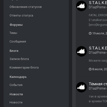
S.T.A.L.K
Обновления статусов
D1azPrime
FATAL ERROR [
Ответы статуса
E:\stalker\so
Форумы
[error]Argum
Темы
19 июля, 
Сообщения
S.T.A.L.K
Блоги
D1azPrime
Записи блога
Можете загр
Комментарии блога
8 июля, 2
Календарь
Тёмная с
События
D1azPrime
Новости
так в архив
в архиве ТС
Новости