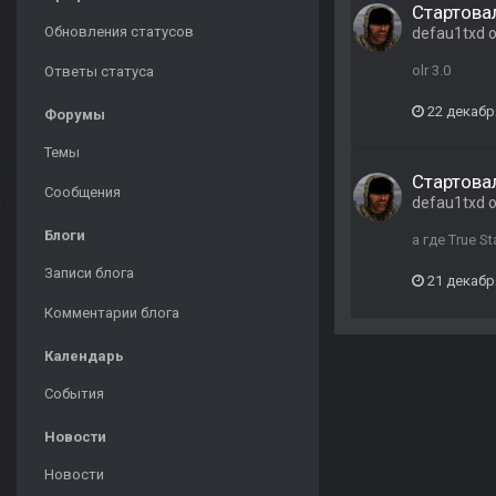
Стартова
Обновления статусов
defau1txd
о
olr 3.0
Ответы статуса
22 декабр
Форумы
Темы
Стартова
Сообщения
defau1txd
о
Блоги
а где True St
Записи блога
21 декабр
Комментарии блога
Календарь
События
Новости
Новости