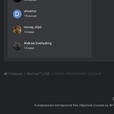
drivemin
19 июня
Honey_Vlad
14 мая
Aleksei Everlasting
14 мая
Одно обновление статуса
Главная
Nomad™ LIVE
Копирование материалов без обратной ссылки на AP-PR