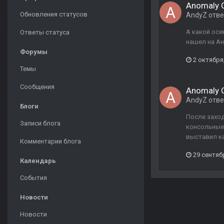
Anomaly O
Обновления статусов
AndyZ
отв
А какой осе
Ответы статуса
нашел на Ан
Форумы
2 октября
Темы
Сообщения
Anomaly O
AndyZ
отв
Блоги
После заход
Записи блога
консольные 
выставил ка
Комментарии блога
29 сентяб
Календарь
События
Новости
Новости