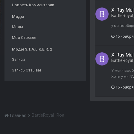
Новость Комментарии
X-Ray Mul
BattleRoya
Моды
у мя вообще 
Моды
15 ноября
Мод Отзывы
Моды S.T.A.L.K.E.R. 2
X-Ray Mul
Записи
BattleRoya
Запись Отзывы
У меня вооб
Хотя у мя N
15 ноября
BattleRoyal_Roa
Главная