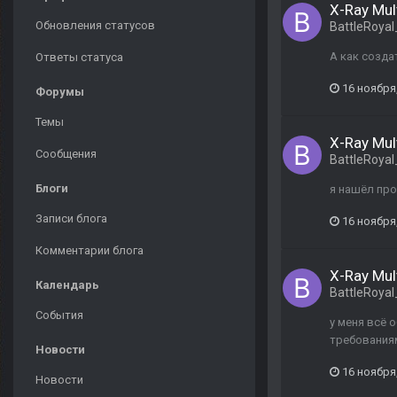
X-Ray Mul
Обновления статусов
BattleRoya
А как созда
Ответы статуса
16 ноября
Форумы
Темы
X-Ray Mul
Сообщения
BattleRoya
Блоги
я нашёл проб
Записи блога
16 ноября
Комментарии блога
X-Ray Mul
Календарь
BattleRoya
События
у меня всё 
требованиям
Новости
16 ноября
Новости