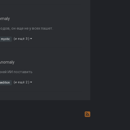
omaly
дов, он еще не у всех пашет.
(и ещё 3 )
mystic
Anomaly
жней ИИ поставить
(и ещё 2 )
pedition