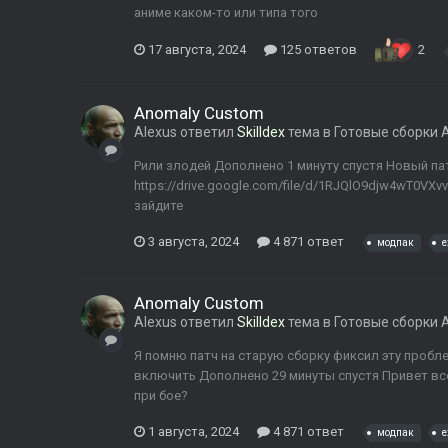
аниме каком-то или типа того
17 августа, 2024
125 ответов
2
Anomaly Custom
Alexus
ответил
Skilldex
тема в
Готовые сборки 
Рили злодей Дополнено 1 минуту спустя Новый п
https://drive.google.com/file/d/1RJQlO9djw4wT0V
зайдите
3 августа, 2024
4 871 ответ
модпак
e
Anomaly Custom
Alexus
ответил
Skilldex
тема в
Готовые сборки 
Я помню патч на старую сборку фиксил эту пробл
включить Дополнено 29 минуты спустя Привет все
при бое?
1 августа, 2024
4 871 ответ
модпак
e