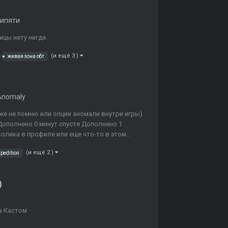
ипяти
ицы нету нигде.
(и ещё 3 )
живая зона обт
Anomaly
уже не помню или опции аномали внутри игры)
Дополнено 0 минут спустя Дополнено 1
волика в профиле или еще что-то в этом...
(и ещё 2 )
xpedition
)
па Кастом