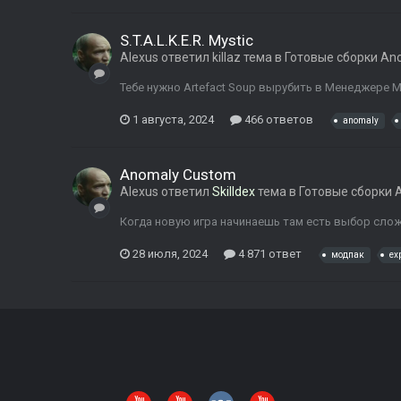
S.T.A.L.K.E.R. Mystic
Alexus
ответил
killaz
тема в
Готовые сборки An
Тебе нужно Artefact Soup вырубить в Менеджере Мо
1 августа, 2024
466 ответов
anomaly
Anomaly Custom
Alexus
ответил
Skilldex
тема в
Готовые сборки 
Когда новую игра начинаешь там есть выбор сло
28 июля, 2024
4 871 ответ
модпак
ex