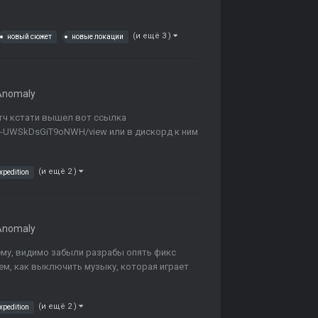
(и ещё 3 )
новый сюжет
новые локации
Anomaly
атч кстати вышел вот ссылка
Xvv-UWSkDsGiT9oNWH/view или в дискорд к ним
(и ещё 2 )
xpedition
Anomaly
ему, видимо забыли разрабы опять фикс
м, как выключить музыку, которая играет
(и ещё 2 )
xpedition