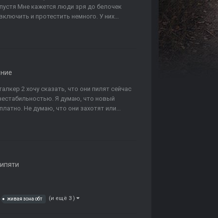
спустя Мне кажется люди зря до белочек
включить и протестить немного. У них...
ение
алкер 2 хочу сказать, что они пилят сейчас
 нестабильностью. Я думаю, что новый
латно. Не думаю, что они захотят или...
ипяти
(и ещё 3 )
живая зона обт