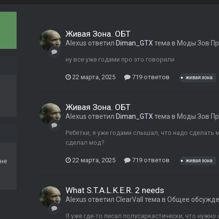
Живая Зона. ОБТ
Alexus
ответил
Diman_GTX
тема в
Моды Зов Пр
ну все уже годами про это говорили
22 марта, 2025
719 ответов
живая зона
Живая Зона. ОБТ
Alexus
ответил
Diman_GTX
тема в
Моды Зов Пр
Ребятки, я уже годами слышал, что надо сделать 
сделал мод?
22 марта, 2025
719 ответов
не
живая зона
What S.T.A.L.K.E.R. 2 needs
Alexus
ответил
ClearVall
тема в
Общее обсужд
Я уже где-то писал полусаркастически, что нужно сд