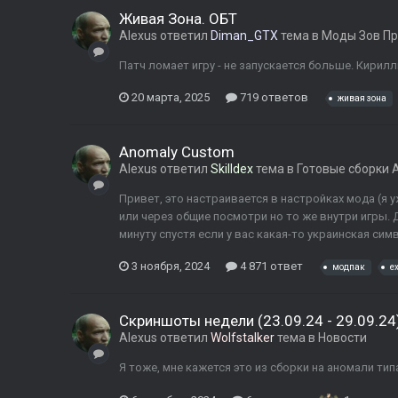
Живая Зона. ОБТ
Alexus
ответил
Diman_GTX
тема в
Моды Зов Пр
Патч ломает игру - не запускается больше. Кирилл
20 марта, 2025
719 ответов
живая зона
Anomaly Custom
Alexus
ответил
Skilldex
тема в
Готовые сборки 
Привет, это настраивается в настройках мода (я 
или через общие посмотри но то же внутри игры. 
минуту спустя если у вас какая-то украинская сим
3 ноября, 2024
4 871 ответ
модпак
e
Скриншоты недели (23.09.24 - 29.09.24
Alexus
ответил
Wolfstalker
тема в
Новости
Я тоже, мне кажется это из сборки на аномали ти