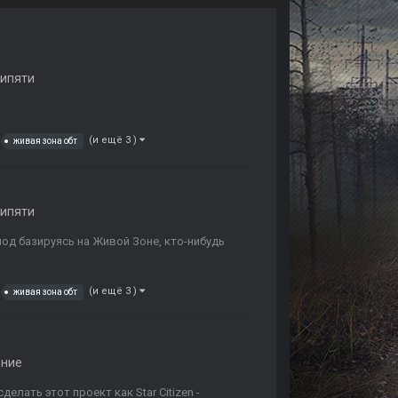
ипяти
(и ещё 3 )
живая зона обт
ипяти
мод базируясь на Живой Зоне, кто-нибудь
(и ещё 3 )
живая зона обт
ение
елать этот проект как Star Citizen -