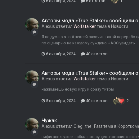
6 октября, 2024
6 ответов
1
Авторы мода «True Stalker» сообщили 
Alexus
ответил
Wolfstalker
тема в
Новости
Я не думаю что Алексей захочит такой переработк
по сценарию не каждому суждено ЧАЭС увидеть
6 октября, 2024
40 ответов
Авторы мода «True Stalker» сообщили 
Alexus
ответил
Wolfstalker
тема в
Новости
нажимаешь новую игру и сразу титры
5 октября, 2024
40 ответов
2
Чужак
Alexus
ответил
Oleg_the_Fast
тема в
Коротком
нифигасе я уже и забыл про существование этого