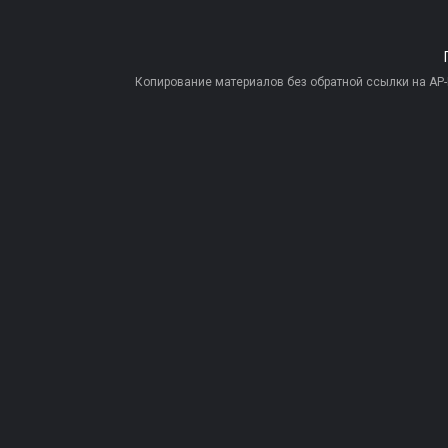
Копирование материалов без обратной ссылки на AP-PR