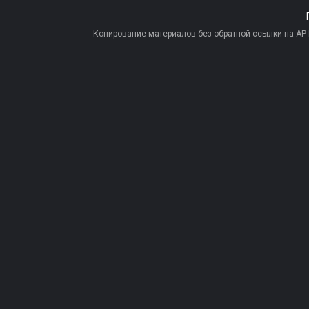
Копирование материалов без обратной ссылки на AP-PR