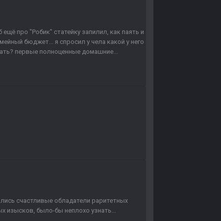
ещё про "Робик" статейку запилил, как паять и
мейный бюджет... я спросил у чела какой у него
лать? первые полноценные домашние...
ались счастливые обладатели раритетных
х изысков, было-бы неплохо узнать...