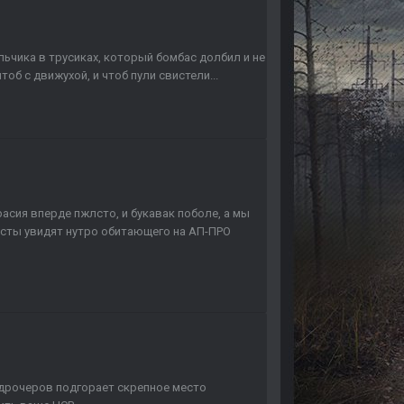
мальчика в трусиках, который бомбас долбил и не
об с движухой, и чтоб пули свистели...
о расия вперде пжлсто, и букавак поболе, а мы
сты увидят нутро обитающего на АП-ПРО
вкодрочеров подгорает скрепное место