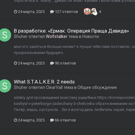
обратитесь к "Manly", думаю он знает какими таблетками успоко
24 марта, 2025
127 ответов
4
В разработке: «Ермак: Операция Праща Давида»
Shuher
ответил
Wolfstalker
тема в
Новости
мне что заняться больше нечем? я лучше тебе лайк поставлю, за
предсказывание будущего
24 марта, 2025
90 ответов
What S.T.A.L.K.E.R. 2 needs
Shuher
ответил
ClearVall
тема в
Общее обсуждение
edskiy для просвещения воистину ущербных https://korrespondent.
kastryul-v-peterburge-zaderzhany-3-cheloveka обрати внимание на
Питер, марш, кастрюли... ЗЫ и возгордись любитель скреп, пер
24 марта, 2025
66 ответов