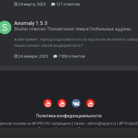
24 марта, 2025
127 ответов
Anomaly 1.5.3
Shuher
ответил
Thundervision
тема в
Глобальные аддоны
всем привет, народ подскажите кто в курсе как включить смеще
нашёл может какой модецкий есть?
24 января, 2025
7 030 ответов
Политика конфиденциальности
тной ссылки на AP-PRO.RU запрещено | Связь - admin@ap-pro.ru | AP Producti
Powered by Invision Community