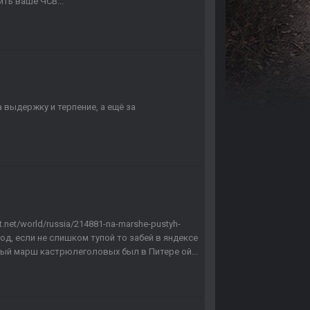
ить ваше ЧСВ...
 выдержку и терпение, а ещё за
net/world/russia/214881-na-marshe-pustyh-
 год, если не слишком тупой то забей в яндексе
вый марш кастрюлеголовых был в Питере ой...