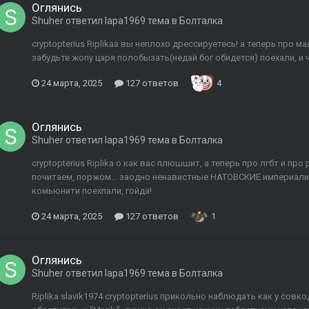
Оглянись
Shuher
ответил
lapa1969
тема в
Болталка
cryptopterius Riplikaа вы неплохо дрессируетесь! а теперь про 
забудьте жопу царя полобызать(недай бог обидется) поехали, и чт
24 марта, 2025
127 ответов
4
Оглянись
Shuher
ответил
lapa1969
тема в
Болталка
cryptopterius Riplika о как вас плюшшит, а теперь про лгбт и пр
почитаем, поржом... заодно ненавистные НАТОВСКИЕ империали
комьюнити поехпали, гойда!
24 марта, 2025
127 ответов
1
Оглянись
Shuher
ответил
lapa1969
тема в
Болталка
Riplika slavik1974 cryptopterius прикольно наблюдать как у со