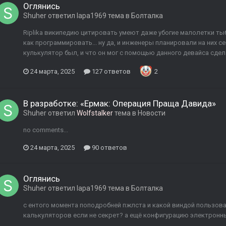
Оглянись
Shuher
ответил
lapa1969
тема в
Болталка
Riplika википедию цитировать умеют даже убогие малолетки тыб 
как программировать... ну да, и инженеры планировали на них се
кулькулятор был, и что он мог с помощью данного девайса сде
24 марта, 2025
127 ответов
2
В разработке: «Ермак: Операция Праща Давида»
Shuher
ответил
Wolfstalker
тема в
Новости
no comments...
24 марта, 2025
90 ответов
Оглянись
Shuher
ответил
lapa1969
тема в
Болталка
с ентого момента поподробней пжлста и какой виндой пользов
калькуляторов если не секрет? а ещё конфигурацию электронны