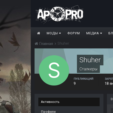
МОДЫ
ФОРУМ
МЕДИА
Б
Shuher
Главная
Shuher
Сталкеры
ПУБЛИКАЦИЙ
ЗАРЕ
9
18 я
В
Активность
Профили