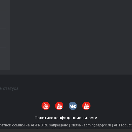
е статуса
Политика конфиденциальности
тной ссылки на AP-PRO.RU запрещено | Связь - admin@ap-pro.ru | AP Producti
Powered by Invision Community