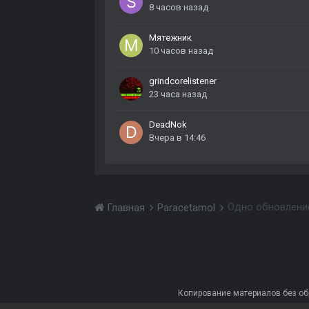
8 часов назад
Мятежник
10 часов назад
grindcorelistener
23 часа назад
DeadNok
Вчера в 14:46
Одно обновлени
Главная
Paracetamol
Копирование материалов без обра