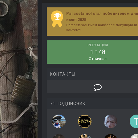
Paracetamol стал победителем дня
июля 2025
Paracetamol имел наиболее популярный
контент!
РЕПУТАЦИЯ
1 148
Отличная
КОНТАКТЫ
71 ПОДПИСЧИК