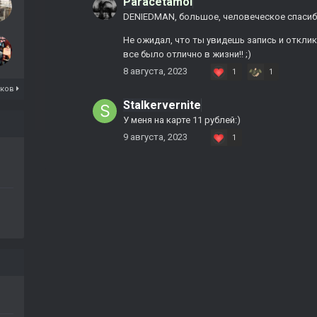
Paracetamol
DENIEDMAN, большое, человеческое спасиб
Не ожидал, что ты увидешь запись и откли
все было отлично в жизни!! ;)
8 августа, 2023
1
1
иков
Stalkervernite
У меня на карте 11 рублей:)
9 августа, 2023
1