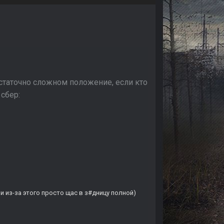
статочно сложном положение, если кто
 сбер:
и из-за этого просто щас в з#дницу полной)