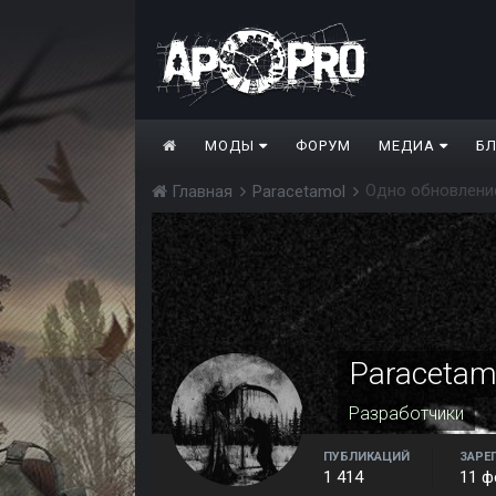
МОДЫ
ФОРУМ
МЕДИА
Б
Одно обновлени
Главная
Paracetamol
Paracetam
Разработчики
ПУБЛИКАЦИЙ
ЗАРЕ
1 414
11 ф