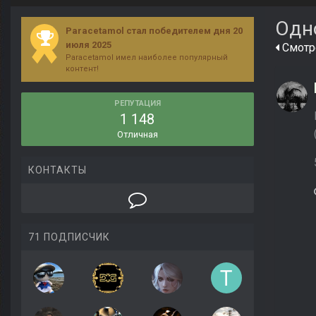
Одн
Paracetamol стал победителем дня 20
июля 2025
Смотре
Paracetamol имел наиболее популярный
контент!
РЕПУТАЦИЯ
1 148
Отличная
КОНТАКТЫ
71 ПОДПИСЧИК