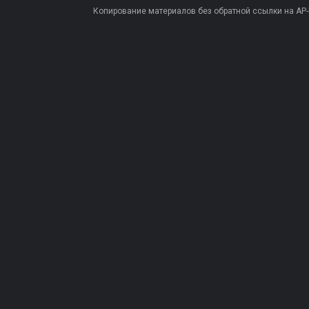
Копирование материалов без обратной ссылки на AP-PR