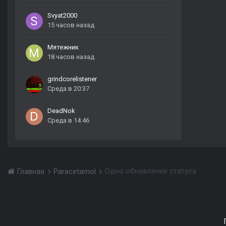
Svyat2000
15 часов назад
Мятежник
18 часов назад
grindcorelistener
Среда в 20:37
DeadNok
Среда в 14:46
Одно обновление статуса
Главная
Paracetamol